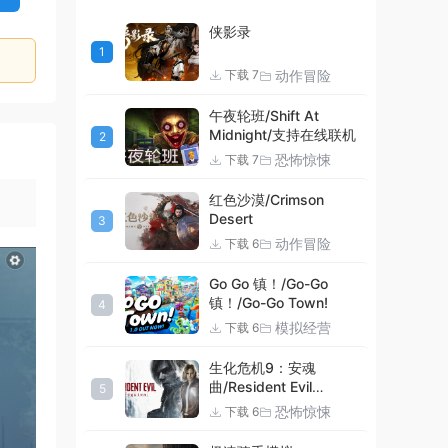
侠影录
1
动作冒险
下载 7
午夜轮班/Shift At
Midnight/支持在线联机
2
恐怖惊悚
下载 7
红色沙漠/Crimson
Desert
3
动作冒险
下载 6
Go Go 镇！/Go-Go
镇！/Go-Go Town!
4
模拟经营
下载 6
生化危机9：安魂
曲/Resident Evil
5
Requiem
恐怖惊悚
下载 6