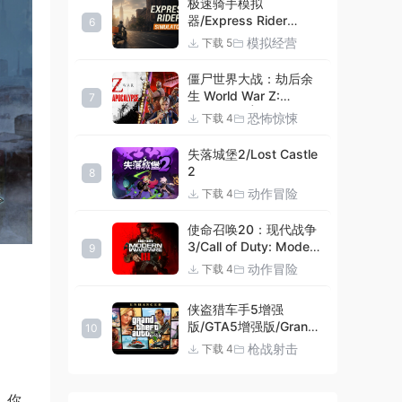
极速骑手模拟
器/Express Rider
6
Simulator
模拟经营
下载 5
僵尸世界大战：劫后余
生 World War Z:
7
Aftermath |官方中文
恐怖惊悚
下载 4
09.27.24 v20240924
集成DLCs 赠多项修改器
失落城堡2/Lost Castle
+赠999等级.荣誉技能.
2
8
紫色荣誉头框.荣誉枪械
动作冒险
下载 4
技能.解锁存档 解压即玩
使命召唤20：现代战争
3/Call of Duty: Modern
9
Warfare III
动作冒险
下载 4
侠盗猎车手5增强
版/GTA5增强版/Grand
10
Theft Auto V
枪战射击
下载 4
Enhanced
，你