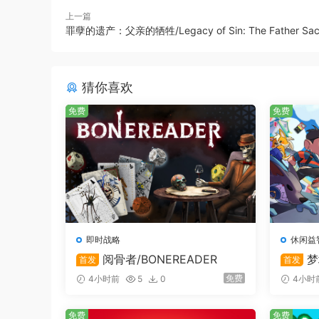
上一篇
罪孽的遗产：父亲的牺牲/Legacy of Sin: The Father Sacri
猜你喜欢
免费
免费
即时战略
休闲益
阅骨者/BONEREADER
梦
首发
首发
免费
4小时前
5
0
4小时
免费
免费