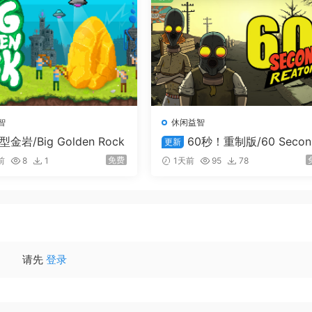
物可供购买和出售，路上的流民也可能用宝贝来换取物资，发挥
智
休闲益智
型金岩/Big Golden Rock
60秒！重制版/60 Secon
更新
s! Reatomized
免费
前
8
1
1天前
95
78
请先
登录