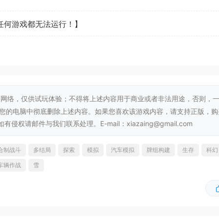
看任何游戏都无法运行！】
网络，仅供试玩体验；不得将上述内容用于商业或者非法用途，否则，
从您的电脑中彻底删除上述内容。如果您喜欢该游戏内容，请支持正版，购
邮件与我们联系处理。E-mail：xiazaing@gmail.com
合制战斗
多结局
探索
模拟
汽车模拟
牌组构建
生存
科幻
车辆作战
雪
饥饿、压力、车辆受损等问题，解决好这些问题才能让你走得更
是交易品，更是生存物资，管理好你的资源。