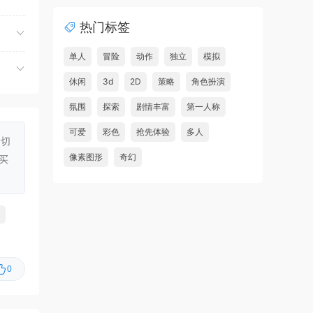
夺命飞鸽/Deadliest Pigeon
首发
热门标签
虾仔游戏
4小时前
故事编织者/Talespinner
首发
单人
冒险
动作
独立
模拟
虾仔游戏
4小时前
休闲
3d
2D
策略
角色扮演
铁巢重炮/IRON NEST: Heavy
首发
氛围
探索
剧情丰富
第一人称
Turret Simulator
可爱
彩色
抢先体验
多人
一切
虾仔游戏
4小时前
像素图形
奇幻
买
巨型金岩/Big Golden Rock
首发
虾仔游戏
4小时前
阿尔帕冈/ALPARGUN
首发
虾仔游戏
4小时前
远。
转生成为暴君之神/That Time
首发
I Got Reincarnated as a Tyrant …
0
u***********1
6小时前
升级了 长期赞助
VIP