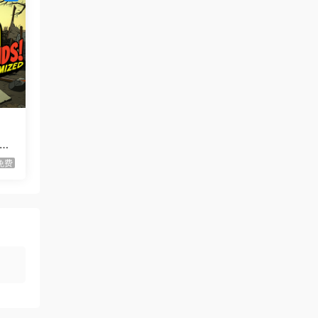
虾仔游戏
1天前
世间顶尖作家/World’s
首发
Greatest Author
虾仔游戏
1天前
你的
方块方块方块/Block Block
首发
Block
虾仔游戏
1天前
迷宫村庄/Mazey Village
d
首发
免费
虾仔游戏
1天前
不是虚拟机版本
红色沙漠/Cri…
gjgwowxz
1天前
虚拟机版本的吗？
红色沙漠/Cri…
1****z
3天前
升级了 长期赞助
VIP
1*********4
4天前