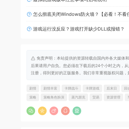
怎么彻底关闭Windows防火墙？【必看！不
游戏运行没反应？游戏打开缺少DLL或报错？
免责声明：本站提供的资源转载自国内外各大媒体和
后果请用户自负。您必须在下载后的24个小时之内，
注册，得到更好的正版服务。我们非常重视版权问题，如有侵权请
剧情
剧情丰富
卡牌战斗
卡牌游戏
后末日
回
策略
策略角色扮演
蒸汽朋克
贸易
资源管理
雪地之上，你将持续遭受越来越酷烈的严寒，面临
燃料、食物、日用品、弹药、工具……货物不仅仅