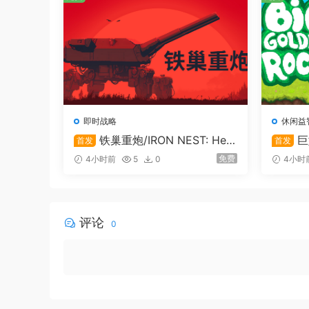
有人在的地方就有市场，每个庇护所都有不同的货
经商头脑，让自己能在这个世界有立足之地。
即时战略
休闲益
铁巢重炮/IRON NEST: Hea
巨
首发
首发
vy Turret Simulator
免费
4小时前
5
0
4小时
评论
0