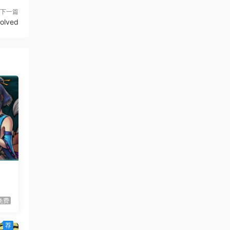
下一篇
虾仔游戏
1天前
olved
60秒！重制版/60 Seconds!
更新
Reatomized
虾仔游戏
1天前
满屋猫咪/Flats Full of Cats
首发
虾仔游戏
1天前
青鬼2/Aooni2
首发
虾仔游戏
1天前
枪火无双/Gunstoppable
首发
虾仔游戏
1天前
赤鸟/Akatori
首发
虾仔游戏
1天前
免费
杀死影子/Kill The Shadow
首发
荐