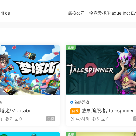
fice
瘟疫公司：物竞天择/Plague Inc: Ev
免费
智
策略游戏
塔比/Montabi
故事编织者/Talespinner
首发
免费
前
7
0
4小时前
5
0
免费