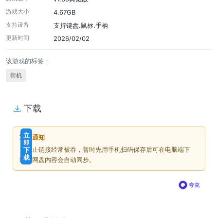
游戏大小
4.67GB
支持设备
支持键盘.鼠标.手柄
更新时间
2026/02/02
该游戏的标签：
街机
下载
免
下
立
重要通知
费
载
即
为防止链接经常被吞，暂时先用手机扫码保存后可在电脑端下
下
价
载
载，网盘内容会自动同步。
格
夸克