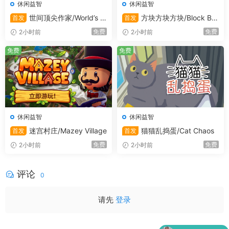
休闲益智
休闲益智
世间顶尖作家/World’s G
方块方块方块/Block Blo
首发
首发
reatest Author
ck Block
免费
免费
2小时前
2小时前
免费
免费
休闲益智
休闲益智
迷宫村庄/Mazey Village
猫猫乱捣蛋/Cat Chaos
首发
首发
免费
免费
2小时前
2小时前
评论
0
请先
登录