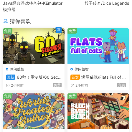
Java经典游戏整合包-KEmulator
骰子传奇/Dice Legends
模拟器
猜你喜欢
荐
免费
免费
休闲益智
休闲益智
60秒！重制版/60 Seco
满屋猫咪/Flats Full of C
更新
首发
nds! Reatomized
ats
免费
免费
2小时前
2小时前
免费
免费