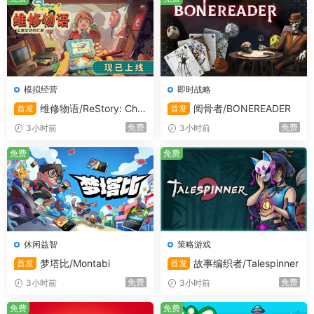
全新地貌解锁未知元素
▪ 盛产矿源的山脉、无法耕种的火山版图、满是巧克力超甜
乐园、盛产珍稀海鱼的海滩。
模拟经营
即时战略
维修物语/ReStory: Chill
阅骨者/BONEREADER
首发
首发
▪ 八种完全不同生态区域，数十种独特建筑与上百种趣味道
Electronics Repairs
免费
免费
3小时前
3小时前
具。
免费
免费
休闲益智
策略游戏
梦塔比/Montabi
故事编织者/Talespinner
首发
首发
免费
免费
3小时前
3小时前
免费
免费