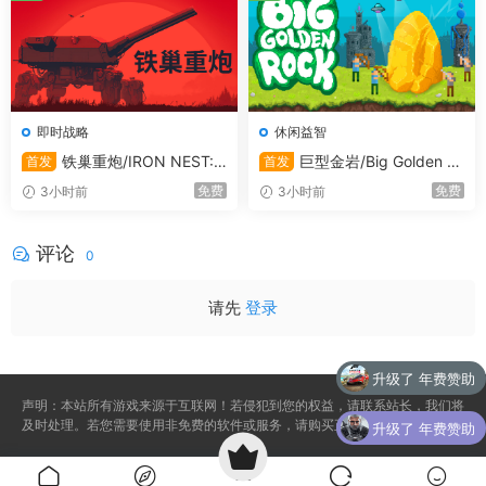
经典，挑战和无尽
经典模式：地租每周都会暴涨，你需要在有限的精力和随机
资源中精打细算！
即时战略
休闲益智
挑战模式：拥有12项角度刁钻的挑战清单，面向真正的策略
铁巢重炮/IRON NEST:
巨型金岩/Big Golden R
首发
首发
Heavy Turret Simulator
ock
高手。
免费
免费
3小时前
3小时前
无尽模式：告别租金压力，休闲种田，随心所欲打造你的零
评论
0
压农场。
请先
登录
升级了 年费赞助
声明：本站所有游戏来源于互联网！若侵犯到您的权益，请联系站长，我们将
及时处理。若您需要使用非免费的软件或服务，请购买正版授权并合法使用。
升级了 年费赞助
购买了
亚洲之子：东方之乡/Son Of Asia