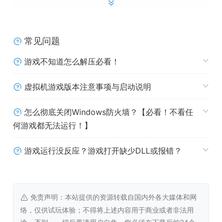
常见问题
经典肉鸽玩法
游戏不知道怎么解压必看！
虚拟机游戏版本注意事项与启动说明
▪ 资源随机生成，地图随机布局，每局游戏都是一次全新的
探索。
怎么彻底关闭Windows防火墙？【必看！不看任
▪ 每次升级随机三选一技能，灵活调整种田策略！
何游戏都无法运行！】
游戏运行没反应？游戏打开缺少DLL或报错？
免责声明：本站提供的资源转载自国内外各大媒体和网
络，仅供试玩体验；不得将上述内容用于商业或者非法用