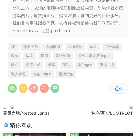
途，否则，一切后果请用户自负。您必须在下载后的24个
小时之内，从您的电脑中彻底删除上述内容。如果您喜欢该
游戏内容，请支持正版，购买注册，得到更好的正版服务。
职业五花八门
我们非常重视版权问题，如有侵权请邮件与我们联系处理。
E-mail：xiazaing@gmail.com
▪ 从掌控命运的小丑、奇怪的萨满、老实的农民到不会空军
的钓鱼佬…
2D
像素图形
农场模拟
农场管理
单人
回合战略
建造
放松
模拟
牌组构建
牌组构建式类Rogue
▪ 24种角色职业，不同天赋与玩法，构筑流派解锁全新冒
独立
程序生成
策略
管理
类Rogue
资本主义
险。
资源管理
轻度Rogue
重玩价值
0
上一篇
下一篇
覆巢之地/Nested Lands
掠夺阴谋/LOOTPLOT
猜你喜欢
免费
免费