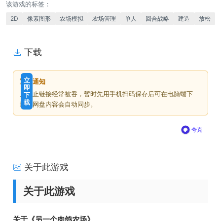
该游戏的标签：
2D
像素图形
农场模拟
农场管理
单人
回合战略
建造
放松
下载
免
下
立
重要通知
费
载
即
为防止链接经常被吞，暂时先用手机扫码保存后可在电脑端下
下
价
载
载，网盘内容会自动同步。
格
夸克
关于此游戏
关于此游戏
关于《另一个肉鸽农场》