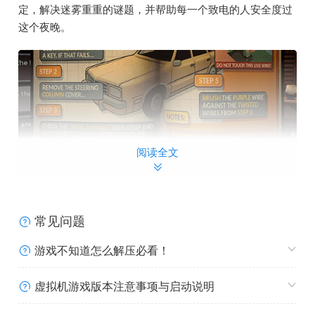
定，解决迷雾重重的谜题，并帮助每一个致电的人安全度过
这个夜晚。
阅读全文
全程配音的故事和复古的背景音乐：
常见问题
欣赏完全由真人配音组成的人物阵容，同时游戏里加入了大
游戏不知道怎么解压必看！
量20世纪80年代的音乐，从以经典摇滚为灵感的曲目到装腔
作势的合成波曲调。
虚拟机游戏版本注意事项与启动说明
真正的80年代美学：