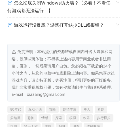
怎么彻底关闭Windows防火墙？【必看！不看任
何游戏都无法运行！】
你可以探索超过1平方公里的还原真实细节的广播站，可以
和数十个完全按照旧物还原的物体进行基于物理学的互动，
游戏运行没反应？游戏打开缺少DLL或报错？
其中甚至包括一个可运行的磁带和唱片机。
免责声明：本站提供的资源转载自国内外各大媒体和网
络，仅供试玩体验；不得将上述内容用于商业或者非法用
途，否则，一切后果请用户自负。您必须在下载后的24个
小时之内，从您的电脑中彻底删除上述内容。如果您喜欢该
游戏内容，请支持正版，购买注册，得到更好的正版服务。
我们非常重视版权问题，如有侵权请邮件与我们联系处理。
E-mail：xiazaing@gmail.com
后记：
80年代
互动小说
冒险
剧情丰富
单人
喜剧
加入社区并与开发者唠嗑吧！使用右边的链接来关注我们的
多结局
恐怖
情感
探索
模拟
欢乐
步行模拟
Twitter和Facebook页面，并加入我们的Discord频道。我
氛围
第一人称
美国
解谜
调查
选择取向