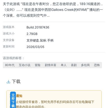
关于此游戏 "现在是在午夜时分，您正在收听的是，189.16频道的，
《尖叫》......" 现在是美国中西部Gallows Creek的KFAM广播站的一
个深夜。你可以感觉到空气中…
游戏版本
Build.20187436
游戏大小
2.79GB
支持设备
支持键盘.鼠标.手柄
更新时间
2026/03/05
该游戏的标签：
80年代
互动小说
冒险
剧情丰富
单人
喜剧
多结局
恐怖
下载
免
下
立
重要通知
费
载
即
为防止链接经常被吞，暂时先用手机扫码保存后可在电脑端下
下
价
载
载，网盘内容会自动同步。
格