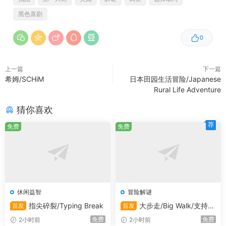
们一直在倾听大家的想法！
黑色喜剧
成人内容描述
0
开发者对内容描述如下：
上一篇
下一篇
希姆/SCHiM
日本田园生活冒险/Japanese
Killer Frequency contains regular instances of audio
Rural Life Adventure
where characters are injured or killed.
猜你喜欢
系统需求
荐
免费
免费
最低配置:
需要 64 位处理器和操作系统
操作系统:
Windows 10 64-bit
休闲益智
冒险解谜
处理器:
Intel Core i3-540 or AMD Phenom II
指尖碎裂/Typing Break
大步走/Big Walk/支持在
首发
首发
X4 965
线联机
免费
免费
2小时前
2小时前
内存:
4 GB RAM