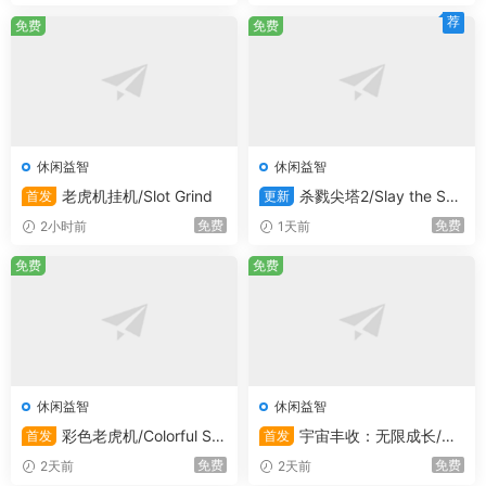
显卡:
NVIDIA GeForce GT 730, 2 GB or AMD
荐
免费
免费
Radeon HD 6670, 1 GB
存储空间:
需要 2 GB 可用空间
推荐配置:
休闲益智
休闲益智
需要 64 位处理器和操作系统
老虎机挂机/Slot Grind
杀戮尖塔2/Slay the Spir
首发
更新
操作系统:
Windows 10 64-bit
e 2
处理器:
Intel Core i5-2400 or AMD FX-6300
免费
免费
2小时前
1天前
内存:
6 GB RAM
免费
免费
显卡:
NVIDIA GeForce GTX 750 Ti, 2 GB or
AMD Radeon HD 7850, 2 GB
存储空间:
需要 2 GB 可用空间
休闲益智
休闲益智
彩色老虎机/Colorful Slo
宇宙丰收：无限成长/Uni
首发
首发
ts
versal Harvest: Incremental
免费
免费
2天前
2天前