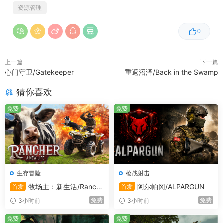
收集火星资源、精炼材料、利用无人机实现自动化，建造工
资源管理
具、机器与结构。解锁蓝图、升级科技，并建造随着星球一
0
起成长的基地，以更复杂的方式支持地形改造、探索与生
存。
上一篇
下一篇
心门守卫/Gatekeeper
重返沼泽/Back in the Swamp
猜你喜欢
免费
免费
生存冒险
枪战射击
牧场主：新生活/Ranche
阿尔帕冈/ALPARGUN
首发
首发
r: A new life
免费
免费
3小时前
3小时前
建造并自定义模块化探测车，安装电池、仓储、采矿激光等
免费
免费
功能模块，并将多台车辆串联成车队。驾驶它们穿越星球、