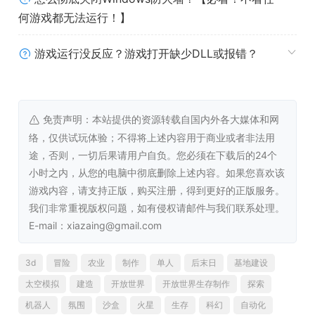
何游戏都无法运行！】
你将扮演播洛森（Blossom），一台小巧却强大的机器人，
专为在人类无法生存的环境中行动而设计。能源管理是核心
游戏运行没反应？游戏打开缺少DLL或报错？
玩法：为移动、工具和机器供电，才能在恶劣环境中持续运
作。以机器人身份行动，会改变你与世界的互动方式。电力
取代食物，精细的能源管理成为推进进度的关键。
免责声明：本站提供的资源转载自国内外各大媒体和网
络，仅供试玩体验；不得将上述内容用于商业或者非法用
途，否则，一切后果请用户自负。您必须在下载后的24个
小时之内，从您的电脑中彻底删除上述内容。如果您喜欢该
游戏内容，请支持正版，购买注册，得到更好的正版服务。
我们非常重视版权问题，如有侵权请邮件与我们联系处理。
E-mail：xiazaing@gmail.com
3d
冒险
农业
制作
单人
后末日
基地建设
太空模拟
建造
开放世界
开放世界生存制作
探索
机器人
氛围
沙盒
火星
生存
科幻
自动化