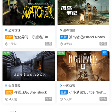
边走边采矿，在探索途中随时建立移动或固定的前哨基地。
你的基地不再局限于一处，它会随着你一起移动，实现真正
的行星级探索。
恐怖惊悚
生存冒险
系统需求
诡秘异闻：守望者/Unca
孤岛笔记/Island Notes
首发
更新
nny Tales: The Watcher
免费
免费
1天前
3天前
最低配置:
荐
免费
免费
需要 64 位处理器和操作系统
操作系统:
Windows 10（64位）
处理器:
X64 双核处理器，2+ GHz
内存:
4 GB RAM
显卡:
2GB 显存
生存冒险
休闲益智
DIRECTX 版本:
11
弹震现场/Shellshock
小小梦魇3/Little Night
首发
更新
存储空间:
需要 3 GB 可用空间
mares III
免费
免费
4天前
5天前
声卡:
任意