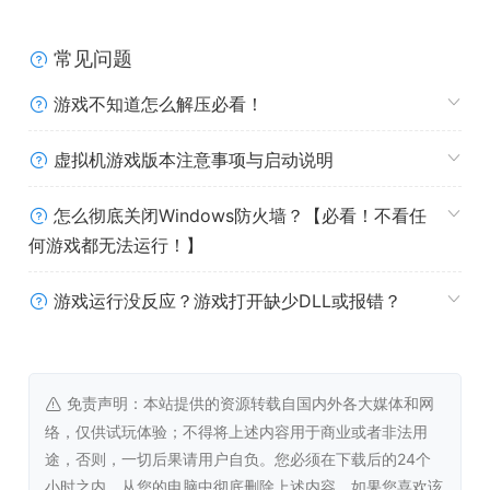
两个臭皮匠顶个诸葛亮！在你身边的是你的懒表弟阿方索，
常见问题
他将帮助你开创家族事业。众所周知，人多力量大，所以邀
请你的朋友一起来玩，一起创建意大利披萨帝国！
游戏不知道怎么解压必看！
虚拟机游戏版本注意事项与启动说明
怎么彻底关闭Windows防火墙？【必看！不看任
何游戏都无法运行！】
游戏运行没反应？游戏打开缺少DLL或报错？
地狱厨房
免责声明：本站提供的资源转载自国内外各大媒体和网
络，仅供试玩体验；不得将上述内容用于商业或者非法用
在每队最多三名玩家的团队在线竞技模式中一决高下！顶尖
途，否则，一切后果请用户自负。您必须在下载后的24个
大厨们齐聚一堂，展开厨艺比拼。你和你的团队有实力赢得
小时之内，从您的电脑中彻底删除上述内容。如果您喜欢该
胜利吗？