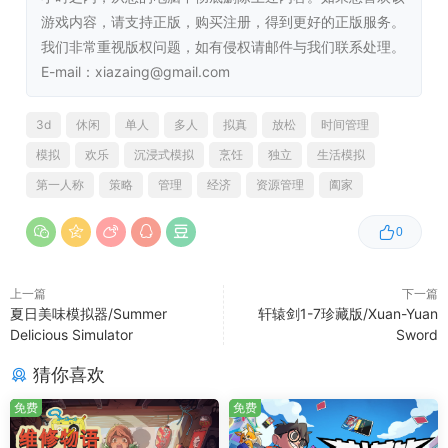
游戏内容，请支持正版，购买注册，得到更好的正版服务。
我们非常重视版权问题，如有侵权请邮件与我们联系处理。
E-mail：xiazaing@gmail.com
3d
休闲
单人
多人
拟真
放松
时间管理
模拟
欢乐
沉浸式模拟
烹饪
独立
生活模拟
第一人称
策略
管理
经济
资源管理
阖家
0
独一无二的纪念品
上一篇
下一篇
你的祖父留给你的东西与众不同！看看这本代代相传的烹饪
夏日美味模拟器/Summer
轩辕剑1-7珍藏版/Xuan-Yuan
书，了解最狂热的披萨爱好者也从未梦想过的披萨秘方。
Delicious Simulator
Sword
猜你喜欢
免费
免费