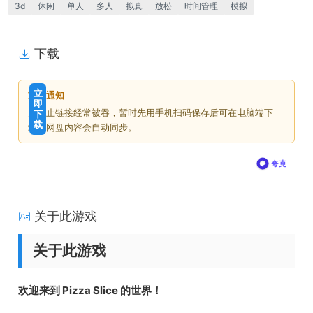
3d
休闲
单人
多人
拟真
放松
时间管理
模拟
下载
免
下
立
重要通知
费
载
即
为防止链接经常被吞，暂时先用手机扫码保存后可在电脑端下
下
价
载
载，网盘内容会自动同步。
格
夸克
关于此游戏
关于此游戏
欢迎来到 Pizza Slice 的世界！