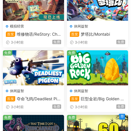
模拟经营
休闲益智
维修物语/ReStory: Chill
梦塔比/Montabi
首发
首发
游戏特色
Electronics Repairs
免费
免费
3小时前
3小时前
免费
免费
纽约市中心的舒适意大利
— 在美国大都市中经营一家
意大利比萨店。
幽默的插曲
— 笨拙懒惰的表弟阿方索将为您带来大量
笑声。
休闲益智
休闲益智
爷爷的食谱》
— 探索家族秘方中不寻常披萨的秘密。
夺命飞鸽/Deadliest Pig
巨型金岩/Big Golden R
首发
首发
eon
ock
免费
免费
3小时前
3小时前
支线任务
— 黑手党、竞争、破坏和意想不到的转折将
为日常游戏增色不少。
荐
免费
免费
经营比萨店
— 管理业务、计划供应、保持质量以吸引