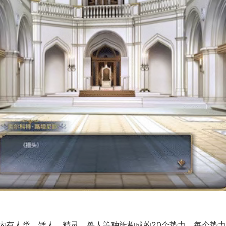
内有人类、矮人、精灵、兽人等种族构成的20个势力，每个势