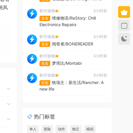
画风
虾仔游戏
3小时前
维修物语/ReStory: Chill
首发
Electronics Repairs
虾仔游戏
3小时前
阅骨者/BONEREADER
首发
虾仔游戏
3小时前
梦塔比/Montabi
首发
虾仔游戏
3小时前
牧场主：新生活/Rancher: A
首发
new life
虾仔游戏
3小时前
夺命飞鸽/Deadliest Pigeon
首发
热门标签
虾仔游戏
3小时前
故事编织者/Talespinner
首发
单人
冒险
动作
独立
模拟