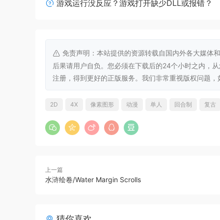
游戏运行没反应？游戏打开缺少DLL或报错？
免责声明：本站提供的资源转载自国内外各大媒体和
后果请用户自负。您必须在下载后的24个小时之内，
注册，得到更好的正版服务。我们非常重视版权问题，如有侵权请
2D
4X
像素图形
动漫
单人
回合制
复古
20个各具特色势力可供玩家选择。不同势力初始
六大种，类型数量多达55个，可供玩家操练升级。
说、俘虏劝降等多种方式纳入势力麾下。
上一篇
水浒绘卷/Water Margin Scrolls
猜你喜欢