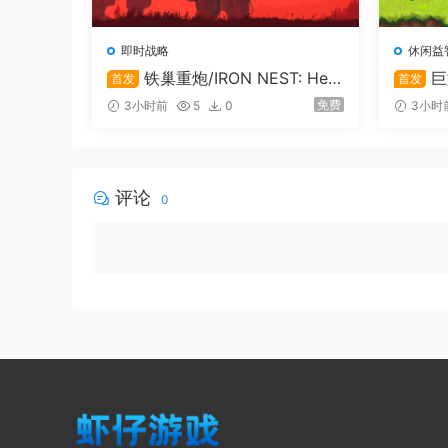
经营经济，维护城防，管理税收，任命大臣，举行
即时战略
休闲益
上保留了策略深度，玩家可采取多种手段提升自身
铁巢重炮/IRON NEST: Hea
巨
首发
首发
待玩家征服。治国安民，富国强兵，与19个对手
vy Turret Simulator
免费
3小时前
5
0
3小时
评论
0