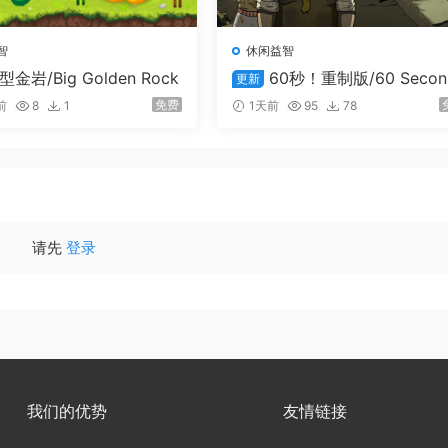
庆典，维护民意，快节奏的回合制策略模拟，简化系统复杂度的
智
休闲益智
实力。外交谈判，合纵连横，整兵备武，攻伐四方，超过50座
型金岩/Big Golden Rock
60秒！重制版/60 Secon
更新
势力争雄争霸，直至统一伊格利亚大陆。
s! Reatomized
免费
前
8
1
1天前
95
78
请先
登录
我们的优势
友情链接