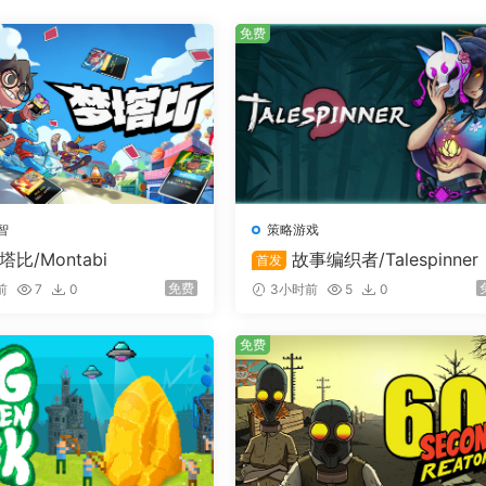
免费
智
策略游戏
塔比/Montabi
故事编织者/Talespinner
首发
免费
前
7
0
3小时前
5
0
免费