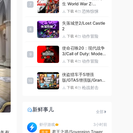
生 World War Z:
7
Aftermath |官方中文
恐怖惊悚
下载 4
09.27.24 v20240924
集成DLCs 赠多项修改器
失落城堡2/Lost Castle
+赠999等级.荣誉技能.
2
8
紫色荣誉头框.荣誉枪械
动作冒险
下载 4
技能.解锁存档 解压即玩
使命召唤20：现代战争
3/Call of Duty: Modern
9
Warfare III
动作冒险
下载 4
侠盗猎车手5增强
版/GTA5增强版/Grand
10
Theft Auto V
枪战射击
下载 4
Enhanced
新鲜事儿
全部
虾仔游戏
3小时前
君王之塔/Sovereign Tower
力各有
首发