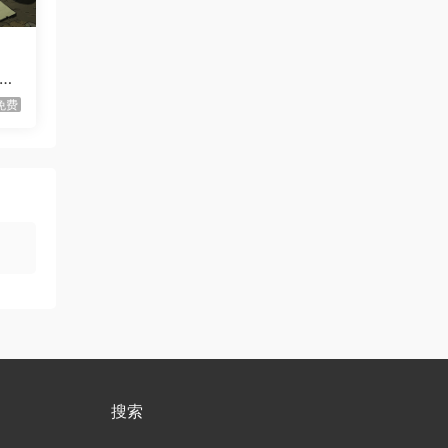
方块方块方块/Block Block
首发
Block
基础
城池等
d
虾仔游戏
1天前
免费
迷宫村庄/Mazey Village
首发
虾仔游戏
1天前
不是虚拟机版本
红色沙漠/Cri…
gjgwowxz
1天前
虚拟机版本的吗？
红色沙漠/Cri…
1****z
3天前
升级了 长期赞助
VIP
1*********4
4天前
升级了 长期赞助
VIP
u***********7
6天前
搜索
升级了 长期赞助
VIP