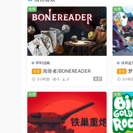
免费
免费
即时战略
休闲益
阅骨者/BONEREADER
梦
首发
首发
免费
3小时前
5
0
3小时
免费
免费