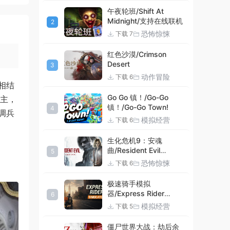
午夜轮班/Shift At
Midnight/支持在线联机
2
恐怖惊悚
下载 7
红色沙漠/Crimson
Desert
3
动作冒险
下载 6
相结
Go Go 镇！/Go-Go
领主，
镇！/Go-Go Town!
4
调兵
模拟经营
下载 6
生化危机9：安魂
曲/Resident Evil
5
Requiem
恐怖惊悚
下载 6
极速骑手模拟
器/Express Rider
6
Simulator
模拟经营
下载 5
僵尸世界大战：劫后余