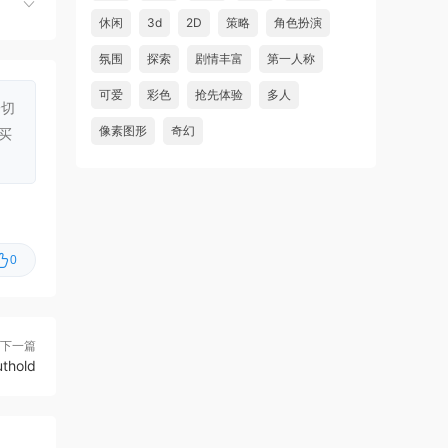
虾仔游戏
3小时前
休闲
3d
2D
策略
角色扮演
铁巢重炮/IRON NEST: Heavy
首发
氛围
探索
剧情丰富
第一人称
Turret Simulator
可爱
彩色
抢先体验
多人
一切
虾仔游戏
3小时前
像素图形
奇幻
买
巨型金岩/Big Golden Rock
首发
虾仔游戏
3小时前
阿尔帕冈/ALPARGUN
首发
虾仔游戏
3小时前
士兵分
0
转生成为暴君之神/That Time
首发
游
I Got Reincarnated as a Tyrant …
u***********1
5小时前
下一篇
升级了 长期赞助
VIP
hold
虾仔游戏
1天前
60秒！重制版/60 Seconds!
更新
Reatomized