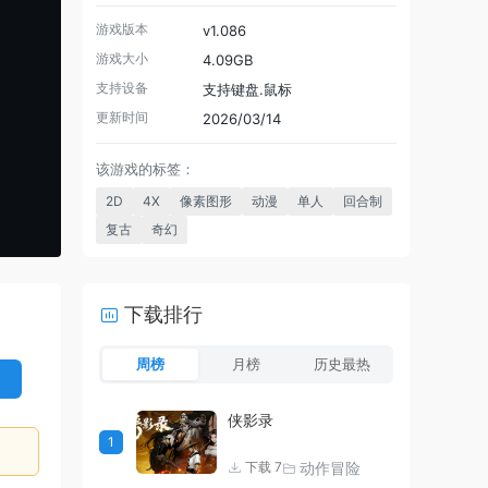
游戏版本
v1.086
游戏大小
4.09GB
支持设备
支持键盘.鼠标
更新时间
2026/03/14
该游戏的标签：
2D
4X
像素图形
动漫
单人
回合制
复古
奇幻
下载排行
周榜
月榜
历史最热
侠影录
1
动作冒险
下载 7