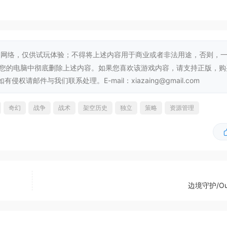
网络，仅供试玩体验；不得将上述内容用于商业或者非法用途，否则，
从您的电脑中彻底删除上述内容。如果您喜欢该游戏内容，请支持正版，购
邮件与我们联系处理。E-mail：xiazaing@gmail.com
奇幻
战争
战术
架空历史
独立
策略
资源管理
英雄不同，起始位置不同，具有独特效果，下辖特殊类型士兵。
300余位英雄下辖兵种不同，属性技能各异，玩家可通过招募、
边境守护/Out