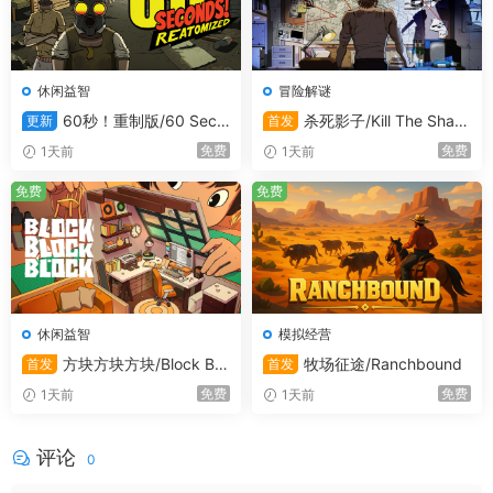
系统需求
休闲益智
冒险解谜
最低配置:
60秒！重制版/60 Seco
杀死影子/Kill The Shad
更新
首发
nds! Reatomized
ow
免费
免费
1天前
1天前
需要 64 位处理器和操作系统
操作系统:
Windows (64-bit) 10
免费
免费
处理器:
i5 3550 / RYZEN 5 2500X
内存:
6 GB RAM
显卡:
NVIDIA GTX 1050 / AMD R9 270X
DIRECTX 版本:
11
存储空间:
需要 8 GB 可用空间
休闲益智
模拟经营
方块方块方块/Block Blo
牧场征途/Ranchbound
首发
首发
推荐配置:
ck Block
免费
免费
1天前
1天前
需要 64 位处理器和操作系统
操作系统:
Windows (64-bit) 11
评论
0
处理器:
i5 7600K / Ryzen 5 2600x