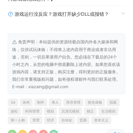
游戏运行没反应？游戏打开缺少DLL或报错？
单枪匹马几乎是不可能完成的任务。好在有（大部分）能干
的员工，他们（大部分）都想让你的工作更轻松。他们可以
为你做所有的工作。重新订购产品、处理订单或在仓库工
作。你只需自己数钱。
免责声明：本站提供的资源转载自国内外各大媒体和网
络，仅供试玩体验；不得将上述内容用于商业或者非法用
途，否则，一切后果请用户自负。您必须在下载后的24个
小时之内，从您的电脑中彻底删除上述内容。如果您喜欢该
游戏内容，请支持正版，购买注册，得到更好的正版服务。
我们非常重视版权问题，如有侵权请邮件与我们联系处理。
E-mail：xiazaing@gmail.com
3d
休闲
制作
单人
库存管理
抢先体验
拟真
放松
时间管理
模拟
沉浸式模拟
独立
生活模拟
第一人称
管理
经济
自动化
贸易
资本主义
网店的外观非常重要。谁会愿意在一个看起来 “普通 “的网站