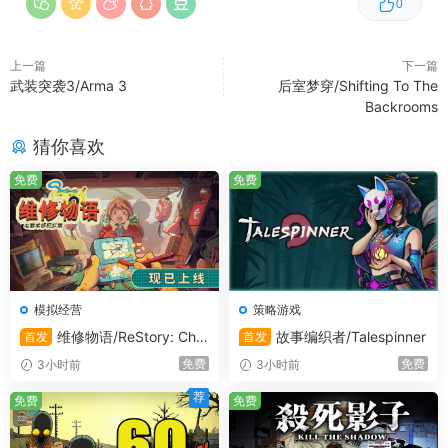
0
上购物？添加店铺元素，如导航、图片、产品概览或简单的
文字。您可以按照自己的意愿定制每一个细节。无论是文字
的颜色还是徽标的位置。成为一名网页设计师，让您的客户
上一篇
下一篇
在您的网上商店里感到舒适。
武装突袭3/Arma 3
后室梦穿/Shifting To The
Backrooms
猜你喜欢
免费
免费
模拟经营
策略游戏
AI 生成内容披露
维修物语/ReStory: Chill
故事编织者/Talespinner
首发
首发
Electronics Repairs
免费
免费
3小时前
3小时前
开发者对其游戏如何使用 AI 生成内容的描述如下：
荐
免费
免费
Steam capsule contains AI components