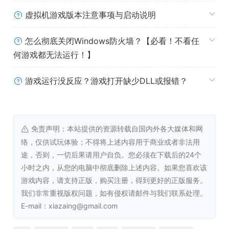
虚拟机游戏版本注意事项与启动说明
—— 改进的掩体系统，显著提高了步兵在战场上的生存能
力，并为侧翼迂回机动赋予了战术深度。
怎么彻底关闭Windows防火墙？【必看！不看任
—— 游戏模拟了士兵的生理和心理状态——这些因素影响着
何游戏都无法运行！】
他们在战场上的行为和战斗效能。部队需要轮换以补充物资
和休整。
游戏运行没反应？游戏打开缺少DLL或报错？
—— 逼真的军事后勤：装备和弹药需要补充。被切断补给线
的部队将面临覆灭的风险。
免责声明：本站提供的资源转载自国内外各大媒体和网
—— 基于物理引擎的高精度建筑破坏系统（除了视觉效果
络，仅供试玩体验；不得将上述内容用于商业或者非法用
外，这还会极大地影响任务执行的战术，尤其是在城市巷战
途，否则，一切后果请用户自负。您必须在下载后的24个
中）。
小时之内，从您的电脑中彻底删除上述内容。如果您喜欢该
游戏内容，请支持正版，购买注册，得到更好的正版服务。
—— 经验提升：士兵和载具组员会获得经验，随着时间的推
我们非常重视版权问题，如有侵权请邮件与我们联系处理。
移提高他们的作战效率。
E-mail：xiazaing@gmail.com
—— 突击群组建：您自行决定哪些部队和载具将执行下一个