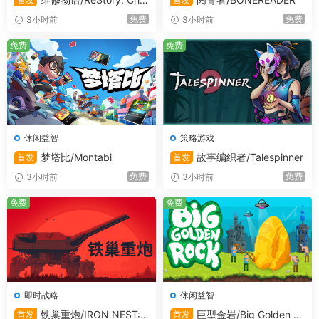
Electronics Repairs
免费
免费
3小时前
3小时前
免费
免费
休闲益智
策略游戏
AI 生成内容披露
梦塔比/Montabi
故事编织者/Talespinner
首发
首发
免费
免费
3小时前
3小时前
开发者对其游戏如何使用 AI 生成内容的描述如下：
免费
免费
Artificial intelligence was utilized to translate the
game’s description page into multiple languages
besides Russian.
即时战略
休闲益智
成人内容描述
铁巢重炮/IRON NEST:
巨型金岩/Big Golden R
首发
首发