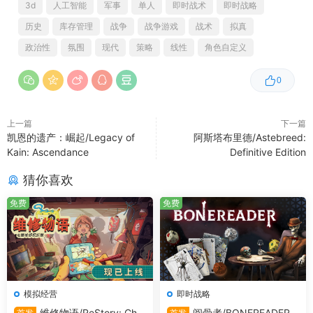
3d
人工智能
军事
单人
即时战术
即时战略
任务，从而组成基本的突击群。
历史
库存管理
战争
战争游戏
战术
拟真
—— 在任务之间自定义突击群：装备并奖励士兵，更换步兵
政治性
氛围
现代
策略
线性
角色自定义
武器。
0
—— 缴获并使用敌方装备。
—— 丰富多样的战术选择：烟幕弹、空袭、火炮支援、建筑
上一篇
下一篇
突击、侦察无人机和大型无人机。游戏逼真地再现了2022年
凯恩的遗产：崛起/Legacy of
阿斯塔布里德/Astebreed:
Kain: Ascendance
Definitive Edition
上半年的军事战术。
猜你喜欢
—— 游戏制作过程中，观看了数十小时的城镇监控摄像头视
频、士兵身上的记录仪画面以及新闻报道。研究了数千份文
免费
免费
件和照片，并对事件参与者进行了访谈和问卷调查。游戏在
最大程度上（考虑到游戏本身的设定）还原了2022年2月至
3月的事件。
模拟经营
即时战略
维修物语/ReStory: Chill
阅骨者/BONEREADER
首发
首发