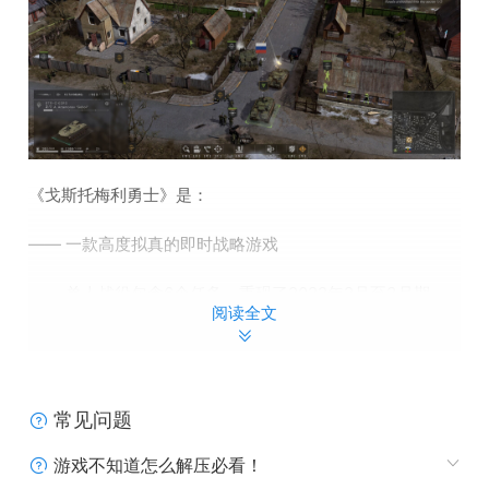
《戈斯托梅利勇士》是：
—— 一款高度拟真的即时战略游戏
—— 单人战役包含6个任务，重现了2022年2月至3月期
阅读全文
间，俄罗斯空降兵在基辅州行动的关键时刻。从在戈斯托梅
尔的安东诺夫机场空降，直到2022年3月底以“善意举动”为
由撤军为止。
常见问题
—— 游戏中的载具没有“血条”。伤害根据模块逐一计算，同
时考虑装甲防护和敌方火力强度。受损程度会影响每个模块
游戏不知道怎么解压必看！
的功能。