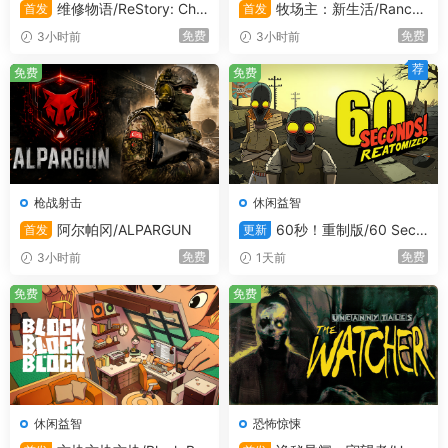
维修物语/ReStory: Chill
牧场主：新生活/Ranche
首发
首发
Electronics Repairs
r: A new life
免费
免费
3小时前
3小时前
荐
免费
免费
枪战射击
休闲益智
阿尔帕冈/ALPARGUN
60秒！重制版/60 Seco
首发
更新
🐺 奇趣敌人 & 非常规战术
nds! Reatomized
免费
免费
3小时前
1天前
与怪异的敌人战斗，比如不停地往地上呕吐的茄子和不知道
免费
为什么爱在地下打洞的狼。还有会走路的洋葱，它们最喜欢
免费
用茎打你………上兵伐谋！请充分利用收集到的宝物、战利品
和新能力来形成自己的战术。
小贴士：记得与岛上的动物交朋友，关键时刻它们说不定能
帮上你的忙，尤其如果你喂它们零食的话！
休闲益智
恐怖惊悚