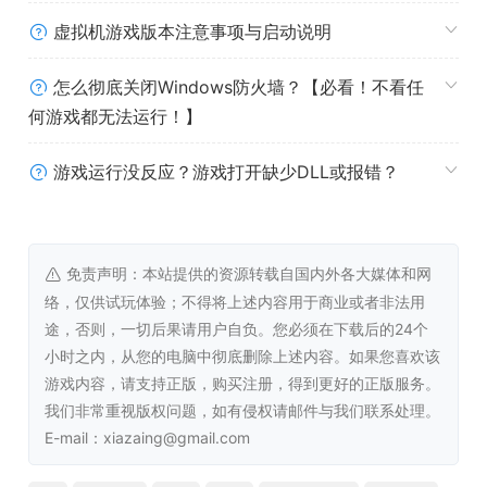
虚拟机游戏版本注意事项与启动说明
🎮 经典的2D俯视角冒险
怎么彻底关闭Windows防火墙？【必看！不看任
碧屿之下，这是一座郁郁葱葱的岛屿，探索岛屿之上多个独
何游戏都无法运行！】
特而充满生机的生态区域。
细节丰富，活力十足的像素画面和经典的2D俯视角，让这个
游戏运行没反应？游戏打开缺少DLL或报错？
世界栩栩如生。
唤醒好奇心，发现隐蔽的角落，解开精巧的机关和谜题，在
丛林、地底、湖泊、雪山各式地貌中面对危险的怪物。
免责声明：本站提供的资源转载自国内外各大媒体和网
络，仅供试玩体验；不得将上述内容用于商业或者非法用
途，否则，一切后果请用户自负。您必须在下载后的24个
小时之内，从您的电脑中彻底删除上述内容。如果您喜欢该
游戏内容，请支持正版，购买注册，得到更好的正版服务。
我们非常重视版权问题，如有侵权请邮件与我们联系处理。
E-mail：xiazaing@gmail.com