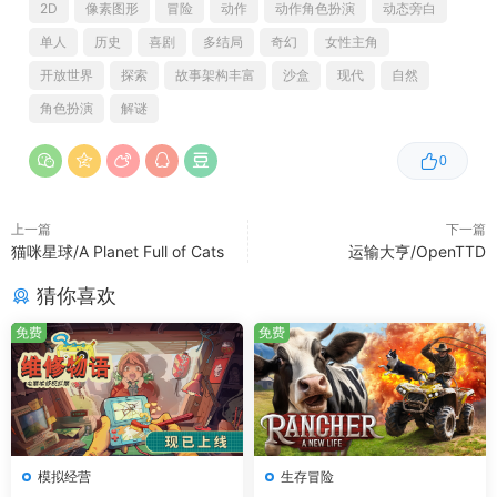
2D
像素图形
冒险
动作
动作角色扮演
动态旁白
单人
历史
喜剧
多结局
奇幻
女性主角
开放世界
探索
故事架构丰富
沙盒
现代
自然
🌿 六大独特区域，开放式自由探索
角色扮演
解谜
产生了自我意识的诡异温室、漆黑一片的地底洞穴、混乱不
堪的锯木厂、万年冰封的雪山迷宫，它们还可能会随着昼夜
0
周期和天气变幻而变化。游戏里每个生态区域都藏着不同的
危险，你需要善用你身边的装备和道具，强化自身的能力，
上一篇
下一篇
才能履险若夷。
猫咪星球/A Planet Full of Cats
运输大亨/OpenTTD
这是一段完全开放式的冒险旅程，自由探索之下以独特的方
猜你喜欢
式体验这个世界，遇到和克服不同的事件和挑战，每个玩家
免费
免费
都可以拥有完全属于自己的一次冒险。
成为烹饪大赛的冠军，帮丢失的小猫回家，还要躲开狂暴的
谷物海盗？冒险途中的诸多支线任务和隐藏秘密更是让人欲
罢不能。
模拟经营
生存冒险