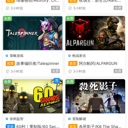
维修物语/ReStory: Chill
牧场主：新生活/Ranche
首发
首发
《Spirit of the Island》的主要特色之一是双人合作模式，
Electronics Repairs
r: A new life
免费
免费
3小时前
3小时前
你可以在该模式下畅玩所有内容！双人模式不仅包括单人模
式中的全部内容（甚至包括任务），还拥有独一无二的故事
免费
免费
线。《Spirit of the Island》中内置资源共享功能，这意味
着你可以在双人模式中将自己在单人模式下发现的资源与他
人共享，这简直太棒了！赶快携好友一起开启冒险之旅吧！
修建农场；种植农作物并制作美味佳肴；建造商店，向游客
出售农产品；在广阔的群岛中寻找宝藏；同时发现这片热带
策略游戏
枪战射击
天堂隐藏的惊天秘密！
故事编织者/Talespinner
阿尔帕冈/ALPARGUN
首发
首发
免费
免费
3小时前
3小时前
荐
免费
免费
休闲益智
冒险解谜
60秒！重制版/60 Seco
杀死影子/Kill The Shad
更新
首发