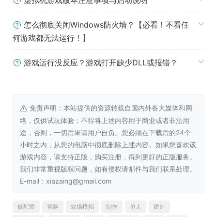
虚拟机游戏版本注意事项与启动说明
《Spirit of the Island》提供10种独特的技能，如耕种、开
采、采食、社交，甚至还包含钓鱼（通过游戏内的特殊小游
怎么彻底关闭Windows防火墙？【必看！不看任
戏实现）。你能熟练掌握这些技能吗？
何游戏都无法运行！】
打造旅游胜地
游戏运行没反应？游戏打开缺少DLL或报错？
你还可以通过建造高档商场和地标建筑，将温馨的小岛家园
打造成繁荣的旅游天堂。吸引的游客越多，小岛经济就会越
发达，这会成为你探索其他岛屿的重要经济来源。
免责声明：本站提供的资源转载自国内外各大媒体和网
络，仅供试玩体验；不得将上述内容用于商业或者非法用
但要如何吸引游客？商店应该售卖什么样的商品？别担心，
途，否则，一切后果请用户自负。您必须在下载后的24个
你的技能会帮你解决这些问题！你可以销售本地特产，或者
小时之内，从您的电脑中彻底删除上述内容。如果您喜欢该
是建造博物馆，展示你在冒险中发现的宝藏和神秘物。或许
游戏内容，请支持正版，购买注册，得到更好的正版服务。
部分游客甚至愿意购买那些优质木板。尽情发挥你的创意
我们非常重视版权问题，如有侵权请邮件与我们联系处理。
吧！
E-mail：xiazaing@gmail.com
低配置
冒险
农场模拟
制作
单人
建造