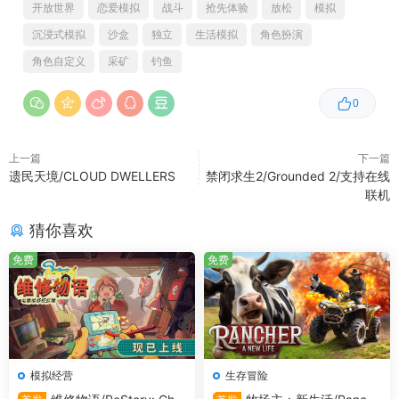
开放世界
恋爱模拟
战斗
抢先体验
放松
模拟
沉浸式模拟
沙盒
独立
生活模拟
角色扮演
角色自定义
采矿
钓鱼
0
上一篇
下一篇
遗民天境/CLOUD DWELLERS
禁闭求生2/Grounded 2/支持在线
史上最棒的旅行
联机
猜你喜欢
游客可能会因为深爱小岛而留下来定居，从而增加小镇人
口。人口对小镇发展至关重要，你可以聘请人员为你完成各
免费
免费
项工作，例如照看商店，帮助你维护岛屿。所以尽可能为游
客打造一场梦幻之旅！
勠力同心
模拟经营
生存冒险