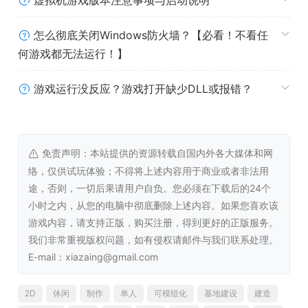
虚拟机游戏版本注意事项与启动说明
优化
怎么彻底关闭Windows防火墙？【必看！不看任
何游戏都无法运行！】
没有资源限制、没有时间约束、没有敌人侵扰，尽管在《异
形工厂》的世界里畅享自由建造工厂的悠然体验！当然，若
游戏运行没反应？游戏打开缺少DLL或报错？
是真心渴望挑战，也可逐步攻破更加复杂的精巧难关！
系统需求
免责声明：本站提供的资源转载自国内外各大媒体和网
络，仅供试玩体验；不得将上述内容用于商业或者非法用
Windows
途，否则，一切后果请用户自负。您必须在下载后的24个
最低配置:
小时之内，从您的电脑中彻底删除上述内容。如果您喜欢该
需要 64 位处理器和操作系统
游戏内容，请支持正版，购买注册，得到更好的正版服务。
操作系统:
Windows 10 64bit
我们非常重视版权问题，如有侵权请邮件与我们联系处理。
处理器:
2 Ghz or faster
E-mail：xiazaing@gmail.com
内存:
2048 MB RAM
显卡:
Any
2D
休闲
制作
单人
可模组化
基地建设
建造
存储空间:
需要 300 MB 可用空间