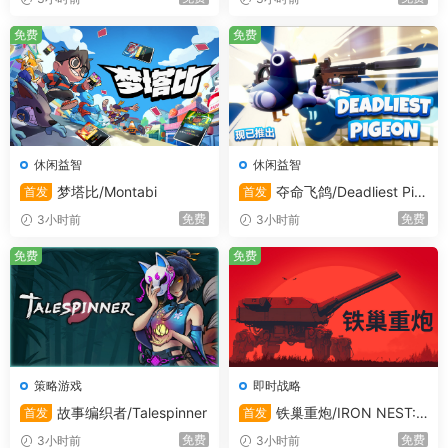
免费
免费
休闲益智
休闲益智
梦塔比/Montabi
夺命飞鸽/Deadliest Pig
首发
首发
eon
免费
免费
3小时前
3小时前
免费
免费
策略游戏
即时战略
故事编织者/Talespinner
铁巢重炮/IRON NEST:
首发
首发
Heavy Turret Simulator
免费
免费
3小时前
3小时前