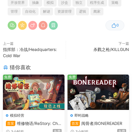
开放世界
抽象
模拟
沙盒
独立
程序生成
策略
推荐配置:
管理
自动化
解谜
资源管理
逻辑
阖家
需要 64 位处理器和操作系统
操作系统:
Windows 10 64bit
0
处理器:
内存:
4096 MB RAM
上一篇
下一篇
显卡:
Dedicated Graphics Card
指挥部：冷战/Headquarters:
杀戮之枪/KILLGUN
Cold War
猜你喜欢
免费
免费
模拟经营
即时战略
维修物语/ReStory: Chill
阅骨者/BONEREADER
首发
首发
Electronics Repairs
免费
免费
3小时前
3小时前