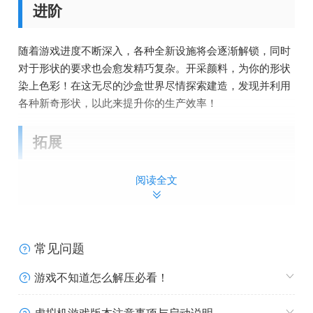
进阶
随着游戏进度不断深入，各种全新设施将会逐渐解锁，同时
对于形状的要求也会愈发精巧复杂。开采颜料，为你的形状
染上色彩！在这无尽的沙盒世界尽情探索建造，发现并利用
各种新奇形状，以此来提升你的生产效率！
拓展
阅读全文
善用复制粘贴工具，轻松实现工厂扩建！用更大的工厂应对
不断升级的复杂形状挑战！尽情混合颜料，调制专属于你的
全新色彩；堆叠多层形状，将吞吐量提升至巅峰状态！动动
小手，这可不是挂机游戏！
常见问题
借助线路规划与逻辑门电路功能即可随心所欲打造您的理想
游戏不知道怎么解压必看！
化高效工厂，务必挑战下制造一台能够制造所有形状的万能
超级机器！