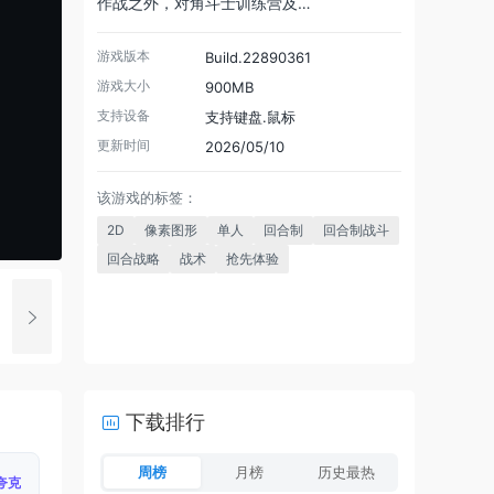
作战之外，对角斗士训练营及…
游戏版本
Build.22890361
游戏大小
900MB
支持设备
支持键盘.鼠标
更新时间
2026/05/10
该游戏的标签：
2D
像素图形
单人
回合制
回合制战斗
回合战略
战术
抢先体验
下载排行
周榜
月榜
历史最热
夸克