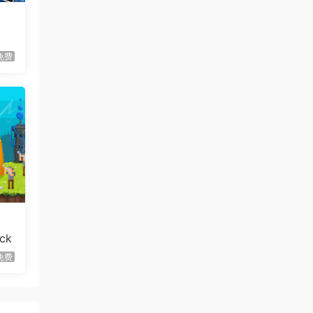
虾仔游戏
1天前
世间顶尖作家/World’s
首发
Greatest Author
免费
虾仔游戏
1天前
方块方块方块/Block Block
首发
Block
虾仔游戏
1天前
迷宫村庄/Mazey Village
首发
虾仔游戏
1天前
不是虚拟机版本
红色沙漠/Cri…
gjgwowxz
1天前
虚拟机版本的吗？
红色沙漠/Cri…
ck
免费
1****z
3天前
升级了 长期赞助
VIP
1*********4
4天前