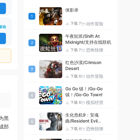
侠影录
1
动作冒险
下载 7
移动
午夜轮班/Shift At
Midnight/支持在线联机
2
恐怖惊悚
下载 7
红色沙漠/Crimson
Desert
3
动作冒险
下载 6
Go Go 镇！/Go-Go
镇！/Go-Go Town!
4
模拟经营
下载 6
生化危机9：安魂
为黑
曲/Resident Evil
5
成部
Requiem
恐怖惊悚
下载 6