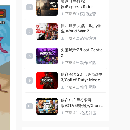
极速骑手模拟
器/Express Rider
6
Simulator
模拟经营
下载 5
僵尸世界大战：劫后余
生 World War Z:
7
Aftermath |官方中文
恐怖惊悚
下载 4
09.27.24 v20240924
集成DLCs 赠多项修改器
失落城堡2/Lost Castle
+赠999等级.荣誉技能.
2
8
紫色荣誉头框.荣誉枪械
动作冒险
下载 4
技能.解锁存档 解压即玩
使命召唤20：现代战争
3/Call of Duty: Modern
9
Warfare III
动作冒险
下载 4
侠盗猎车手5增强
版/GTA5增强版/Grand
10
Theft Auto V
枪战射击
下载 4
Enhanced