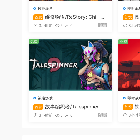
最低配置:
模拟经营
即时战
需要 64 位处理器和操作系统
维修物语/ReStory: Chill El
阅
首发
首发
操作系统 *:
Windows 7
ectronics Repairs
免费
3小时前
5
0
3小时
处理器:
2GHz
内存:
2 GB RAM
免费
免费
显卡:
3D Accelerated Card
存储空间:
需要 300 MB 可用空间
声卡:
Yes
推荐配置:
需要 64 位处理器和操作系统
策略游戏
即时战
故事编织者/Talespinner
铁
首发
首发
vy Turr
免费
3小时前
5
0
3小时