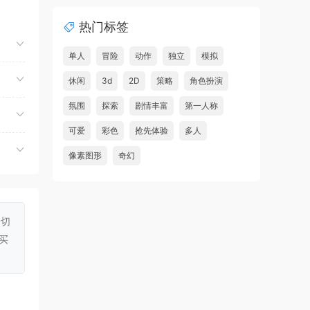
夺命飞鸽/Deadliest Pigeon
首发
热门标签
虾仔游戏
3小时前
故事编织者/Talespinner
首发
单人
冒险
动作
独立
模拟
虾仔游戏
3小时前
休闲
3d
2D
策略
角色扮演
铁巢重炮/IRON NEST: Heavy
首发
氛围
探索
剧情丰富
第一人称
Turret Simulator
常重
可爱
彩色
抢先体验
多人
虾仔游戏
3小时前
像素图形
奇幻
巨型金岩/Big Golden Rock
首发
虾仔游戏
3小时前
阿尔帕冈/ALPARGUN
首发
一切
虾仔游戏
3小时前
买
转生成为暴君之神/That Time
首发
I Got Reincarnated as a Tyrant …
u***********1
5小时前
升级了 长期赞助
VIP