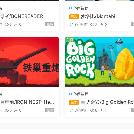
略
休闲益智
骨者/BONEREADER
梦塔比/Montabi
首发
免费
前
5
0
3小时前
7
0
免费
略
休闲益智
巢重炮/IRON NEST: Hea
巨型金岩/Big Golden Ro
首发
et Simulator
免费
前
5
0
3小时前
8
1