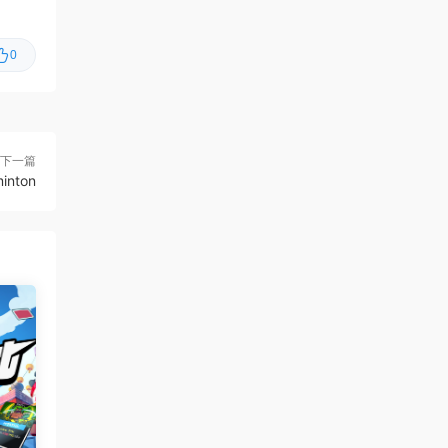
虾仔游戏
1天前
0
60秒！重制版/60 Seconds!
更新
Reatomized
虾仔游戏
1天前
满屋猫咪/Flats Full of Cats
首发
下一篇
inton
虾仔游戏
1天前
青鬼2/Aooni2
首发
虾仔游戏
1天前
枪火无双/Gunstoppable
首发
虾仔游戏
1天前
赤鸟/Akatori
首发
虾仔游戏
1天前
杀死影子/Kill The Shadow
首发