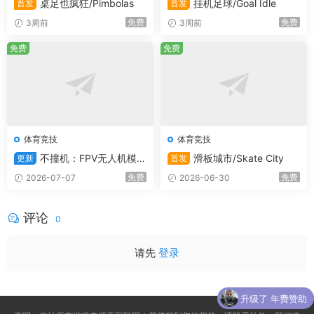
桌足也疯狂/Pimbolas
挂机足球/Goal Idle
首发
首发
免费
免费
3周前
3周前
免费
免费
体育竞技
体育竞技
不撞机：FPV无人机模拟
滑板城市/Skate City
更新
首发
器/Uncrashed : FPV Drone Si
免费
免费
2026-07-07
2026-06-30
mulator
评论
0
请先
登录
升级了 年费赞助