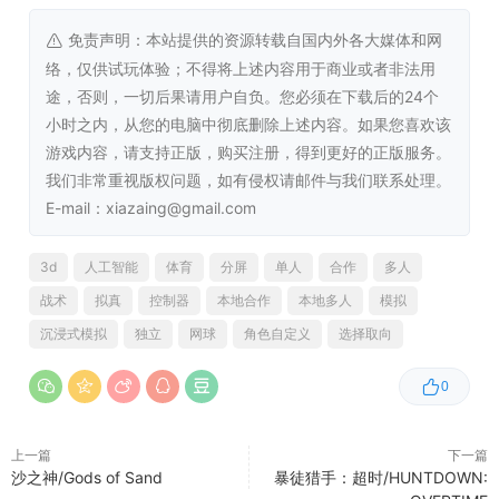
推荐配置:
免责声明：本站提供的资源转载自国内外各大媒体和网
操作系统:
Windows 10
络，仅供试玩体验；不得将上述内容用于商业或者非法用
处理器:
Intel Core i7 7700 or AMD Ryzen 5
途，否则，一切后果请用户自负。您必须在下载后的24个
3500
小时之内，从您的电脑中彻底删除上述内容。如果您喜欢该
内存:
16 GB RAM
游戏内容，请支持正版，购买注册，得到更好的正版服务。
显卡:
GeForce RTX 2060 or Radeon RX 5500
我们非常重视版权问题，如有侵权请邮件与我们联系处理。
XT
E-mail：xiazaing@gmail.com
DIRECTX 版本:
10
存储空间:
需要 5 GB 可用空间
3d
人工智能
体育
分屏
单人
合作
多人
战术
拟真
控制器
本地合作
本地多人
模拟
沉浸式模拟
独立
网球
角色自定义
选择取向
0
上一篇
下一篇
沙之神/Gods of Sand
暴徒猎手：超时/HUNTDOWN: