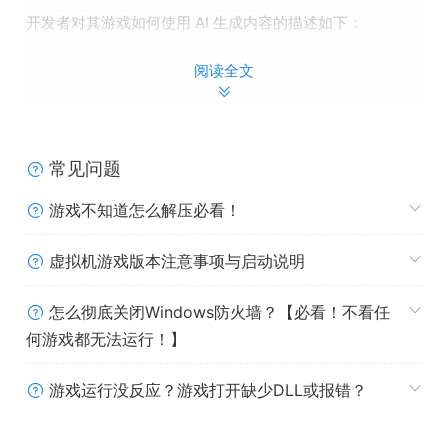
开发者对其游戏如何使用 AI 生成内容的描述如下：
We used AI to translate the game and the store page.
阅读全文
We then had everything proofread and corrected by
native speakers for each language.
常见问题
系统需求
游戏不知道怎么解压必看！
Windows
最低配置:
虚拟机游戏版本注意事项与启动说明
操作系统:
Windows 10
处理器:
Intel Core i5-6600 or AMD Ryzen 3
怎么彻底关闭Windows防火墙？【必看！不看任
3100
何游戏都无法运行！】
内存:
8 GB RAM
显卡:
GeForce GTX 1060 or Radeon RX 580
游戏运行没反应？游戏打开缺少DLL或报错？
DIRECTX 版本:
10
存储空间:
需要 5 GB 可用空间