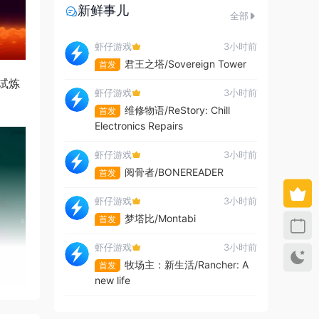
新鲜事儿
全部
虾仔游戏
3小时前
君王之塔/Sovereign Tower
首发
试炼
虾仔游戏
3小时前
维修物语/ReStory: Chill
首发
Electronics Repairs
虾仔游戏
3小时前
阅骨者/BONEREADER
首发
虾仔游戏
3小时前
梦塔比/Montabi
首发
虾仔游戏
3小时前
牧场主：新生活/Rancher: A
首发
new life
虾仔游戏
3小时前