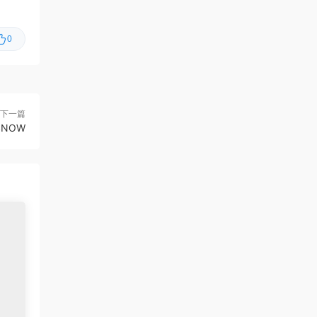
虾仔游戏
1天前
0
60秒！重制版/60 Seconds!
更新
Reatomized
虾仔游戏
1天前
满屋猫咪/Flats Full of Cats
首发
下一篇
SNOW
虾仔游戏
1天前
青鬼2/Aooni2
首发
虾仔游戏
1天前
枪火无双/Gunstoppable
首发
虾仔游戏
1天前
赤鸟/Akatori
首发
虾仔游戏
1天前
杀死影子/Kill The Shadow
首发