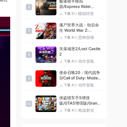
极速骑手模拟
器/Express Rider
6
Simulator
模拟经营
下载 5
僵尸世界大战：劫后余
生 World War Z:
7
Aftermath |官方中文
恐怖惊悚
下载 4
09.27.24 v20240924
集成DLCs 赠多项修改器
失落城堡2/Lost Castle
+赠999等级.荣誉技能.
2
8
紫色荣誉头框.荣誉枪械
动作冒险
下载 4
技能.解锁存档 解压即玩
使命召唤20：现代战争
3/Call of Duty: Modern
9
Warfare III
动作冒险
下载 4
侠盗猎车手5增强
版/GTA5增强版/Grand
10
Theft Auto V
枪战射击
下载 4
Enhanced