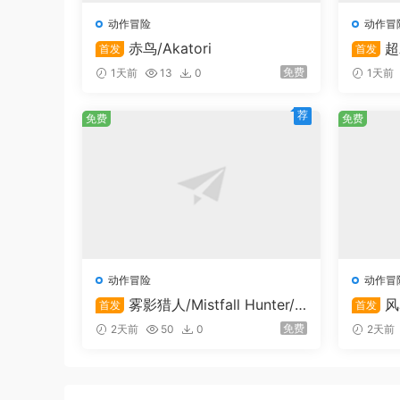
动作冒险
动作冒
纯粹的跳台体验:
无战斗系统/能力强化/技能
赤鸟/Akatori
超
首发
首发
able G
免费
1天前
13
0
1天前
速通者的天堂:
挑战计时模式，突破极限！
荐
免费
免费
严苛却宽容:
频繁的检查点让你从错误中快速
温情叙事:
一个关于群体、差异与成长的动人
系统需求
动作冒险
动作冒
雾影猎人/Mistfall Hunter/
风
首发
首发
最低配置:
支持在线联机
支持在
免费
2天前
50
0
2天前
操作系统 *:
Windows 7
处理器:
Dual Core CPU