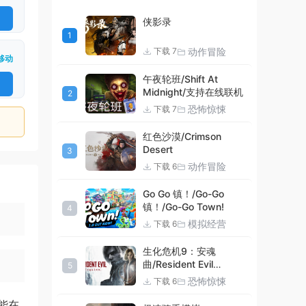
侠影录
1
动作冒险
下载 7
移动
午夜轮班/Shift At
Midnight/支持在线联机
2
恐怖惊悚
下载 7
红色沙漠/Crimson
Desert
3
动作冒险
下载 6
Go Go 镇！/Go-Go
镇！/Go-Go Town!
4
模拟经营
下载 6
生化危机9：安魂
曲/Resident Evil
5
Requiem
恐怖惊悚
下载 6
能在