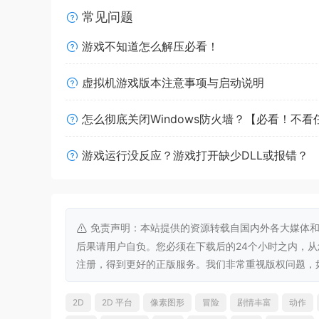
常见问题
游戏不知道怎么解压必看！
虚拟机游戏版本注意事项与启动说明
怎么彻底关闭Windows防火墙？【必看！不
游戏运行没反应？游戏打开缺少DLL或报错？
与梅一同踏上这段艰险却充满意义的旅程，运用紧
力，让灵体以全新的方式与环境互动。探寻世界中
免责声明：本站提供的资源转载自国内外各大媒体和
后果请用户自负。您必须在下载后的24个小时之内，
注册，得到更好的正版服务。我们非常重视版权问题，如有侵权请
2D
2D 平台
像素图形
冒险
剧情丰富
动作