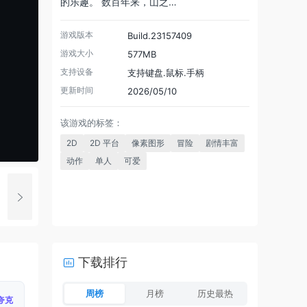
的乐趣。 数百年来，山之…
游戏版本
Build.23157409
游戏大小
577MB
支持设备
支持键盘.鼠标.手柄
更新时间
2026/05/10
该游戏的标签：
2D
2D 平台
像素图形
冒险
剧情丰富
动作
单人
可爱
下载排行
周榜
月榜
历史最热
夸克