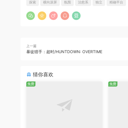
探索
横向滚屏
氛围
治愈系
独立
精确平台
上一篇
暴徒猎手：超时/HUNTDOWN: OVERTIME
猜你喜欢
免费
免费
游戏特色:
精准且有深度:
逐步解锁七种不同的灵魂能力
探索寻秘:
发掘隐藏关卡、替代路径以及更多