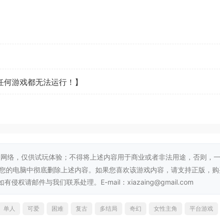
看任何游戏都无法运行！】
凑而爽快的跳台动作，一步步跃向她的目标。掌握七种独特的Az
隐藏的秘密、宝藏与暗道——你的好奇心终将获得回报！
网络，仅供试玩体验；不得将上述内容用于商业或者非法用途，否则，
从您的电脑中彻底删除上述内容。如果您喜欢该游戏内容，请支持正版，购
邮件与我们联系处理。E-mail：xiazaing@gmail.com
单人
可爱
困难
复古
多结局
奇幻
女性主角
平台游戏