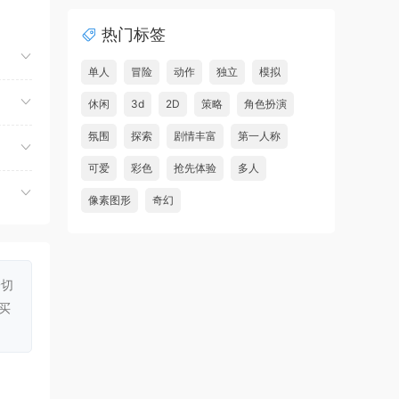
夺命飞鸽/Deadliest Pigeon
首发
热门标签
虾仔游戏
3小时前
故事编织者/Talespinner
首发
单人
冒险
动作
独立
模拟
虾仔游戏
3小时前
休闲
3d
2D
策略
角色扮演
铁巢重炮/IRON NEST: Heavy
首发
氛围
探索
剧情丰富
第一人称
Turret Simulator
可爱
彩色
抢先体验
多人
虾仔游戏
3小时前
像素图形
奇幻
巨型金岩/Big Golden Rock
首发
ae能
虾仔游戏
3小时前
阿尔帕冈/ALPARGUN
首发
一切
虾仔游戏
3小时前
买
转生成为暴君之神/That Time
首发
I Got Reincarnated as a Tyrant …
u***********1
5小时前
升级了 长期赞助
VIP