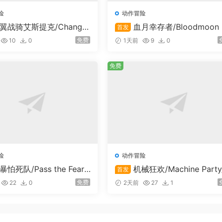
险
动作冒险
树
翼战骑艾斯提克/Change
血月幸存者/Bloodmoon 
首发
uardian ESTIQUE
rvivors
免费
10
0
1天前
9
0
免费
学习与成长
故事
险
动作冒险
暴怕死队/Pass the Fear/
机械狂欢/Machine Party
首发
线联机
支持在线联机
免费
22
0
2天前
27
1