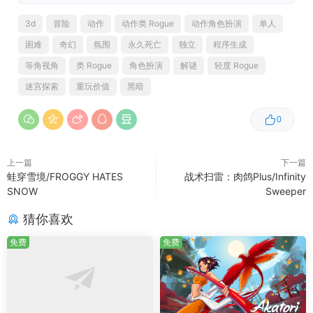
3d
冒险
动作
动作类 Rogue
动作角色扮演
单人
困难
奇幻
氛围
永久死亡
独立
程序生成
自定义你的能力并增强你的游戏风格！每次游戏都会提供独
等角视角
类 Rogue
角色扮演
解谜
轻度 Rogue
特而强大的升级，让你能够适应、尝试并发展你的策略。你
迷宫探索
重玩价值
黑暗
会掌握火、水，还是完全不同的元素？
0
系统需求
上一篇
下一篇
最低配置:
蛙穿雪境/FROGGY HATES
战术扫雷：肉鸽Plus/Infinity
SNOW
Sweeper
操作系统:
Windows 10
猜你喜欢
处理器:
Intel Core i5
内存:
4 GB RAM
免费
免费
显卡:
AMD Radeon HD 7750 | NVIDIA
Geforce GTX 260
网络:
宽带互联网连接