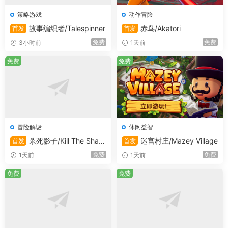
策略游戏
动作冒险
故事编织者/Talespinner
赤鸟/Akatori
首发
首发
免费
免费
3小时前
1天前
免费
免费
冒险解谜
休闲益智
杀死影子/Kill The Shad
迷宫村庄/Mazey Village
首发
首发
ow
免费
免费
1天前
1天前
免费
免费