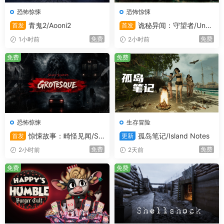
开发者对内容描述如下：
恐怖惊悚
恐怖惊悚
青鬼2/Aooni2
诡秘异闻：守望者/Unca
首发
首发
This Game may contain content not appropriate for all
nny Tales: The Watcher
免费
免费
1小时前
2小时前
ages, or may not be appropriate for viewing at work:
免费
免费
Frequent Violence or Gore, General Mature Content
系统需求
最低配置:
恐怖惊悚
生存冒险
惊悚故事：畸怪见闻/Sc
孤岛笔记/Island Notes
首发
更新
需要 64 位处理器和操作系统
ary Stories: Grotesque
免费
免费
操作系统 *:
Win7／8／10 ( 64位)
2小时前
2天前
处理器:
AMD Ryzen 3 1200 或 Intel Core i5
免费
免费
4590 或 同性能处理器
内存:
8 GB RAM
显卡:
AMD R9 280 或 NVIDIA GTX 960 或 其
他厂牌同性能显卡