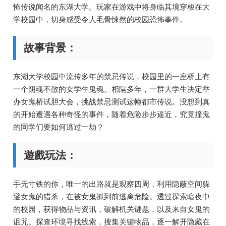
怖传说闻名的东湖大学。玩家在游戏中将身临其境穿梭在大
学校园中，切身感受令人毛骨悚然的校园恐怖事件。
故事背景：
东湖大学校园中流传多年的禁忌传说，校园里的一座桥上有
一个阴魂不散的女学生鬼魂。相隔多年，一群大学生决定举
办女鬼桥试胆大会，挑战禁忌测试这幢都市传说。没想到真
的开始遭遇各种奇怪的事件，随着危险步步逼近，究竟撞鬼
的同学们要如何逃过一劫？
遊戲玩法：
手无寸铁的你，唯一的出路就是观察四周，利用隐蔽空间躲
避女鬼的猎杀，在被女鬼抓到前逃离危险。透过探索暗夜中
的校园，获得物品与资讯，破解机关谜题，以及来自女鬼的
诅咒。探查环境寻找线索，搜集关键物品，逐一解开隐藏在