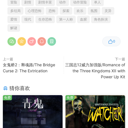
冒险
剧情
剧情丰富
动作
动作冒险
单人
多结局
心理恐怖
恐怖
探索
欢乐
氛围
灵异
爱情
现代
生存恐怖
第一人称
血腥
角色扮演
《探索》
解谜
探查环境寻找线索，蒐集关键物品，逐一解开隐藏在校园灵
异传说背后的谜团
0
上一篇
下一篇
女鬼桥2：释魂路/The Bridge
三国志12威力加强版/Romance of
Curse 2: The Extrication
the Three Kingdoms XII with
Power Up Kit
猜你喜欢
免费
免费
成人内容描述