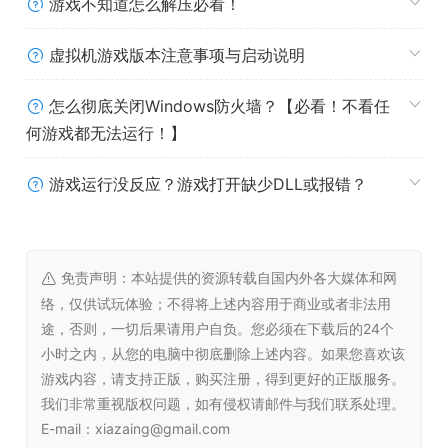
最低配置:
游戏不知道怎么解压必看！
操作系统:
Windows® 10 (*Japanese Ver. &
Traditional Chinese Ver. only)
虚拟机游戏版本注意事项与启动说明
处理器:
Pentium III 1GHz over
内存:
2 GB RAM
怎么彻底关闭Windows防火墙？【必看！不看任
显卡:
1024×768 pixel over
何游戏都无法运行！】
DIRECTX 版本:
9.0c
存储空间:
需要 1200 MB 可用空间
游戏运行没反应？游戏打开缺少DLL或报错？
声卡:
16 bit stereo, 48KHz WAVE file can be
played
推荐配置:
免责声明：本站提供的资源转载自国内外各大媒体和网
操作系统:
Windows® 10 (*Japanese Ver. &
络，仅供试玩体验；不得将上述内容用于商业或者非法用
Traditional Chinese Ver. only)
途，否则，一切后果请用户自负。您必须在下载后的24个
处理器:
Pentium III 1GHz over
小时之内，从您的电脑中彻底删除上述内容。如果您喜欢该
内存:
2 GB RAM
游戏内容，请支持正版，购买注册，得到更好的正版服务。
显卡:
1024×768 pixel over
我们非常重视版权问题，如有侵权请邮件与我们联系处理。
DIRECTX 版本:
9.0c
E-mail：xiazaing@gmail.com
存储空间:
需要 1200 MB 可用空间