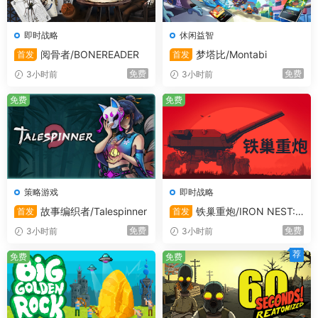
即时战略
休闲益智
阅骨者/BONEREADER
梦塔比/Montabi
首发
首发
免费
免费
3小时前
3小时前
免费
免费
策略游戏
即时战略
故事编织者/Talespinner
铁巢重炮/IRON NEST:
首发
首发
Heavy Turret Simulator
免费
免费
3小时前
3小时前
荐
免费
免费