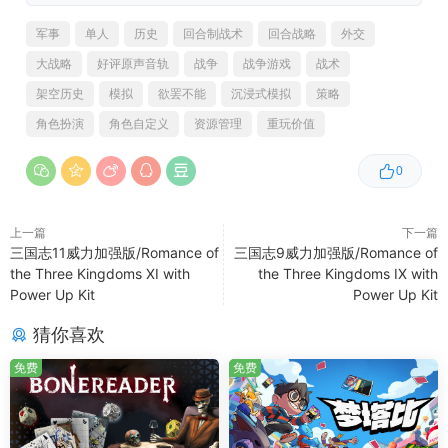
声卡:
16 bit stereo, 48KHz WAVE file can be
军事
单人
历史
回合制战术
回合战略
外交
played
大战略
好评原声音轨
战争
战争游戏
战术
架空历史
模拟
欲罢不能
沉浸式模拟
策略
角色扮演
角色自定义
资源管理
重玩价值
0
上一篇
下一篇
三国志11威力加强版/Romance of
三国志9威力加强版/Romance of
the Three Kingdoms XI with
the Three Kingdoms IX with
Power Up Kit
Power Up Kit
猜你喜欢
免费
免费