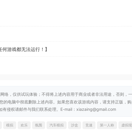
，伴你在地平线有史以来密度最高的地图中探索隐藏秘密，体验
驾驶体验。漫游东京，在郊区和极具标志性的市区街道尽情兜风
 Horizon》系列史上最大的城市区域风光，尽情畅游这座车迷家
看任何游戏都无法运行！】
网络，仅供试玩体验；不得将上述内容用于商业或者非法用途，否则，
从您的电脑中彻底删除上述内容。如果您喜欢该游戏内容，请支持正版，购
邮件与我们联系处理。E-mail：xiazaing@gmail.com
气超高、粉丝热捧的 JDM 经典车型。车辆配备精致引擎声浪与
模拟
欢乐
氛围
汽车模拟
沙盒
竞速
第一人称
虚拟现