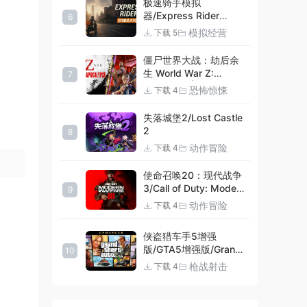
极速骑手模拟
器/Express Rider
6
Simulator
模拟经营
下载 5
僵尸世界大战：劫后余
生 World War Z:
7
Aftermath |官方中文
恐怖惊悚
下载 4
09.27.24 v20240924
集成DLCs 赠多项修改器
失落城堡2/Lost Castle
+赠999等级.荣誉技能.
2
8
紫色荣誉头框.荣誉枪械
动作冒险
下载 4
技能.解锁存档 解压即玩
使命召唤20：现代战争
3/Call of Duty: Modern
9
Warfare III
动作冒险
下载 4
侠盗猎车手5增强
版/GTA5增强版/Grand
10
Theft Auto V
枪战射击
下载 4
Enhanced