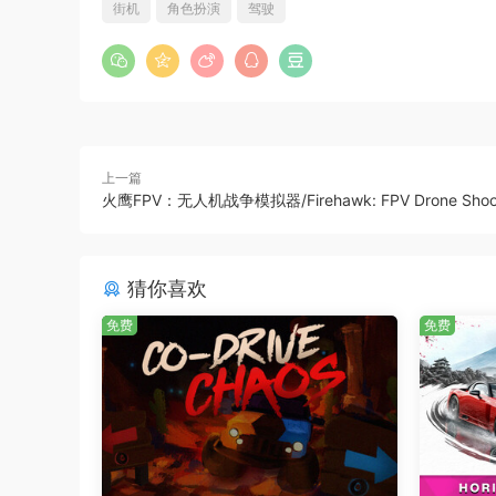
新的转向动画，更有高达 540 度的轮胎旋转图
街机
角色扮演
驾驶
车辆、寻获可供试驾和购买的稀有改装车辆。你将
体验根植于日本传奇汽车文化、原汁原味的精彩故
上一篇
火鹰FPV：无人机战争模拟器/Firehawk: FPV Drone Shoo
猜你喜欢
免费
免费
在日本尽情探索、疯狂竞速
在 极限竞速：地平线 6 中，你将探索各种丰富
一起合作游戏。你将作为游客踏上日本的土地，以
力。与此同时，你还能探索日本各地、完成自己的