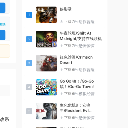
侠影录
1
动作冒险
下载 7
移动
午夜轮班/Shift At
Midnight/支持在线联机
2
恐怖惊悚
下载 7
红色沙漠/Crimson
Desert
3
动作冒险
下载 6
Go Go 镇！/Go-Go
镇！/Go-Go Town!
4
模拟经营
下载 6
生化危机9：安魂
曲/Resident Evil
5
Requiem
恐怖惊悚
下载 6
魔改系