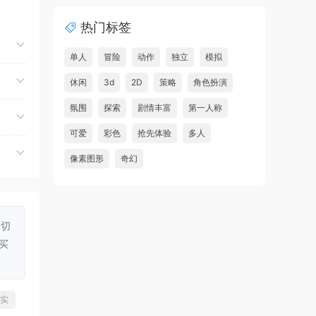
夺命飞鸽/Deadliest Pigeon
首发
热门标签
精密
虾仔游戏
3小时前
，在
故事编织者/Talespinner
首发
单人
冒险
动作
独立
模拟
园。
虾仔游戏
3小时前
休闲
3d
2D
策略
角色扮演
铁巢重炮/IRON NEST: Heavy
首发
氛围
探索
剧情丰富
第一人称
Turret Simulator
可爱
彩色
抢先体验
多人
虾仔游戏
3小时前
像素图形
奇幻
巨型金岩/Big Golden Rock
首发
虾仔游戏
3小时前
阿尔帕冈/ALPARGUN
首发
一切
虾仔游戏
3小时前
买
转生成为暴君之神/That Time
首发
I Got Reincarnated as a Tyrant …
u***********1
5小时前
全面更
实
升级了 长期赞助
VIP