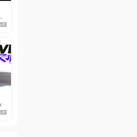
虾仔游戏
1天前
顶尖
世间顶尖作家/World’s
首发
Greatest Author
器/
la
免费
虾仔游戏
1天前
方块方块方块/Block Block
首发
Block
虾仔游戏
1天前
迷宫村庄/Mazey Village
首发
虾仔游戏
1天前
不是虚拟机版本
红色沙漠/Cri…
gjgwowxz
1天前
虚拟机版本的吗？
红色沙漠/Cri…
y
免费
1****z
3天前
的理
升级了 长期赞助
VIP
别忘
涂装
1*********4
4天前