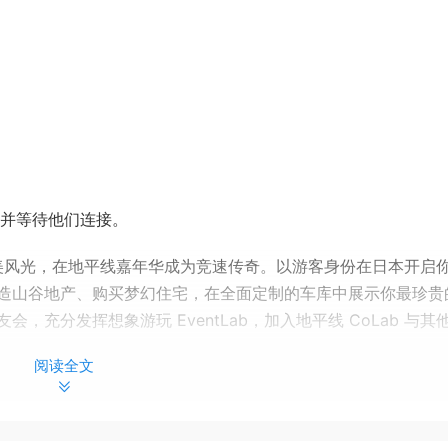
好友并等待他们连接。
绝美风光，在地平线嘉年华成为竞速传奇。以游客身份在日本开启
造山谷地产、购买梦幻住宅，在全面定制的车库中展示你最珍贵
充分发挥想象游玩 EventLab，加入地平线 CoLab 与其
阅读全文
等待你的探索！