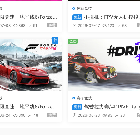
为地平线传奇。获得这一头衔后，你还将登陆传奇岛，踏上只有
技
体育竞技
限竞速：地平线6/Forza
不撞机：FPV无人机模拟
更新
zon 6/支持在线联机
Uncrashed : FPV Drone Simu
免费
07-08
368
91
2026-07-07
120
68
tor
荐
免费
技
赛车竞技
限竞速：地平线6/Forza
驾驶拉力赛/#DRIVE Rall
更新
n 6
免费
06-24
390
48
2026-06-23
93
23
座都具有可定制车库，可供你尽情翻新，打造展示自己车辆收藏
局设计。解锁山谷地产，在开放世界中发挥创意，随心建造。也
动力学选项与车身套件进行改装——还可以在车窗上使用自定义