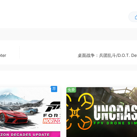
形。探索日本的过程中，你还有机会收集带有极限改装的极限竞速
在名利双收的赛车之旅中遇到各位地平线嘉年华传奇、参与峠道
事。
ter
桌面战争：兵团乱斗/D.O.T. Def
荐
免费
的故事内容，探索日本各地，参与嘉年华竞速赛事，单独畅玩或与
一届新人车手的身份，证明自己拥有在地平线嘉年华大放异彩的
收集簿。在地平线邀请赛中获得嘉年华的参与资格、一路提升等