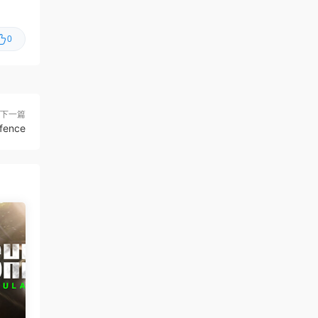
特别版
赛，
虾仔游戏
1天前
0
60秒！重制版/60 Seconds!
更新
Reatomized
虾仔游戏
1天前
满屋猫咪/Flats Full of Cats
首发
下一篇
ence
虾仔游戏
1天前
青鬼2/Aooni2
首发
虾仔游戏
1天前
枪火无双/Gunstoppable
首发
虾仔游戏
1天前
赤鸟/Akatori
首发
好友
虾仔游戏
1天前
杀死影子/Kill The Shadow
首发
实
级、