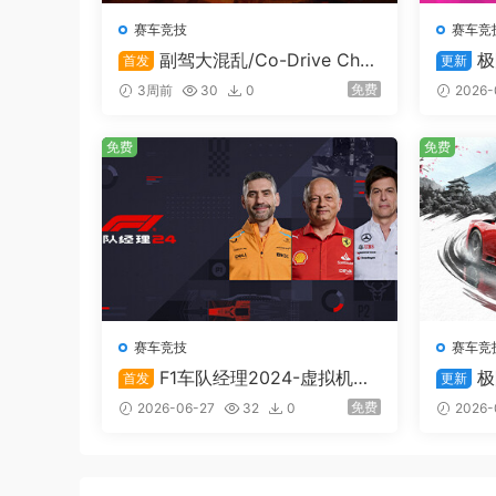
获得性能逐步攀升的车辆、不断升级腕带，最终成
赛车竞技
赛车竞
车手才才有资格登上的舞台。
副驾大混乱/Co-Drive Cha
极
首发
更新
os
Hori
免费
3周前
30
0
2026-
免费
免费
赛车竞技
赛车竞
广阔世界任你改造
F1车队经理2024-虚拟机版/
极
首发
更新
F1 Manager 2024 HYPERVISO
Horizo
免费
2026-06-27
32
0
2026-
旅程中，你还可以在日本各地购买各式房屋，每一
R
想空间。你也可以选择在线下载玩家社群分享的布
了你最爱的汽车们，可以选用全新的极限竞速空气