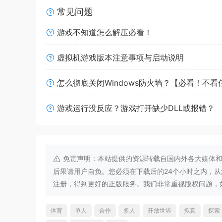
常见问题
欢迎来到东京！在这里，乡村与城市景观有机融合
游戏不知道怎么解压必看！
的纵向设计，游览设计丰富的生态环境，享受绝佳
码头与工业区挑战自己的驾驶技术，饱览《Forza
虚拟机游戏版本注意事项与启动说明
怎么彻底关闭Windows防火墙？【必看！不
游戏运行没反应？游戏打开缺少DLL或报错？
免责声明：本站提供的资源转载自国内外各大媒体和
后果请用户自负。您必须在下载后的24个小时之内，
注册，得到更好的正版服务。我们非常重视版权问题，如有侵权请
沉浸式体验日本浓厚的汽车文化
驾驶超过 550 辆真实存在的车辆——其中不乏人
体育
单人
合作
多人
开放世界
拟真
探索