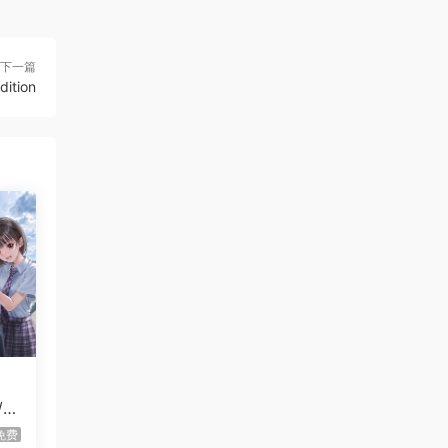
虾仔游戏
2小时前
牧场征途/Ranchbound
首发
下一篇
ition
虾仔游戏
2小时前
惊悚故事：畸怪见闻/Scary
首发
Stories: Grotesque
虾仔游戏
2小时前
黑夜轮回/Re:Night
首发
虾仔游戏
2小时前
IL2捍卫雄鹰：朝鲜战
首发
争/Korea. IL-2 Series
虾仔游戏
2小时前
血月幸存者/Bloodmoon
首发
Survivors
B
虾仔游戏
2小时前
免费
伐木时刻/It’s Chopping
首发