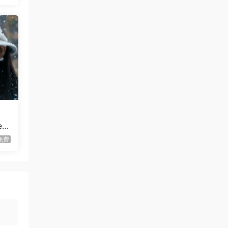
Time!
虾仔游戏
2小时前
放置恶魔/Idle Inferno
首发
虾仔游戏
10小时前
不是虚拟机版本
红色沙漠/Cri…
gjgwowxz
11小时前
虚拟机版本的吗？
红色沙漠/Cri…
r i
1****z
2天前
免费
升级了 长期赞助
VIP
1*********4
3天前
升级了 长期赞助
VIP
u***********7
5天前
升级了 长期赞助
VIP