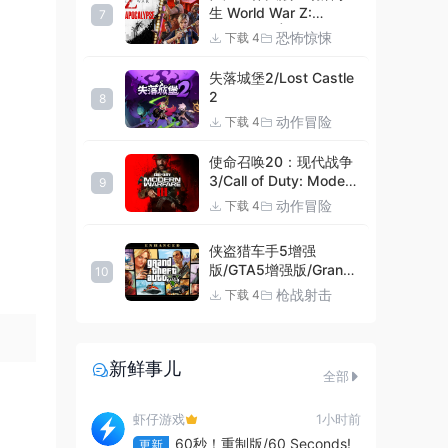
生 World War Z:
7
Aftermath |官方中文
恐怖惊悚
下载 4
09.27.24 v20240924
集成DLCs 赠多项修改器
失落城堡2/Lost Castle
+赠999等级.荣誉技能.
2
8
紫色荣誉头框.荣誉枪械
动作冒险
下载 4
技能.解锁存档 解压即玩
使命召唤20：现代战争
3/Call of Duty: Modern
9
Warfare III
动作冒险
下载 4
侠盗猎车手5增强
版/GTA5增强版/Grand
10
Theft Auto V
枪战射击
下载 4
Enhanced
新鲜事儿
全部
虾仔游戏
1小时前
60秒！重制版/60 Seconds!
更新