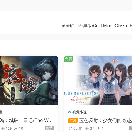
黄金矿工:经典版/Gold Miner:Classic Ed
免费
说
视觉小说
鸿：城破十日记/The Wee
蓝色反射：少女们的奇迹/
首发
wan: Ten Days of the Cit
LUE REFLECTION Quartet
免费
129
10
6天前
37
1