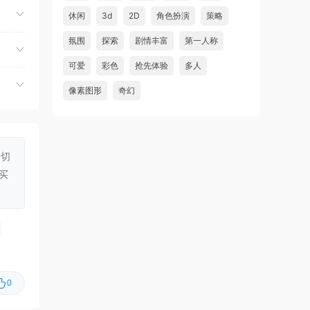
虾仔游戏
1小时前
休闲
3d
2D
角色扮演
策略
方块方块方块/Block Block
首发
氛围
探索
剧情丰富
第一人称
Block
可爱
彩色
抢先体验
多人
虾仔游戏
1小时前
像素图形
奇幻
迷宫村庄/Mazey Village
首发
虾仔游戏
2小时前
诡秘异闻：守望者/Uncanny
首发
Tales: The Watcher
一切
买
虾仔游戏
2小时前
神与杀戮/Gods & Gore
首发
虾仔游戏
2小时前
超翼战骑艾斯提
首发
克/Changeable Guardian ESTIQUE
0
虾仔游戏
2小时前
猫猫乱捣蛋/Cat Chaos
首发