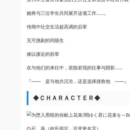
她将与三位学生共同展开这项工作……。
传闻中社交生活超高调的后辈
无可挑剔的同级生
难以接近的前辈
在与他们的来往中，若隐若现的往事与阴影……
​『—— 是与他共沉沦，还是选择拯救他 ——』
◆
ＣＨＡＲＡＣＴＥＲ
◆
白石 葵（姓氏固定，可变更名字）