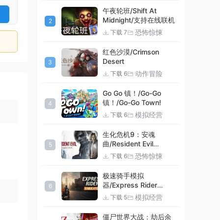
午夜轮班/Shift At
Midnight/支持在线联机
2
恐怖惊悚
下载 7
红色沙漠/Crimson
Desert
3
动作冒险
下载 6
Go Go 镇！/Go-Go
镇！/Go-Go Town!
4
模拟经营
下载 6
生化危机9：安魂
曲/Resident Evil
5
Requiem
恐怖惊悚
下载 6
极速骑手模拟
器/Express Rider
6
Simulator
模拟经营
下载 5
僵尸世界大战：劫后余