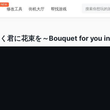
NEW
修改工具
街机大厅
帮找游戏
助
束を～Bouquet for you in t