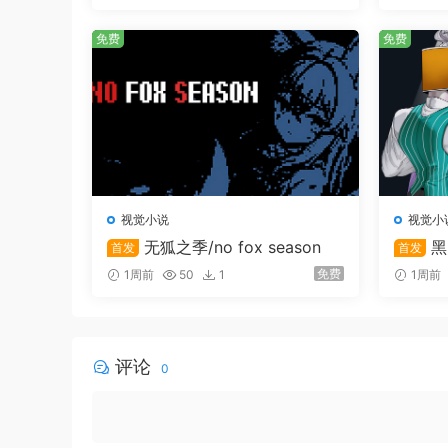
y’s Fall
CV 缶飲 ぼとる
免费
免费
温柔又受欢迎的同级生
学生们自不用说，也深受教师们信赖的
无可挑剔的优等生
虽说是同级生，但至今为止与主人公几乎没有交集
视觉小说
视觉小
无狐之季/no fox season
黑
首发
首发
免费
1周前
50
1
1周前
评论
0