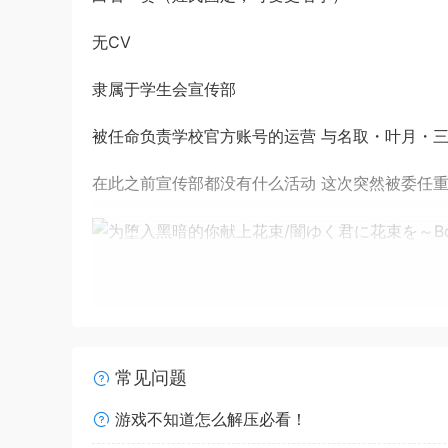
无CV
隶属于学生会宣传部 ​
被任命负责学校官方账号的运营 与名取・叶月・三上
在此之前宣传部都没有什么活动 这次突然被委任
名取 瑠夏
CV 佐野 裕理
传闻社交生活超高调的后辈 交际花，时常被簇拥
常见问题
游戏不知道怎么解压必看！
喜欢各种有趣的事 似乎是自荐来参加此次活动的…