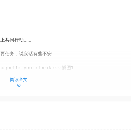
共同行动…… ​
重要任务，说实话有些不安
阅读全文
在人群中心的阳角
…？