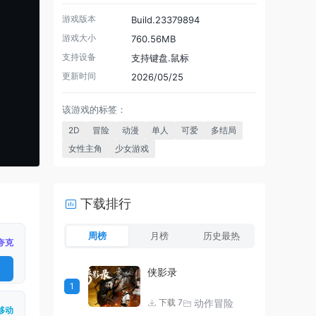
游戏版本
Build.23379894
游戏大小
760.56MB
支持设备
支持键盘.鼠标
更新时间
2026/05/25
该游戏的标签：
2D
冒险
动漫
单人
可爱
多结局
女性主角
少女游戏
下载排行
周榜
月榜
历史最热
夸克
侠影录
1
动作冒险
下载 7
移动