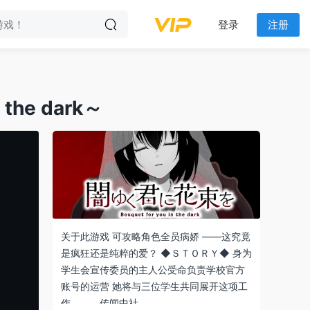
登录
注册
he dark～
关于此游戏 可攻略角色全员病娇 ——这究竟
是疯狂还是纯粹的爱？ ◆ＳＴＯＲＹ◆ 身为
学生会宣传委员的主人公受命负责学校官方
账号的运营 她将与三位学生共同展开这项工
作……。 传闻中社…