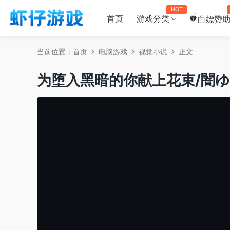
HOT
首页
游戏分类
白嫖赞
当前位置：
首页
电脑游戏
视觉小说
正文
为堕入黑暗的你献上花束/闇ゆく君に花