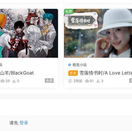
免费
说
视觉小说
山羊/BlackGoat
雪落情书时/A Love Lette
首发
n Snowfall
免费
36
0
2周前
61
3
请先
登录