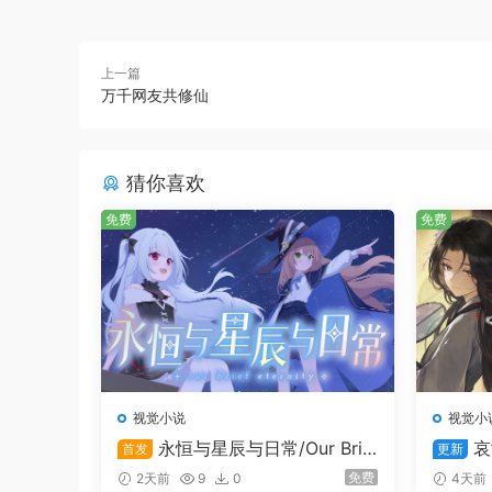
上一篇
万千网友共修仙
猜你喜欢
免费
免费
视觉小说
视觉小
永恒与星辰与日常/Our Brie
哀
叶月 秋穂
首发
更新
f Eternity
ping S
免费
2天前
9
0
4天前