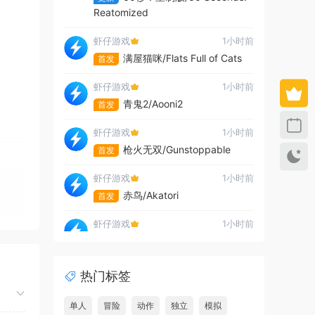
Reatomized
虾仔游戏
1小时前
满屋猫咪/Flats Full of Cats
首发
虾仔游戏
1小时前
青鬼2/Aooni2
首发
虾仔游戏
1小时前
枪火无双/Gunstoppable
首发
虾仔游戏
1小时前
赤鸟/Akatori
首发
虾仔游戏
1小时前
杀死影子/Kill The Shadow
首发
虾仔游戏
1小时前
热门标签
世间顶尖作家/World’s
首发
Greatest Author
单人
冒险
动作
独立
模拟