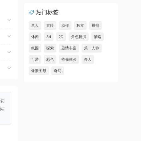
虾仔游戏
1小时前
热门标签
世间顶尖作家/World’s
首发
Greatest Author
单人
冒险
动作
独立
模拟
虾仔游戏
1小时前
休闲
3d
2D
角色扮演
策略
方块方块方块/Block Block
首发
氛围
探索
剧情丰富
第一人称
Block
可爱
彩色
抢先体验
多人
虾仔游戏
1小时前
像素图形
奇幻
迷宫村庄/Mazey Village
首发
虾仔游戏
1小时前
诡秘异闻：守望者/Uncanny
首发
Tales: The Watcher
一切
买
虾仔游戏
2小时前
神与杀戮/Gods & Gore
首发
虾仔游戏
2小时前
超翼战骑艾斯提
首发