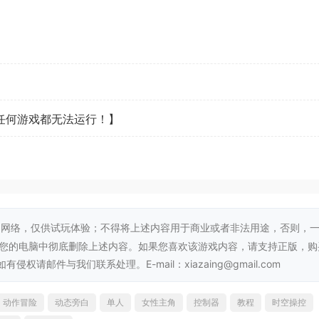
看任何游戏都无法运行！】
了一把奇妙的剑。
”。
。
堪的模样。
网络，仅供试玩体验；不得将上述内容用于商业或者非法用途，否则，
的秘密。
从您的电脑中彻底删除上述内容。如果您喜欢该游戏内容，请支持正版，购
邮件与我们联系处理。E-mail：xiazaing@gmail.com
动作冒险
动态旁白
单人
女性主角
控制器
教程
时空操控