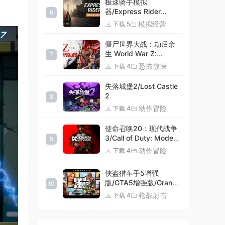
极速骑手模拟
器/Express Rider
6
Simulator
模拟经营
下载 5
僵尸世界大战：劫后余
生 World War Z:
7
Aftermath |官方中文
恐怖惊悚
下载 4
09.27.24 v20240924
集成DLCs 赠多项修改器
失落城堡2/Lost Castle
+赠999等级.荣誉技能.
2
8
紫色荣誉头框.荣誉枪械
动作冒险
下载 4
技能.解锁存档 解压即玩
使命召唤20：现代战争
3/Call of Duty: Modern
9
Warfare III
动作冒险
下载 4
侠盗猎车手5增强
版/GTA5增强版/Grand
10
Theft Auto V
枪战射击
下载 4
Enhanced