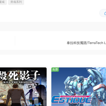
魔城
类魂系列
泰拉科技魇团/TerraTech L
免费