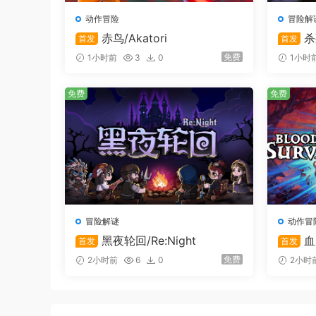
ExeBreaker：Taito Ban
阿迦奢：Asuka Kakumoto
动作冒险
冒险解
赤鸟/Akatori
杀
雨果：Hiroshi Watanabe
首发
首发
大凤雄二：Koji Seki
免费
1小时前
3
0
1小时
大凤见守：Marie Miyake
免费
免费
作曲：Motoi Sakuraba
角色设计：ntny
系统需求
最低配置:
冒险解谜
动作冒
需要 64 位处理器和操作系统
黑夜轮回/Re:Night
血
首发
首发
操作系统:
Windows 10
rvivors
免费
2小时前
6
0
2小时
处理器:
core i5-7200U
内存:
8 GB RAM
显卡:
Intel HD Graphics 620