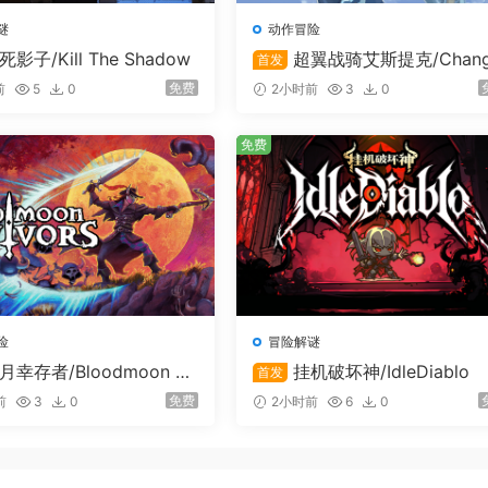
谜
动作冒险
死影子/Kill The Shadow
超翼战骑艾斯提克/Chan
首发
able Guardian ESTIQUE
免费
前
5
0
2小时前
3
0
免费
险
冒险解谜
月幸存者/Bloodmoon Su
挂机破坏神/IdleDiablo
首发
免费
前
3
0
2小时前
6
0