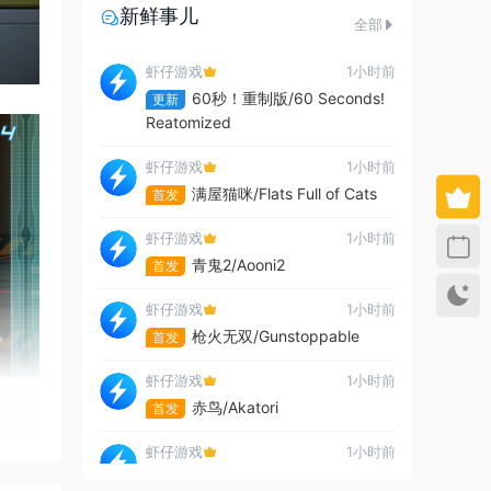
新鲜事儿
全部
虾仔游戏
1小时前
60秒！重制版/60 Seconds!
更新
Reatomized
虾仔游戏
1小时前
满屋猫咪/Flats Full of Cats
首发
虾仔游戏
1小时前
青鬼2/Aooni2
首发
虾仔游戏
1小时前
枪火无双/Gunstoppable
首发
虾仔游戏
1小时前
赤鸟/Akatori
首发
虾仔游戏
1小时前
杀死影子/Kill The Shadow
首发