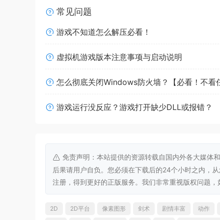
常见问题
游戏不知道怎么解压必看！
虚拟机游戏版本注意事项与启动说明
■剧情梗概
怎么彻底关闭Windows防火墙？【必看！不
女主角“羽空”在陌生的工厂中醒来，在她面前出现
剑名为“ExeBreaker”，并且有自己的意识。
游戏运行没反应？游戏打开缺少DLL或报错？
ExeBreaker拥有让时光倒溯3秒的能力“衔尾蛇系统
一头雾水的羽空在ExeBreaker带领之下踏上旅途
前方出现的是羽空居住的海上都市“科根城”破败不
免责声明：本站提供的资源转载自国内外各大媒体和
羽空将和ExeBreaker一起探寻化为废墟的科根城
后果请用户自负。您必须在下载后的24个小时之内，
注册，得到更好的正版服务。我们非常重视版权问题，如有侵权请
2D
2D平台
像素图形
剑术
剧情丰富
动作