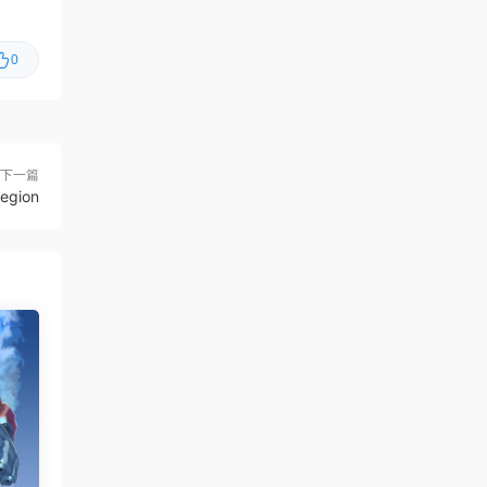
克/Changeable Guardian ESTIQUE
0
虾仔游戏
2小时前
猫猫乱捣蛋/Cat Chaos
首发
虾仔游戏
2小时前
牧场征途/Ranchbound
首发
下一篇
egion
虾仔游戏
2小时前
惊悚故事：畸怪见闻/Scary
首发
Stories: Grotesque
虾仔游戏
2小时前
黑夜轮回/Re:Night
首发
虾仔游戏
2小时前
IL2捍卫雄鹰：朝鲜战
首发
争/Korea. IL-2 Series
虾仔游戏
2小时前