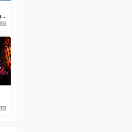
血月幸存者/Bloodmoon
首发
Survivors
ge
虾仔游戏
2小时前
免费
伐木时刻/It’s Chopping
首发
Time!
虾仔游戏
2小时前
放置恶魔/Idle Inferno
首发
虾仔游戏
10小时前
不是虚拟机版本
红色沙漠/Cri…
gjgwowxz
11小时前
虚拟机版本的吗？
红色沙漠/Cri…
1****z
2天前
免费
升级了 长期赞助
VIP
1*********4
3天前
升级了 长期赞助
VIP