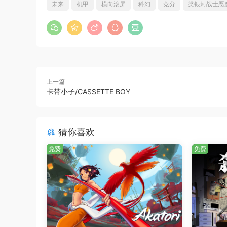
未来
机甲
横向滚屏
科幻
竞分
类银河战士恶
上一篇
卡带小子/CASSETTE BOY
猜你喜欢
免费
免费
■配音阵容 / 制作人员
大凤羽空：Asuka Kakumoto