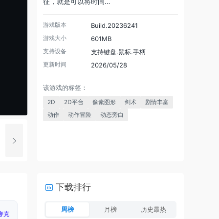
征，就是可以将时间…
游戏版本
Build.20236241
游戏大小
601MB
支持设备
支持键盘.鼠标.手柄
更新时间
2026/05/28
该游戏的标签：
2D
2D平台
像素图形
剑术
剧情丰富
动作
动作冒险
动态旁白
下载排行
周榜
月榜
历史最热
夸克