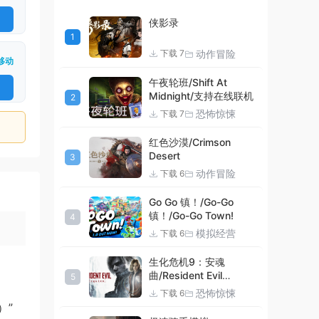
侠影录
1
动作冒险
下载 7
移动
午夜轮班/Shift At
Midnight/支持在线联机
2
恐怖惊悚
下载 7
红色沙漠/Crimson
Desert
3
动作冒险
下载 6
Go Go 镇！/Go-Go
镇！/Go-Go Town!
4
模拟经营
下载 6
生化危机9：安魂
曲/Resident Evil
5
Requiem
恐怖惊悚
下载 6
）”