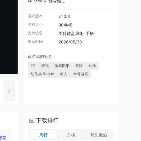
将“坚锤号”移交给…
游戏版本
v1.0.3
游戏大小
904MB
支持设备
支持键盘.鼠标.手柄
更新时间
2026/05/30
该游戏的标签：
2D
俯视
像素图形
冒险
动作
动作类 Rogue
单人
卡牌游戏
下载排行
周榜
月榜
历史最热
夸克