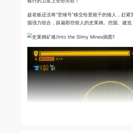
横行的卫星上全部失联！
趁老板还没将“坚锤号”移交给更能干的矮人，赶
掘强力组合，踩扁那些烦人的史莱姆。挖掘、建造