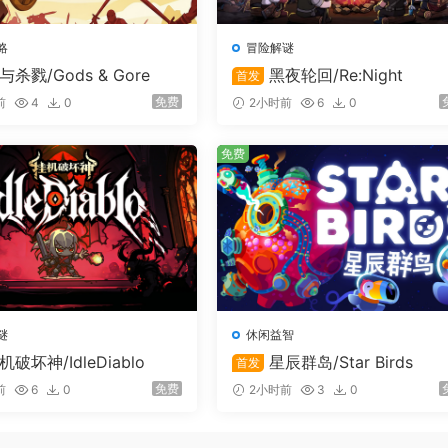
多搜集些物资？钻探机可以开采矿石，带来短期资金爆发；诱饵
入矿洞时依然持续运转。
略
冒险解谜
与杀戮/Gods & Gore
黑夜轮回/Re:Night
首发
级设备。1级加农炮 + 1级加农炮 = 2级加农炮，数学没毛病
免费
前
4
0
2小时前
6
0
免费
谜
休闲益智
机破坏神/IdleDiablo
星辰群岛/Star Birds
首发
免费
前
6
0
2小时前
3
0