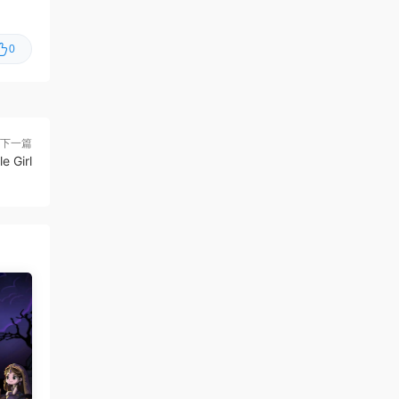
克/Changeable Guardian ESTIQUE
0
虾仔游戏
2小时前
猫猫乱捣蛋/Cat Chaos
首发
虾仔游戏
2小时前
牧场征途/Ranchbound
首发
下一篇
 Girl
虾仔游戏
2小时前
惊悚故事：畸怪见闻/Scary
首发
Stories: Grotesque
虾仔游戏
2小时前
黑夜轮回/Re:Night
首发
虾仔游戏
2小时前
IL2捍卫雄鹰：朝鲜战
首发
争/Korea. IL-2 Series
虾仔游戏
2小时前