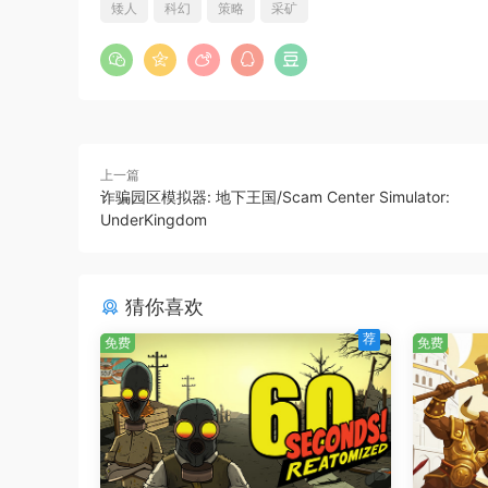
矮人
科幻
策略
采矿
上一篇
诈骗园区模拟器: 地下王国/Scam Center Simulator:
UnderKingdom
猜你喜欢
荐
免费
免费