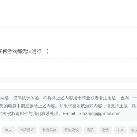
看任何游戏都无法运行！】
员，每个采矿点都有五个难度逐层递增的深度。拖拽挖掘卡可开
可供选择：铁砧、战锤和镐子。根据你的玩法风格和对应地点的
网络，仅供试玩体验；不得将上述内容用于商业或者非法用途，否则，
从您的电脑中彻底删除上述内容。如果您喜欢该游戏内容，请支持正版，购
邮件与我们联系处理。E-mail：xiazaing@gmail.com
单人
卡牌游戏
卡通风格
基地建设
塔防
建造
未来
独