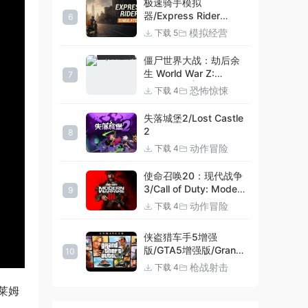
极速骑手模拟
器/Express Rider
6
Simulator
模拟经营
下载 5
僵尸世界大战：劫后余
生 World War Z:
7
Aftermath |官方中文
恐怖惊悚
下载 4
09.27.24 v20240924
集成DLCs 赠多项修改器
失落城堡2/Lost Castle
+赠999等级.荣誉技能.
2
8
紫色荣誉头框.荣誉枪械
动作冒险
下载 4
技能.解锁存档 解压即玩
使命召唤20：现代战争
3/Call of Duty: Modern
9
Warfare III
动作冒险
下载 4
侠盗猎车手5增强
版/GTA5增强版/Grand
10
Theft Auto V
枪战射击
下载 4
Enhanced
莱姆