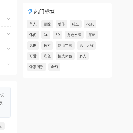
虾仔游戏
1小时前
热门标签
世间顶尖作家/World’s
首发
Greatest Author
单人
冒险
动作
独立
模拟
虾仔游戏
1小时前
休闲
3d
2D
角色扮演
策略
方块方块方块/Block Block
首发
氛围
探索
剧情丰富
第一人称
Block
可爱
彩色
抢先体验
多人
虾仔游戏
1小时前
辟通往
像素图形
奇幻
迷宫村庄/Mazey Village
首发
虾仔游戏
1小时前
危险，
诡秘异闻：守望者/Uncanny
首发
Tales: The Watcher
一切
买
虾仔游戏
2小时前
神与杀戮/Gods & Gore
首发
虾仔游戏
2小时前
立
超翼战骑艾斯提
首发