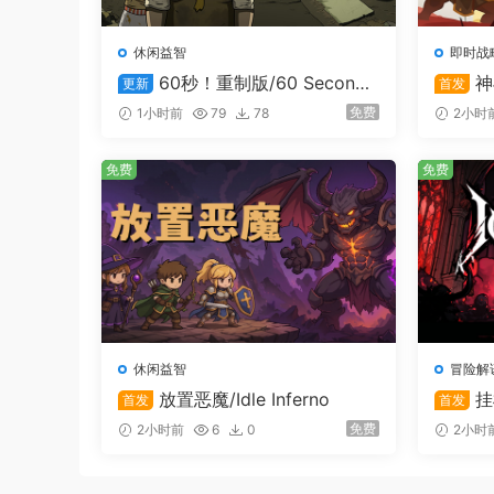
大规模工程武器：沿途除了营救船员，不妨
黏滑的敌人，发电机可以让整个钻探台在深
休闲益智
即时战
60秒！重制版/60 Second
神
更新
首发
筑之以恒：在现有卡牌上放置同款卡牌，即可升
s! Reatomized
免费
1小时前
79
78
2小时
免费
免费
休闲益智
冒险解
放置恶魔/Idle Inferno
挂
首发
首发
免费
2小时前
6
0
2小时