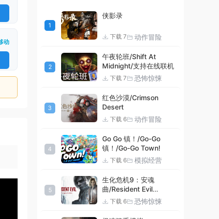
侠影录
1
动作冒险
下载 7
移动
午夜轮班/Shift At
Midnight/支持在线联机
2
恐怖惊悚
下载 7
红色沙漠/Crimson
Desert
3
动作冒险
下载 6
Go Go 镇！/Go-Go
镇！/Go-Go Town!
4
模拟经营
下载 6
生化危机9：安魂
曲/Resident Evil
5
Requiem
恐怖惊悚
下载 6