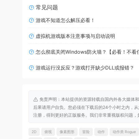
常见问题
游戏不知道怎么解压必看！
虚拟机游戏版本注意事项与启动说明
怎么彻底关闭Windows防火墙？【必看！不
掘进制胜：在六个不同的采矿点营救你的船
游戏运行没反应？游戏打开缺少DLL或报错？
失踪船员的新隧道。
打破常规的玩法：共有三大风格迥异的阵营
选择并自定义你的钻探台。
免责声明：本站提供的资源转载自国内外各大媒体和
后果请用户自负。您必须在下载后的24个小时之内，
注册，得到更好的正版服务。我们非常重视版权问题，如有侵权请
2D
俯视
像素图形
冒险
动作
动作类 Rogue