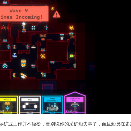
戏。在星际矿业工作并不轻松，更别说你的采矿船失事了，而且船员在史