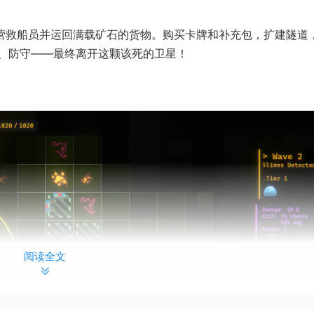
紧营救船员并运回满载矿石的货物。购买卡牌和补充包，扩建隧道
、防守——最终离开这颗该死的卫星！
阅读全文