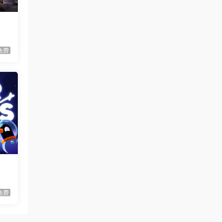
血月幸存者/Bloodmoon
能引开
首发
Survivors
虾仔游戏
2小时前
！
伐木时刻/It’s Chopping
首发
免费
Time!
虾仔游戏
2小时前
放置恶魔/Idle Inferno
首发
虾仔游戏
10小时前
不是虚拟机版本
红色沙漠/Cri…
gjgwowxz
11小时前
虚拟机版本的吗？
红色沙漠/Cri…
1****z
2天前
升级了 长期赞助
VIP
免费
1*********4
3天前
升级了 长期赞助
VIP