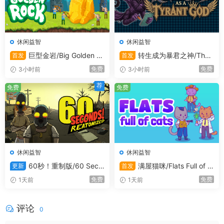
休闲益智
休闲益智
巨型金岩/Big Golden R
转生成为暴君之神/That
首发
首发
ock
Time I Got Reincarnated as a
免费
免费
3小时前
3小时前
Tyrant God
荐
免费
免费
休闲益智
休闲益智
60秒！重制版/60 Seco
满屋猫咪/Flats Full of C
更新
首发
nds! Reatomized
ats
免费
免费
1天前
1天前
评论
0