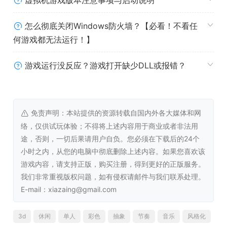
虚拟机游戏版本注意事项与启动说明
4. 音乐是游戏的关键
怎么彻底关闭Windows防火墙？【必看！不看任
5. 游戏适配键盘、鼠标操作
何游戏都无法运行！】
系统需求
游戏运行没反应？游戏打开缺少DLL或报错？
最低配置:
需要 64 位处理器和操作系统
免责声明：本站提供的资源转载自国内外各大媒体和网
操作系统 *:
Windows 7 SP1
络，仅供试玩体验；不得将上述内容用于商业或者非法用
处理器:
Intel Core i5-2400 3.1GHz / AMD
途，否则，一切后果请用户自负。您必须在下载后的24个
Radeon FX-8120 3.1GHz
小时之内，从您的电脑中彻底删除上述内容。如果您喜欢该
内存:
4 GB RAM
游戏内容，请支持正版，购买注册，得到更好的正版服务。
显卡:
NVIDIA GeForce GTX 750 Ti / AMD
我们非常重视版权问题，如有侵权请邮件与我们联系处理。
Radeon HD 6950
E-mail：xiazaing@gmail.com
DIRECTX 版本:
11
存储空间:
需要 2 GB 可用空间
附注事项:
游戏默认使用 Vulkan 渲染引擎，你
3d
休闲
单人
彩色
抽象
节奏
音乐
风格化