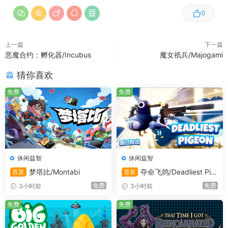
可以通过启动选项手动改为DX11。
0
推荐配置:
需要 64 位处理器和操作系统
上一篇
下一篇
操作系统:
Windows 10 64bit / Windows 11
恶魔合约：孵化器/Incubus
魔女祇兵/Majogami
64bit
猜你喜欢
处理器:
Intel Core i5-2400 3.1GHz / AMD
Radeon FX-8120 3.1GHz 或更高配置
免费
免费
内存:
8 GB RAM
显卡:
NVIDIA GTX 1060／AMD Radeon RX
480 或更高配置
DIRECTX 版本:
11
网络:
宽带互联网连接
休闲益智
休闲益智
存储空间:
需要 3 GB 可用空间
梦塔比/Montabi
夺命飞鸽/Deadliest Pig
首发
首发
附注事项:
游戏默认使用 Vulkan 渲染引擎，你
eon
免费
免费
3小时前
3小时前
可以通过启动选项手动改为DX11。
免费
免费