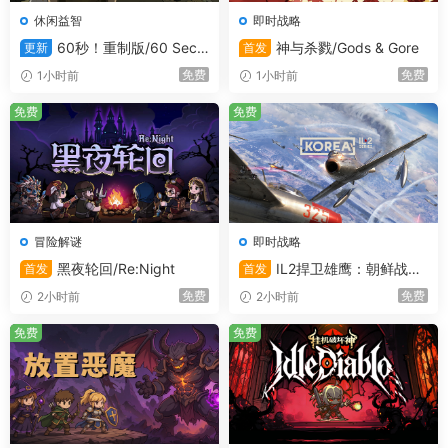
休闲益智
即时战略
60秒！重制版/60 Seco
神与杀戮/Gods & Gore
更新
首发
nds! Reatomized
免费
免费
1小时前
1小时前
免费
免费
冒险解谜
即时战略
黑夜轮回/Re:Night
IL2捍卫雄鹰：朝鲜战争/
首发
首发
Korea. IL-2 Series
免费
免费
2小时前
2小时前
免费
免费