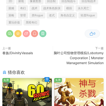
2D
俯视
像素图形
回合制
回合制战斗
回合制战术
困难
奇幻
战术
战术角色扮演
模拟
永久死亡
策略
管理
类Rogue
老式
角色自定义
轻度Rogue
重玩价值
黑暗奇幻
0
上一篇
下一篇
眷族/DivinityVassals
脑叶公司怪物管理模拟/Lobotomy
Corporation | Monster
Management Simulation
猜你喜欢
荐
免费
免费