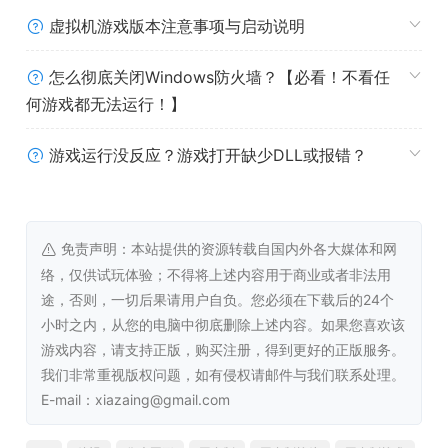
虚拟机游戏版本注意事项与启动说明
系统需求
怎么彻底关闭Windows防火墙？【必看！不看任
何游戏都无法运行！】
最低配置:
操作系统 *:
Windows XP/Vista/7/8/8.1/10
游戏运行没反应？游戏打开缺少DLL或报错？
处理器:
1 GHz
内存:
1 GB RAM
显卡:
256mb Video Memory, capable of
OpenGL 2.0+ support
免责声明：本站提供的资源转载自国内外各大媒体和网
存储空间:
需要 500 MB 可用空间
络，仅供试玩体验；不得将上述内容用于商业或者非法用
途，否则，一切后果请用户自负。您必须在下载后的24个
小时之内，从您的电脑中彻底删除上述内容。如果您喜欢该
游戏内容，请支持正版，购买注册，得到更好的正版服务。
我们非常重视版权问题，如有侵权请邮件与我们联系处理。
E-mail：xiazaing@gmail.com