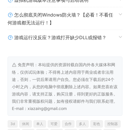
虚拟机游戏版本注意事项与启动说明
怎么彻底关闭Windows防火墙？【必看！不看任
何游戏都无法运行！】
游戏运行没反应？游戏打开缺少DLL或报错？
完成离谱的订单
免责声明：本站提供的资源转载自国内外各大媒体和网
我们的仓库配套设施齐全，能够处理来自全球各地的离谱订
络，仅供试玩体验；不得将上述内容用于商业或者非法用
单。柠檬、铁砧、炸药、还有猴子……没有送不到，只有想
途，否则，一切后果请用户自负。您必须在下载后的24个
不到！用超过二十种箱子来完成千奇百怪的独特订单，保证
小时之内，从您的电脑中彻底删除上述内容。如果您喜欢该
能让你的工作变成一场充斥着物理法则的噩梦！！
游戏内容，请支持正版，购买注册，得到更好的正版服务。
我们非常重视版权问题，如有侵权请邮件与我们联系处理。
E-mail：xiazaing@gmail.com
3d
休闲
单人
可爱
合作
多人
彩色
控制器