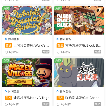
免费
免费
休闲益智
休闲益智
世间顶尖作家/World’s G
方块方块方块/Block Blo
功能特性
首发
首发
reatest Author
ck Block
免费
免费
1小时前
1小时前
支持最多四人的在线大厅合作模式，体验物理引擎所
免费
免费
引发的混乱
多种货运订单，包含各式各样疯狂又独特的箱子
管理压力，避免崩溃 – 不然朋友们可就要遭罪了！
休闲益智
休闲益智
升级仓库和叉车来更好地开展工作！合同结束后所有
迷宫村庄/Mazey Village
猫猫乱捣蛋/Cat Chaos
首发
首发
进度都会清零，所以攒钱大可不必！
免费
免费
1小时前
2小时前