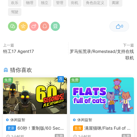
欢乐
物理
独立
管理
街机
角色自定义
阖家
驾驶
0
上一篇
下一篇
尼罗快递深知客户便利需要以员工安全为代价，因此请谨慎
特工17 Agent17
罗马拓荒录/Romestead/支持在线
处理任何易燃易爆货物。任何损失都将从您的工资中扣除！
联机
猜你喜欢
升级、升级、升级！
荐
免费
免费
虽然没有仓库改造的预算，但还是欢迎您用血汗钱来添置新
设备和升级叉车——有所投入，就能更好地、甚至可能更安
全地进行工作！
休闲益智
休闲益智
60秒！重制版/60 Seco
满屋猫咪/Flats Full of C
更新
首发
nds! Reatomized
ats
免费
免费
1小时前
1小时前