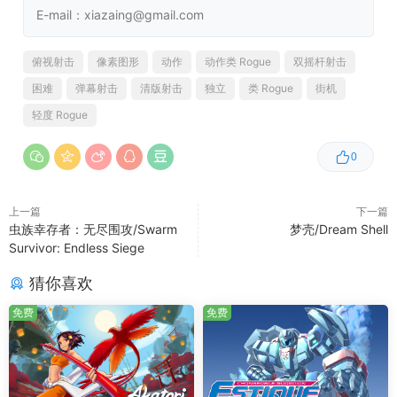
E-mail：xiazaing@gmail.com
• 优化充能时间、提升火力、延长电缆长度……
俯视射击
像素图形
动作
动作类 Rogue
双摇杆射击
• 解锁隐身能力，避开敌方侦测。
困难
弹幕射击
清版射击
独立
类 Rogue
街机
• 还有更多精彩玩法等你探索！
轻度 Rogue
0
上一篇
下一篇
虫族幸存者：无尽围攻/Swarm
梦壳/Dream Shell
Survivor: Endless Siege
猜你喜欢
免费
免费