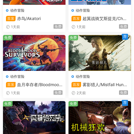
动作冒险
动作冒险
赤鸟/Akatori
超翼战骑艾斯提克/Chan
首发
首发
geable Guardian ESTIQUE
免费
免费
1天前
1天前
荐
免费
免费
动作冒险
动作冒险
血月幸存者/Bloodmoon
雾影猎人/Mistfall Hunte
首发
首发
Survivors
r/支持在线联机
免费
免费
1天前
2天前
荐
免费
免费