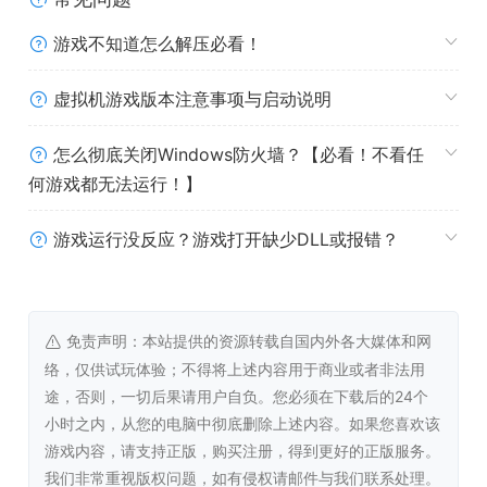
控制裂隙、躲避敌弹、驾驶飞船穿过狭窄通道——这些应该
不是问题，但以防万一…
游戏不知道怎么解压必看！
• 你的飞船搭载了未来科技的慢动作系统，几乎随时可以启
虚拟机游戏版本注意事项与启动说明
用！
怎么彻底关闭Windows防火墙？【必看！不看任
• 而且该系统可以通过收集敌人死亡后掉落的能量自动充
何游戏都无法运行！】
能！
游戏运行没反应？游戏打开缺少DLL或报错？
免责声明：本站提供的资源转载自国内外各大媒体和网
络，仅供试玩体验；不得将上述内容用于商业或者非法用
• 拾取电池，解锁超过250种子弹组合加成！
途，否则，一切后果请用户自负。您必须在下载后的24个
• 摧毁敌人获得芯片，实现临时升级！
小时之内，从您的电脑中彻底删除上述内容。如果您喜欢该
游戏内容，请支持正版，购买注册，得到更好的正版服务。
• 从40多种飞船升级中选择强化方案。
我们非常重视版权问题，如有侵权请邮件与我们联系处理。