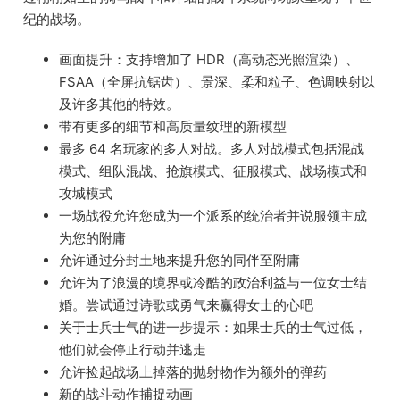
纪的战场。
画面提升：支持增加了 HDR（高动态光照渲染）、
FSAA（全屏抗锯齿）、景深、柔和粒子、色调映射以
及许多其他的特效。
带有更多的细节和高质量纹理的新模型
最多 64 名玩家的多人对战。多人对战模式包括混战
模式、组队混战、抢旗模式、征服模式、战场模式和
攻城模式
一场战役允许您成为一个派系的统治者并说服领主成
为您的附庸
允许通过分封土地来提升您的同伴至附庸
允许为了浪漫的境界或冷酷的政治利益与一位女士结
婚。尝试通过诗歌或勇气来赢得女士的心吧
关于士兵士气的进一步提示：如果士兵的士气过低，
他们就会停止行动并逃走
允许捡起战场上掉落的抛射物作为额外的弹药
新的战斗动作捕捉动画