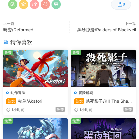
0
上一篇
下一篇
畸变/Deformed
黑纱掠袭/Raiders of Blackveil
猜你喜欢
免费
免费
动作冒险
冒险解谜
赤鸟/Akatori
杀死影子/Kill The Shad
首发
首发
ow
免费
免费
1小时前
1小时前
免费
免费