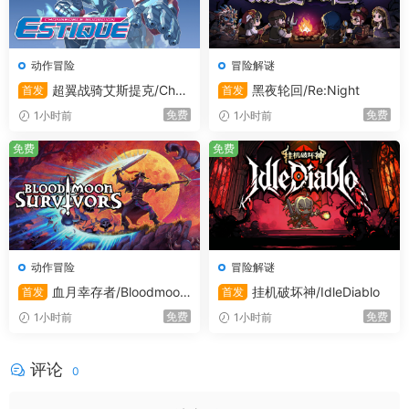
动作冒险
冒险解谜
超翼战骑艾斯提克/Chan
黑夜轮回/Re:Night
首发
首发
geable Guardian ESTIQUE
免费
免费
1小时前
1小时前
免费
免费
动作冒险
冒险解谜
血月幸存者/Bloodmoon
挂机破坏神/IdleDiablo
首发
首发
Survivors
免费
免费
1小时前
1小时前
评论
0