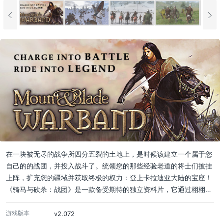
在一块被无尽的战争所四分五裂的土地上，是时候该建立一个属于您
自己的的战团，并投入战斗了。统领您的那些经验老道的将士们披挂
上阵，扩充您的疆域并获取终极的权力：登上卡拉迪亚大陆的宝座！
《骑马与砍杀：战团》是一款备受期待的独立资料片，它通过栩栩如
生的骑马战斗和详细的战斗系统向玩家重现了中世纪的战场。画面提
升：支持增加了 HDR（高动态光照渲染）、FSAA（全屏抗锯齿）、
游戏版本
v2.072