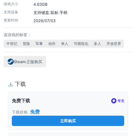
景深、柔和粒子、色调映射以及许多其他的特效。带有更多的细节和
游戏大小
4.63GB
高质量纹理的新模型最多 64 名玩家的多人对战。
支持设备
支持键盘.鼠标.手柄
更新时间
2026/07/03
该游戏的标签：
中世纪
冒险
军事
动作
单人
可模组化
多人
开放世界
Steam 正版购买
下载
免费下载
夸克
免费
下载价格
立即购买