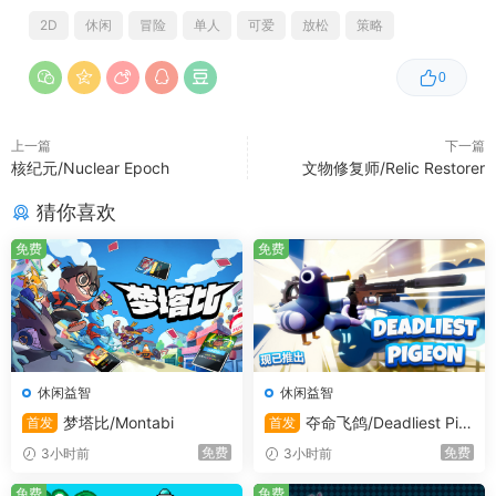
2D
休闲
冒险
单人
可爱
放松
策略
0
上一篇
下一篇
核纪元/Nuclear Epoch
文物修复师/Relic Restorer
猜你喜欢
免费
免费
休闲益智
休闲益智
梦塔比/Montabi
夺命飞鸽/Deadliest Pig
首发
首发
eon
免费
免费
3小时前
3小时前
免费
免费