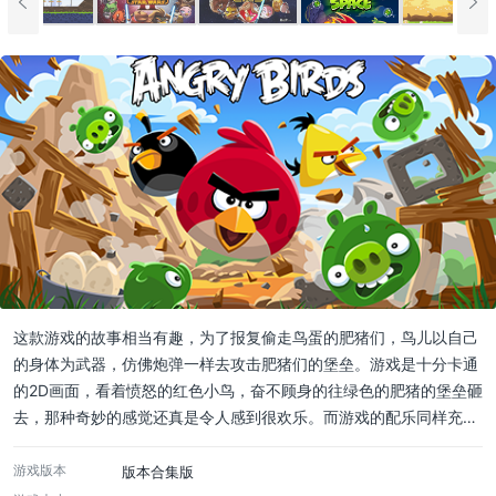
这款游戏的故事相当有趣，为了报复偷走鸟蛋的肥猪们，鸟儿以自己
的身体为武器，仿佛炮弹一样去攻击肥猪们的堡垒。游戏是十分卡通
的2D画面，看着愤怒的红色小鸟，奋不顾身的往绿色的肥猪的堡垒砸
去，那种奇妙的感觉还真是令人感到很欢乐。而游戏的配乐同样充满
了欢乐的感觉，轻松的节奏，欢快的风格。不过在进行游戏的时候却
没有这样的音乐，有点可惜。但是将鸟儿们弹射出去时，鸟儿的叫声
游戏版本
版本合集版