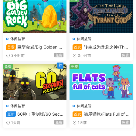
休闲益智
休闲益智
巨型金岩/Big Golden R
转生成为暴君之神/That
首发
首发
ock
Time I Got Reincarnated as a
免费
免费
3小时前
3小时前
Tyrant God
荐
免费
免费
休闲益智
休闲益智
60秒！重制版/60 Seco
满屋猫咪/Flats Full of C
更新
首发
nds! Reatomized
ats
免费
免费
1天前
1天前