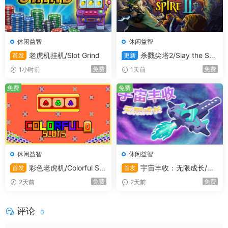
休闲益智
休闲益智
老虎机挂机/Slot Grind
杀戮尖塔2/Slay the Spir
首发
更新
e 2
免费
免费
1小时前
1天前
免费
免费
休闲益智
休闲益智
彩色老虎机/Colorful Slo
宇宙丰收：无限成长/Uni
首发
首发
ts
versal Harvest: Incremental
免费
免费
2天前
2天前
评论
0