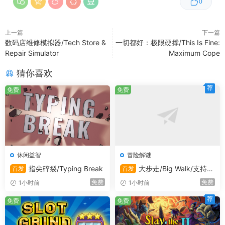
0
上一篇
下一篇
数码店维修模拟器/Tech Store &
一切都好：极限硬撑/This Is Fine:
Repair Simulator
Maximum Cope
猜你喜欢
荐
免费
免费
休闲益智
冒险解谜
指尖碎裂/Typing Break
大步走/Big Walk/支持在
首发
首发
线联机
免费
免费
1小时前
1小时前
荐
免费
免费