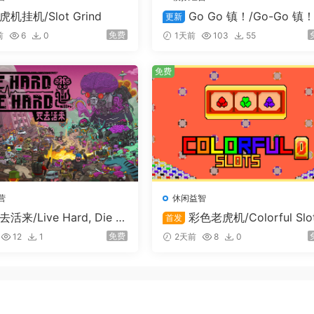
虎机挂机/Slot Grind
Go Go 镇！/Go-Go 镇！
更新
o-Go Town!
免费
前
6
0
1天前
103
55
免费
营
休闲益智
去活来/Live Hard, Die H
彩色老虎机/Colorful Slo
首发
免费
12
1
2天前
8
0