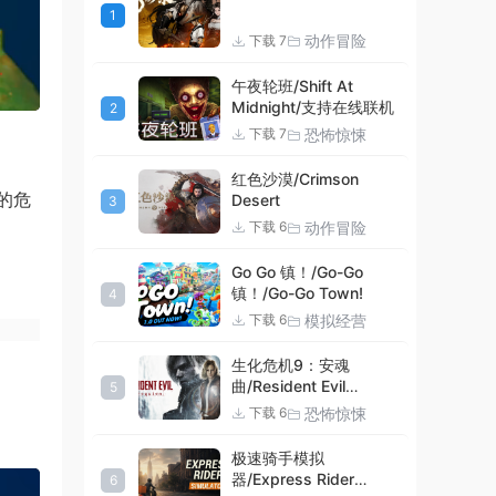
1
动作冒险
下载 7
午夜轮班/Shift At
Midnight/支持在线联机
2
恐怖惊悚
下载 7
红色沙漠/Crimson
的危
Desert
3
动作冒险
下载 6
Go Go 镇！/Go-Go
镇！/Go-Go Town!
4
模拟经营
下载 6
生化危机9：安魂
曲/Resident Evil
5
Requiem
恐怖惊悚
下载 6
极速骑手模拟
器/Express Rider
6