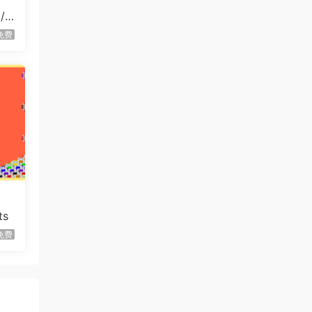
/G
杀戮尖塔2/Slay the Spire 2
更新
免费
虾仔游戏
1天前
永恒与星辰与日常/Our Brief
首发
Eternity
虾仔游戏
1天前
死去活来/Live Hard, Die
首发
Hard
1****z
1天前
升级了 长期赞助
VIP
虾仔游戏
2天前
ts
克罗姆莱赫/Kromlech
首发
免费
虾仔游戏
2天前
开心小汉堡教派/Happy’s
首发
Humble Burger Cult