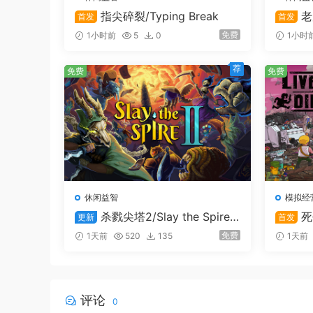
指尖碎裂/Typing Break
老
首发
首发
免费
1小时前
5
0
1小时
荐
免费
免费
休闲益智
模拟经
杀戮尖塔2/Slay the Spire
死
更新
首发
2
ard
免费
1天前
520
135
1天前
评论
0