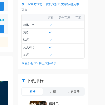
以下为官方信息，联机支持以文章标题为准
语言
界面
完全音频
字幕
移动
✓
简体中文
✓
英语
✓
法语
✓
意大利语
✓
德语
查看所有 13 种已支持语言
下载排行
周榜
月榜
历史最热
侠影录