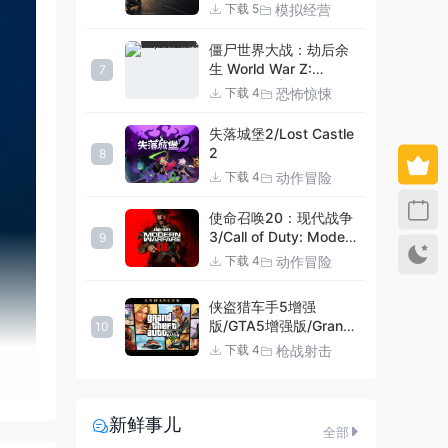
Simulator
模拟经营
下载 5
僵尸世界大战：劫后余
生 World War Z:
7
Aftermath |官方中文
恐怖惊悚
下载 4
09.27.24 v20240924
集成DLCs 赠多项修改器
失落城堡2/Lost Castle
+赠999等级.荣誉技能.
2
8
紫色荣誉头框.荣誉枪械
动作冒险
下载 4
技能.解锁存档 解压即玩
使命召唤20：现代战争
3/Call of Duty: Modern
9
Warfare III
动作冒险
下载 4
侠盗猎车手5增强
版/GTA5增强版/Grand
10
Theft Auto V
枪战射击
下载 4
Enhanced
新鲜事儿
全部