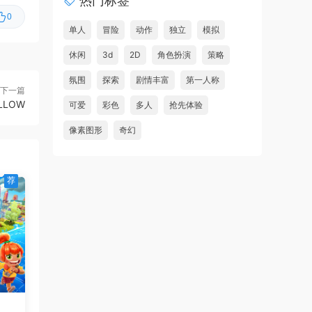
热门标签
地狱仆从2/HellSlave II:
首发
0
Judgment of the Archon
单人
冒险
动作
独立
模拟
休闲
虾仔游戏
3d
2D
角色扮演
策略
1小时前
老虎机挂机/Slot Grind
首发
氛围
探索
剧情丰富
第一人称
下一篇
虾仔游戏
11小时前
LLOW
可爱
彩色
多人
抢先体验
红色沙漠/Crimson Desert
首发
像素图形
奇幻
虾仔游戏
11小时前
阿凡达：潘多拉边境/Avatar:
首发
Frontiers of Pandora
荐
虾仔游戏
1天前
孤岛笔记/Island Notes
更新
虾仔游戏
1天前
Go Go 镇！/Go-Go 镇！/Go-
更新
Go Town!
虾仔游戏
1天前