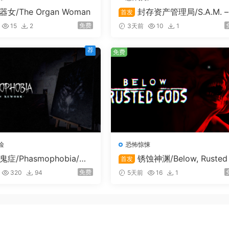
器女/The Organ Woman
封存资产管理局/S.A.M. – 
首发
asis Asset Management
免费
15
2
3天前
10
1
荐
免费
险
恐怖惊悚
鬼症/Phasmophobia/支
锈蚀神渊/Below, Rusted
首发
联机
ods
免费
320
94
5天前
16
1