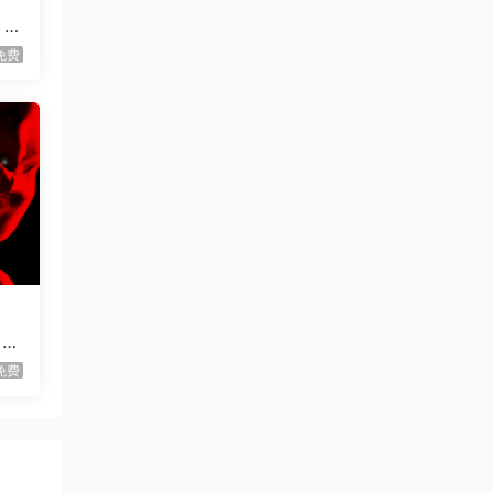
St
杀戮尖塔2/Slay the Spire 2
更新
免费
虾仔游戏
1天前
永恒与星辰与日常/Our Brief
首发
Eternity
虾仔游戏
1天前
死去活来/Live Hard, Die
首发
Hard
1****z
1天前
升级了 长期赞助
VIP
虾仔游戏
2天前
 G
克罗姆莱赫/Kromlech
首发
免费
虾仔游戏
2天前
开心小汉堡教派/Happy’s
首发
Humble Burger Cult