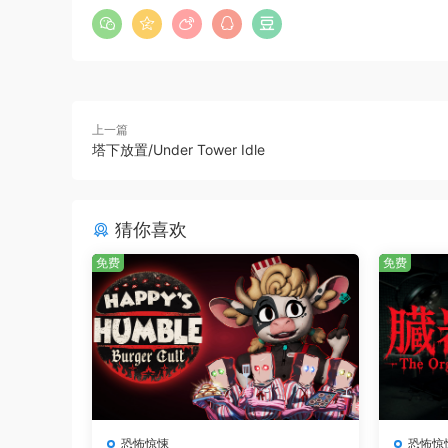
上一篇
塔下放置/Under Tower Idle
诡异环境与谜题
猜你喜欢
游戏中充满了令人不安的环境，角落里潜藏着毛骨
免费
免费
战。你需要运用智慧和勇气，逃离这些恐怖的威胁
怖和痛苦。
恐怖惊悚
恐怖惊