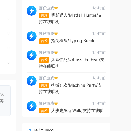
虾仔游戏
1小时前
雾影猎人/Mistfall Hunter/支
首发
外在
持在线联机
实怪
虾仔游戏
1小时前
指尖碎裂/Typing Break
首发
虾仔游戏
1小时前
风暴怕死队/Pass the Fear/支
首发
持在线联机
虾仔游戏
1小时前
机械狂欢/Machine Party/支
首发
持在线联机
一切
买
虾仔游戏
1小时前
大步走/Big Walk/支持在线联
首发
机
虾仔游戏
1小时前