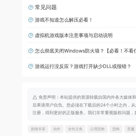
常见问题
游戏不知道怎么解压必看！
在游戏中，你将跟随安妮的步伐，深入她的内心世
的威胁。探索她的记忆，解开她与母亲复杂关系的
虚拟机游戏版本注意事项与启动说明
物的世界中，你将与她一起经历恐怖的冒险。
怎么彻底关闭Windows防火墙？【必看！不
游戏运行没反应？游戏打开缺少DLL或报错？
免责声明：本站提供的资源转载自国内外各大媒体和
后果请用户自负。您必须在下载后的24个小时之内，
注册，得到更好的正版服务。我们非常重视版权问题，如有侵权请
剧情丰富
动作
女性主角
心理恐怖
恐怖
恶魔