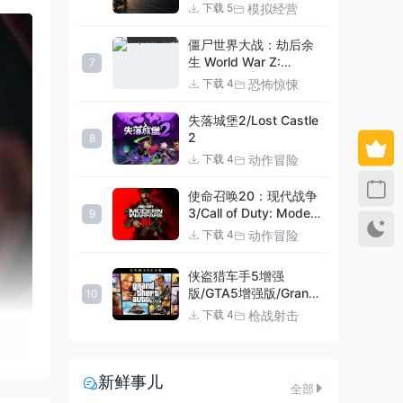
Simulator
模拟经营
下载 5
僵尸世界大战：劫后余
生 World War Z:
7
Aftermath |官方中文
恐怖惊悚
下载 4
09.27.24 v20240924
集成DLCs 赠多项修改器
失落城堡2/Lost Castle
+赠999等级.荣誉技能.
2
8
紫色荣誉头框.荣誉枪械
动作冒险
下载 4
技能.解锁存档 解压即玩
使命召唤20：现代战争
3/Call of Duty: Modern
9
Warfare III
动作冒险
下载 4
侠盗猎车手5增强
版/GTA5增强版/Grand
10
Theft Auto V
枪战射击
下载 4
Enhanced
新鲜事儿
全部