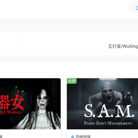
五行策/WuXing
悚然的怪物。从阴暗的走廊到神秘的房间，每一个场景都让人心
免费
。通过解谜和探索，你将逐步揭开故事的真相，感受安妮所经历
悚
恐怖惊悚