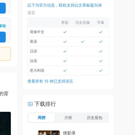
以下为官方信息，联机支持以文章标题为准
语言
界面
完全音频
字幕
移动
✓
✓
简体中文
✓
✓
✓
英语
✓
✓
日语
✓
✓
法语
✓
✓
意大利语
查看所有 15 种已支持语言
的背
下载排行
周榜
月榜
历史最热
侠影录