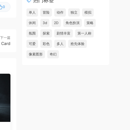
热门标签
地狱仆从2/HellSlave II:
首发
0
Judgment of the Archon
单人
冒险
动作
独立
模拟
休闲
虾仔游戏
3d
2D
角色扮演
策略
1小时前
老虎机挂机/Slot Grind
首发
氛围
探索
剧情丰富
第一人称
下一篇
虾仔游戏
11小时前
 Card
可爱
彩色
多人
抢先体验
红色沙漠/Crimson Desert
首发
像素图形
奇幻
虾仔游戏
11小时前
阿凡达：潘多拉边境/Avatar:
首发
惊胆
Frontiers of Pandora
的恐
虾仔游戏
1天前
孤岛笔记/Island Notes
更新
虾仔游戏
1天前
Go Go 镇！/Go-Go 镇！/Go-
更新
Go Town!
虾仔游戏
1天前