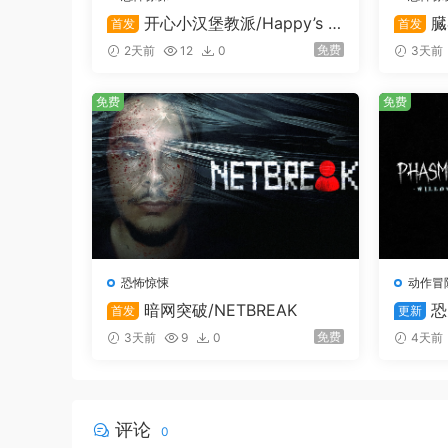
开心小汉堡教派/Happy’s H
臓
首发
首发
umble Burger Cult
免费
2天前
12
0
3天前
免费
免费
恐怖惊悚
动作冒
暗网突破/NETBREAK
恐
首发
更新
持在线
免费
3天前
9
0
4天前
深入心灵的恐怖世界
评论
0