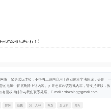
界。她被过去的创伤和内心的恶魔困扰，必须面对内心的恐惧和
谜团，重温她被同龄人欺凌的痛苦经历。在这个充满象征性超现
看任何游戏都无法运行！】
网络，仅供试玩体验；不得将上述内容用于商业或者非法用途，否则，
从您的电脑中彻底删除上述内容。如果您喜欢该游戏内容，请支持正版，购
邮件与我们联系处理。E-mail：xiazaing@gmail.com
惊悚
氛围
第一人称
调查
超现实
黑暗