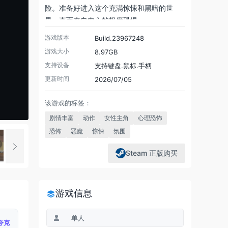
险。准备好进入这个充满惊悚和黑暗的世
界，直面来自内心的极度恐惧。
游戏版本
Build.23967248
游戏大小
8.97GB
支持设备
支持键盘.鼠标.手柄
更新时间
2026/07/05
该游戏的标签：
剧情丰富
动作
女性主角
心理恐怖
恐怖
恶魔
惊悚
氛围
Steam 正版购买
游戏信息
单人
夸克