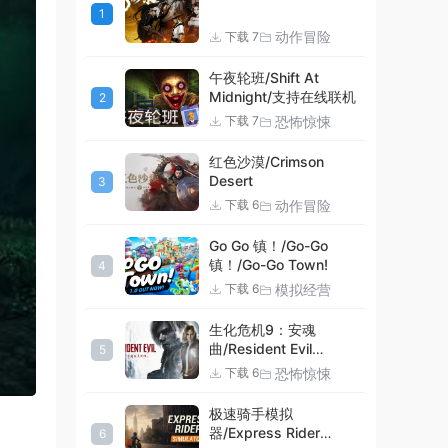
1
动作冒险
下载 7
午夜轮班/Shift At
Midnight/支持在线联机
2
恐怖惊悚
下载 7
红色沙漠/Crimson
Desert
3
动作冒险
下载 6
Go Go 镇！/Go-Go
镇！/Go-Go Town!
4
模拟经营
下载 6
生化危机9：安魂
曲/Resident Evil
5
Requiem
恐怖惊悚
下载 6
极速骑手模拟
器/Express Rider
6