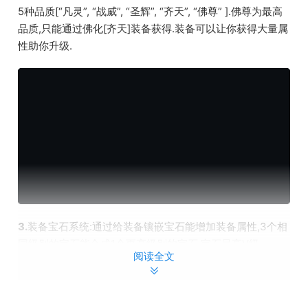
5种品质[“凡灵”, “战威”, “圣辉”, “齐天”, “佛尊” ].佛尊为最高
品质,只能通过佛化[齐天]装备获得.装备可以让你获得大量属
性助你升级.
3.
装备宝石系统:通过给装备镶嵌宝石能增加装备属性,3个相
同级别的宝石能合成1个更高级别的宝石,宝石最高V级.
阅读全文