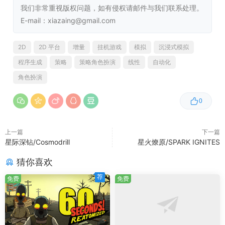
我们非常重视版权问题，如有侵权请邮件与我们联系处理。
E-mail：xiazaing@gmail.com
2D
2D 平台
增量
挂机游戏
模拟
沉浸式模拟
5.
角色加点系统:角色获得妖魄之血后,可以增加不同的属性
程序生成
策略
策略角色扮演
线性
自动化
[“力量”,”智力”,”敏捷”,”幸运”,”体魄”],每种属性能强化角色本
角色扮演
身的强度.
0
PS:本作为我们首次开发的放置挂机游
戏,数值,机制可能会有瑕疵,但我们会不
上一篇
下一篇
断完善,修正内容让这款游戏成为优秀
星际深钻/Cosmodrill
星火燎原/SPARK IGNITES
的放置游戏.欢迎大家与我们联系交流.
猜你喜欢
荐
免费
免费