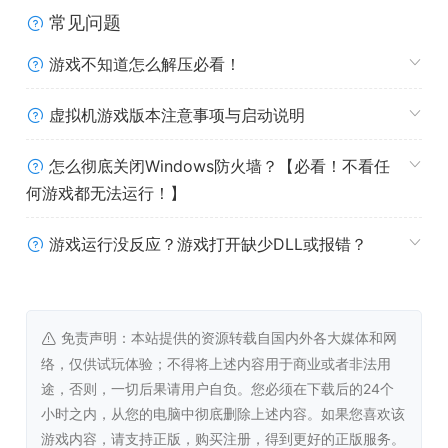
常见问题
游戏不知道怎么解压必看！
虚拟机游戏版本注意事项与启动说明
怎么彻底关闭Windows防火墙？【必看！不看任
何游戏都无法运行！】
4.
角色技能系统:角色可以学习主动技能和被动技能,主动技
能分为[物理]和[法术]两种类型.技能等级有两种,一种是强化
游戏运行没反应？游戏打开缺少DLL或报错？
等级,需要技能碎片升级.一种是技能等级,需要灵魂升级,能增
强技能属性.
免责声明：本站提供的资源转载自国内外各大媒体和网
络，仅供试玩体验；不得将上述内容用于商业或者非法用
途，否则，一切后果请用户自负。您必须在下载后的24个
小时之内，从您的电脑中彻底删除上述内容。如果您喜欢该
游戏内容，请支持正版，购买注册，得到更好的正版服务。