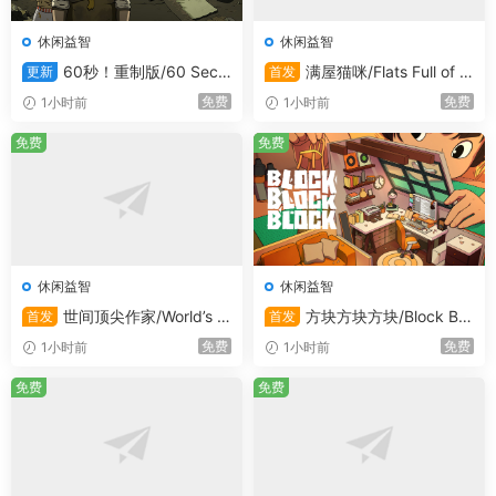
休闲益智
休闲益智
60秒！重制版/60 Seco
满屋猫咪/Flats Full of C
更新
首发
nds! Reatomized
ats
免费
免费
1小时前
1小时前
免费
免费
休闲益智
休闲益智
世间顶尖作家/World’s G
方块方块方块/Block Blo
首发
首发
reatest Author
ck Block
免费
免费
1小时前
1小时前
免费
免费