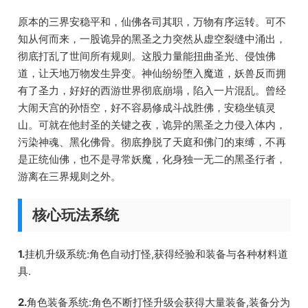
原本的三界安稳平和，仙佛各司其职，万物有序运转。可不
知从何而来，一股诡异的黑圣之力突然从虚空裂缝中涌出，
彻底打乱了世间所有规则。这股力量能扭曲圣光、侵蚀佛
道，让天地万物发生异变。神仙纷纷堕入魔道，妖兽反而拥
有了圣力，好好的西游世界彻底崩塌，陷入一片混乱。曾经
大闹天宫的孙悟空，好不容易修成斗战胜佛，安稳坐镇灵
山。可就在他封圣的关键之夜，诡异的黑圣之力侵入体内，
污染神魂、黑化佛骨。彻底挣脱了天庭和佛门的束缚，不再
是正统仙佛，也不是寻常妖魔，化身独一无二的黑圣行者，
游离在三界规则之外。
核心玩法系统
1.
挂机升级系统:角色自动打怪,获得经验和装备与各种材料道
具.
2.
角色装备系统:角色不断打怪升级会获得大量装备,装备分为