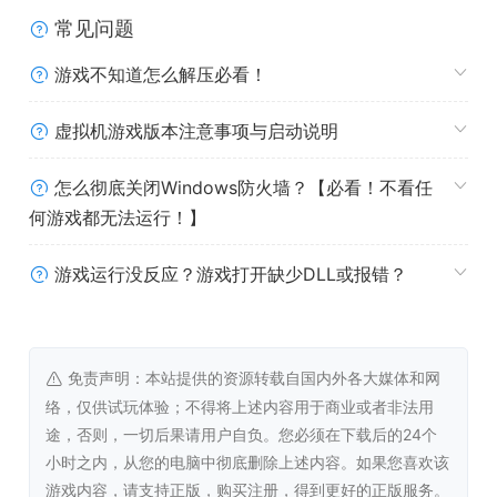
系统需求
常见问题
游戏不知道怎么解压必看！
最低配置:
操作系统 *:
Windows 7 64-bit
虚拟机游戏版本注意事项与启动说明
处理器:
2 GHz Dual Core (Core 2 Duo 2.4
GHz or Althon X2 2.7 GHz)
怎么彻底关闭Windows防火墙？【必看！不看任
内存:
2 GB RAM
何游戏都无法运行！】
显卡:
Graphics card (AMD): DirectX 10.1
compatible with 512 MB RAM (ATI Radeon
游戏运行没反应？游戏打开缺少DLL或报错？
3000, 4000, 5000 or 6000 series, with ATI
Radeon 3870 or higher performance)
Graphics card (NVIDIA): DirectX 10.0
compatible with 512 MB RAM (NVIDIA
免责声明：本站提供的资源转载自国内外各大媒体和网
GeForce 8, 9, 200, 300, 400 or 500 series
络，仅供试玩体验；不得将上述内容用于商业或者非法用
with NVIDIA GeForce 8800 GT or higher
途，否则，一切后果请用户自负。您必须在下载后的24个
performance)
小时之内，从您的电脑中彻底删除上述内容。如果您喜欢该
DirectX 版本:
10
游戏内容，请支持正版，购买注册，得到更好的正版服务。