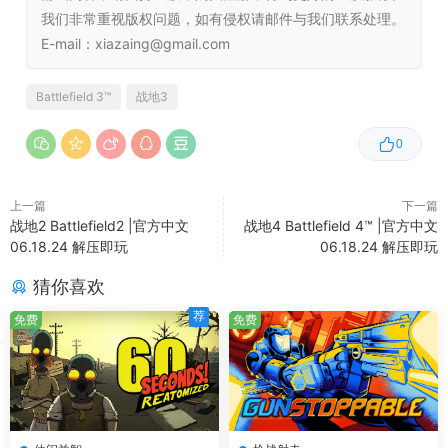
存储空间:
需要 20 GB 可用空间
我们非常重视版权问题，如有侵权请邮件与我们联系处理。
声卡:
DirectX Compatible
E-mail：xiazaing@gmail.com
推荐配置:
Battlefield 3™
战地3
操作系统 *:
Windows 7 64-bit
处理器:
Quad-core CPU
0
内存:
4 GB RAM
显卡:
Graphics Card: DirectX 11 compatible
with 1024 MB RAM (NVIDIA GeForce GTX
上一篇
下一篇
战地2 Battlefield2 |官方中文
战地4 Battlefield 4™ |官方中文
560 or ATI Radeon 6950)
06.18.24 解压即玩
06.18.24 解压即玩
DirectX 版本:
11
存储空间:
需要 20 GB 可用空间
猜你喜欢
声卡:
DirectX Compatible
荐
免费
免费
*
2024 年 1 月 1 日（PT）起，Steam 客户端将仅支持
Windows 10 及更新版本。