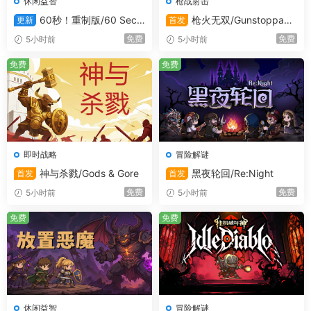
休闲益智
枪战射击
60秒！重制版/60 Seco
枪火无双/Gunstoppabl
更新
首发
nds! Reatomized
e
免费
免费
5小时前
5小时前
免费
免费
即时战略
冒险解谜
神与杀戮/Gods & Gore
黑夜轮回/Re:Night
首发
首发
免费
免费
5小时前
5小时前
免费
免费
休闲益智
冒险解谜