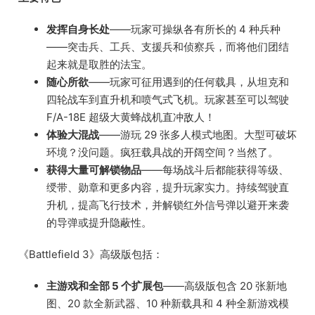
发挥自身长处
——玩家可操纵各有所长的 4 种兵种
——突击兵、工兵、支援兵和侦察兵，而将他们团结
起来就是取胜的法宝。
随心所欲
——玩家可征用遇到的任何载具，从坦克和
四轮战车到直升机和喷气式飞机。玩家甚至可以驾驶
F/A-18E 超级大黄蜂战机直冲敌人！
体验大混战
——游玩 29 张多人模式地图。大型可破坏
环境？没问题。疯狂载具战的开阔空间？当然了。
获得大量可解锁物品
——每场战斗后都能获得等级、
绶带、勋章和更多内容，提升玩家实力。持续驾驶直
升机，提高飞行技术，并解锁红外信号弹以避开来袭
的导弹或提升隐蔽性。
《Battlefield 3》高级版包括：
主游戏和全部 5 个扩展包
——高级版包含 20 张新地
图、20 款全新武器、10 种新载具和 4 种全新游戏模