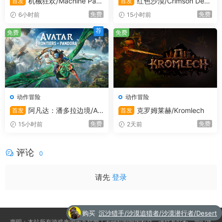
机械狂欢/Machine Part
红色沙漠/Crimson Dese
首发
首发
y/支持在线联机
rt
免费
免费
6小时前
15小时前
荐
免费
免费
动作冒险
动作冒险
阿凡达：潘多拉边境/Av
克罗姆莱赫/Kromlech
首发
首发
atar: Frontiers of Pandora
免费
免费
15小时前
2天前
评论
0
请先
登录
购买
沉沙猎手/沙漠追猎者/沙漠潜行者/Desert
声明：本站所有游戏来源于互联网！若侵犯到您的权益，请联系站长，我们将