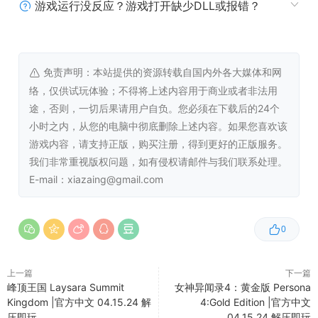
游戏运行没反应？游戏打开缺少DLL或报错？
Windows
macOS
最低配置:
需要 64 位处理器和操作系统
免责声明：本站提供的资源转载自国内外各大媒体和网
操作系统 *:
Windows 8.1 64-bit or Windows
络，仅供试玩体验；不得将上述内容用于商业或者非法用
10 64-bit
途，否则，一切后果请用户自负。您必须在下载后的24个
处理器:
1st generation i3 from Intel Or AMD
小时之内，从您的电脑中彻底删除上述内容。如果您喜欢该
equivalent
游戏内容，请支持正版，购买注册，得到更好的正版服务。
内存:
4 GB RAM
我们非常重视版权问题，如有侵权请邮件与我们联系处理。
显卡:
Nvidia Geforce GT 430 or AMD
E-mail：xiazaing@gmail.com
equivalent (AMD HD 4000 series)
DirectX 版本:
11
存储空间:
需要 3 GB 可用空间
0
推荐配置:
上一篇
下一篇
需要 64 位处理器和操作系统
峰顶王国 Laysara Summit
女神异闻录4：黄金版 Persona
操作系统 *:
Windows 8.1 64-bit or Windows
Kingdom |官方中文 04.15.24 解
4:Gold Edition |官方中文
10 64-bit
压即玩
04.15.24 解压即玩