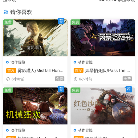
处理器:
1st generation i5 or AMD equivalent
猜你喜欢
内存:
8 GB RAM
荐
显卡:
Nvidia Geforce GTX 600 series or AMD
免费
免费
equivalent
DirectX 版本:
11
存储空间:
需要 3 GB 可用空间
*
战锤40K：枪声、鲜血和铁拳 Warhammer 40000
动作冒险
动作冒险
Shootas Blood and Teef Steam离线版本 单机版本 免费下
雾影猎人/Mistfall Hunte
风暴怕死队/Pass the Fe
首发
首发
载
r/支持在线联机
ar/支持在线联机
免费
免费
6小时前
6小时前
荐
荐
免费
免费
动作冒险
动作冒险