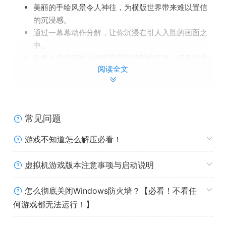
美丽的手绘风景令人神往，为横版世界带来难以置信
的沉浸感。
通过一幕幕动作分解，让你沉浸在引人入胜的画面之
中。
在单人模式下踏上路提斯普里莫斯的征途，或者组成
阅读全文
最多 4 位玩家的队伍，尽情享受游戏乐趣！多人游戏
既可联机游玩，也可在本地游戏中合作。
在波澜壮阔的史诗战斗中与你的对手决一死战，看看
谁才是战区中最坏的兽人！在线和本地玩家对战模式
常见问题
最多可允许四位玩家在竞技场中进行角逐。
在 Deon van Heerden 创作的美妙重金属配乐下，连
游戏不知道怎么解压必看！
你的袜子都会被震掉！
爆炸？那必须有啊。俺寻思得多整点儿爆炸！
虚拟机游戏版本注意事项与启动说明
怎么彻底关闭Windows防火墙？【必看！不看任
何游戏都无法运行！】
系统需求