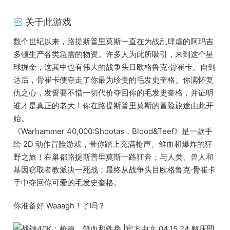
关于此游戏
数个世纪以来，路提斯普里莫斯一直在为战乱肆虐的阿玛吉
多顿生产各类急需的物资。许多人为此所吸引，来到这个星
球掘金，这其中也有伟大的战争头目欧格鲁克·骨崔卡。自到
达后，骨崔卡便夺走了你最为珍贵的毛发史奎格。你满怀复
仇之心，发誓要不惜一切代价夺回你的毛发史奎格，并证明
谁才是真正的老大！你在路提斯普里莫斯的冒险旅途由此开
始。
《Warhammer 40,000:Shootas，Blood&Teef》是一款手
绘 2D 动作冒险游戏，带你踏上充满枪声、鲜血和爆炸的狂
野之旅！在巢都路提斯普里莫斯一路狂奔；与人类、兽人和
基因窃取者教派决一死战；最终从战争头目欧格鲁克·骨崔卡
手中夺回你可爱的毛发史奎格。
你准备好 Waaagh！了吗？