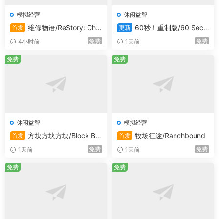
模拟经营
休闲益智
推荐配置：
维修物语/ReStory: Chill
60秒！重制版/60 Seco
首发
更新
Electronics Repairs
nds! Reatomized
免费
免费
4小时前
1天前
需要 64 位处理器和操作系统
操作系统 *:
Windows 10/7
免费
免费
处理器：
3 Ghz英特尔奔腾酷睿i5或同等产品
内存：
6 GB内存
显卡：
4 GB DirectX 11 GPU:GeForce GTX 1060/镭
龙R9 390或同等产品
DirectX版本：
11
休闲益智
模拟经营
存储空间：
需要4 GB可用空间
方块方块方块/Block Blo
牧场征途/Ranchbound
首发
首发
ck Block
免费
免费
1天前
1天前
免费
免费