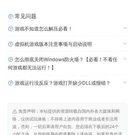
支持单打和双打比赛。
包含青少年和职业巡回赛。
常见问题
6个难度级别，每个级别又分为10个子级别。
拥有完全排名系统。
游戏不知道怎么解压必看！
提供3D男女玩家，且完全可定制。
支持单人、3人和双人游戏模式。
虚拟机游戏版本注意事项与启动说明
具备分画面银幕功能。
支持网络联机，包括局域网和网络游戏。
怎么彻底关闭Windows防火墙？【必看！不看任
每盘可设置1至6局，每局可选择1、3或5局最佳。
何游戏都无法运行！】
有7种相机模式。
具备移动太阳和夜晚时段的设定。
游戏运行没反应？游戏打开缺少DLL或报错？
这个游戏非常适合改装。
警告:
免责声明：本站提供的资源转载自国内外各大媒体和网
络，仅供试玩体验；不得将上述内容用于商业或者非法用
你可以在1台电脑上与4名人类玩家玩双打，或者通过局域网
途，否则，一切后果请用户自负。您必须在下载后的24个
或互联网在2台电脑上与每台电脑2名玩家玩双打，但不能在
小时之内，从您的电脑中彻底删除上述内容。如果您喜欢该
4台电脑上玩。