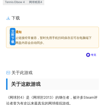
Tennis Elbow 4
网球精英4
下载
免
下
立
重要通知
费
载
即
为防止链接经常被吞，暂时先用手机扫码保存后可在电脑端下
下
价
载
载，网盘内容会自动同步。
格
夸克
关于此游戏
关于这款游戏
《网球肘4》是《网球肘2013》的继任者，被许多Steam评
论者誉为有史以来最真实的网球模拟游戏。