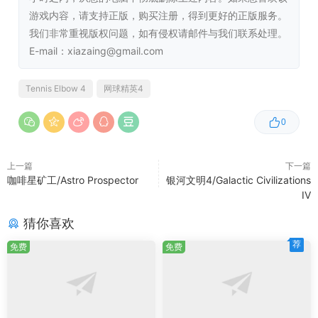
游戏内容，请支持正版，购买注册，得到更好的正版服务。
我们非常重视版权问题，如有侵权请邮件与我们联系处理。
系统需求
E-mail：xiazaing@gmail.com
最低配置：
Tennis Elbow 4
网球精英4
0
需要 64 位处理器和操作系统
操作系统 *:
Windows 10/8/7/Vista
处理器：
1.5 Ghz英特尔奔腾酷睿i3或同等产品
上一篇
下一篇
内存：
4 GB内存
咖啡星矿工/Astro Prospector
银河文明4/Galactic Civilizations
IV
显卡：
GB DirectX 11 GPU或IGP: GeForce GTX 280
/英特尔UHD显卡620 /镭龙高清5750或同等产品
猜你喜欢
DirectX版本：
11
荐
免费
免费
存储空间：
需要4 GB可用空间
附注事项：
不支持低范围IGPs游戏运行在英特尔
HD5000上，但即使在最低设置下，帧率也在40-50
fps左右。