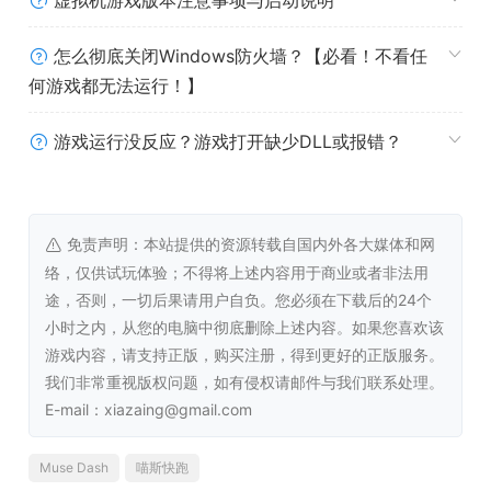
虚拟机游戏版本注意事项与启动说明
怎么彻底关闭Windows防火墙？【必看！不看任
(๑•ㅂ•́)و✧
何游戏都无法运行！】
官方微博：@MuseDash_喵斯快跑
B 站：@MuseDash_喵斯快跑
游戏运行没反应？游戏打开缺少DLL或报错？
成人内容描述
免责声明：本站提供的资源转载自国内外各大媒体和网
开发者对内容描述如下：
络，仅供试玩体验；不得将上述内容用于商业或者非法用
途，否则，一切后果请用户自负。您必须在下载后的24个
带有成人元素的画面。玩家可以解锁角色皮肤，部分穿着暴
小时之内，从您的电脑中彻底删除上述内容。如果您喜欢该
露或有带有暗示性的动作和语音。
游戏内容，请支持正版，购买注册，得到更好的正版服务。
我们非常重视版权问题，如有侵权请邮件与我们联系处理。
系统需求
E-mail：xiazaing@gmail.com
Windows
Muse Dash
喵斯快跑
最低配置: