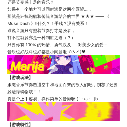
还是节奏感十足的音乐？
如果有一个地方可以同时满足这两个愿望……
那就是狂拽跑酷和传统音游结合的世界 ★★★ —— 《
Muse Dash 》!!什么？！手残？没有关系！
谁说音游只有照着节奏打才是强者，
打不过就躲亦是一种制胜之道（？）
只要你有 100% 的热情、勇气以及……对美少女的爱～
音乐也好战斗也好都是小问题啦ヾ(❛ᴗ˂ )♥
【游戏玩法】
跟随音乐节奏击退空中和地面而来的敌人们吧，别忘了还要
躲避障碍物哦！！
真是个上手容易、操作简单的音游呀 (`・ω・´)b
【游戏特性】