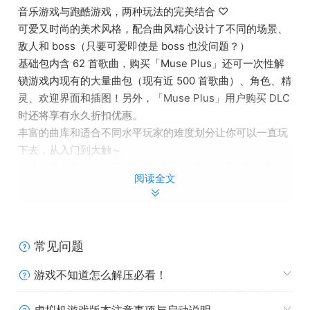
音乐游戏与跑酷游戏，两种玩法的完美结合 ♡
可爱又时尚的美术风格，配合曲风精心设计了不同的场景、
敌人和 boss（只要可爱即使是 boss 也没问题？）
基础包内含 62 首歌曲，购买「Muse Plus」还可一次性解
锁游戏内现有的大量曲包（现有近 500 首歌曲）、角色、精
灵、欢迎界面和插图！另外，「Muse Plus」用户购买 DLC
时还将享有永久折扣优惠。
丰富的曲库和适合不同水平玩家的难度划分让你可以一直玩
下去，从入门到大触～
性格各异的角色、精美的动画+配音，相信这里一定有能让
阅读全文
你爱上的角色 (σﾟ∀ﾟ)σ
常见问题
游戏不知道怎么解压必看！