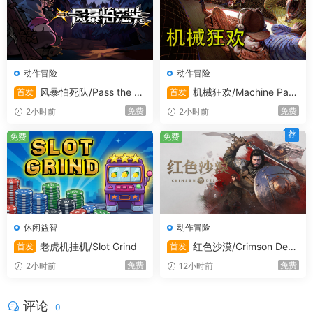
动作冒险
动作冒险
风暴怕死队/Pass the Fe
机械狂欢/Machine Part
首发
首发
ar/支持在线联机
y/支持在线联机
免费
免费
2小时前
2小时前
荐
免费
免费
休闲益智
动作冒险
老虎机挂机/Slot Grind
红色沙漠/Crimson Dese
首发
首发
rt
免费
免费
2小时前
12小时前
评论
0