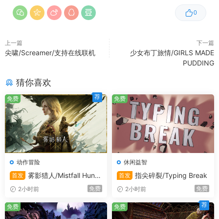
0
操作系统 *:
Windows 7 64bit or later
处理器:
Intel Core™ Duo or faster
内存:
2 GB RAM
上一篇
下一篇
尖啸/Screamer/支持在线联机
少女布丁旅情/GIRLS MADE
显卡:
DirectX® 9 Compatible Graphics Card
PUDDING
存储空间:
需要 2 GB 可用空间
猜你喜欢
*
2024 年 1 月 1 日（PT）起，Steam 客户端将仅支持
荐
免费
免费
Windows 10 及更新版本。
动作冒险
休闲益智
雾影猎人/Mistfall Hunte
指尖碎裂/Typing Break
首发
首发
r/支持在线联机
免费
免费
2小时前
2小时前
荐
免费
免费