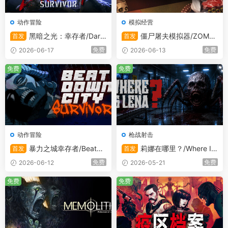
动作冒险
模拟经营
黑暗之光：幸存者/Dark
僵尸屠夫模拟器/ZOMB
首发
首发
Light: Survivor
UTCHER: Monster Business
免费
免费
2026-06-17
2026-06-13
Simulator
免费
免费
动作冒险
枪战射击
暴力之城幸存者/Beatdo
莉娜在哪里？/Where Is
首发
首发
wn City Survivors
Lena?
免费
免费
2026-06-12
2026-05-21
免费
免费