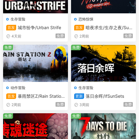
生存冒险
恐怖惊悚
城市纷争/Urban Strife
暗夜求生/生存之夜/Surv
首发
首发
ive the Nights
免费
免费
4天前
2周前
免费
免费
动作冒险
生存冒险
暴雨禁区Z/Rain Station
落日余晖/IfSunSets
首发
更新
Z
免费
免费
2周前
3周前
免费
免费