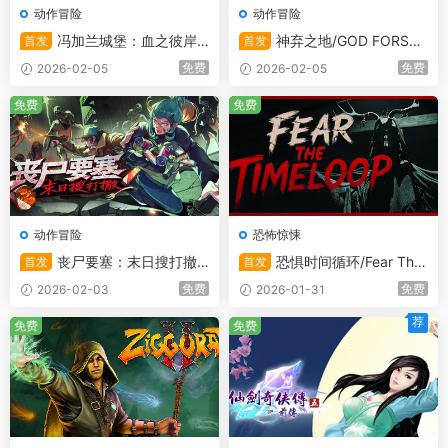
动作冒险
动作冒险
冯加兰城堡：血之彼岸/
神弃之地/GOD FORSAK
首发
首发
VonGarland Castle : Beyond
EN
免费
免费
2026-02-05
2026-02-05
Blood
免费
免费
动作冒险
恐怖惊悚
丧尸要塞：末日搜打撤/
恐惧时间循环/Fear The
首发
首发
Dead Engine
Timeloop
免费
免费
2026-02-03
2026-01-31
荐
免费
免费