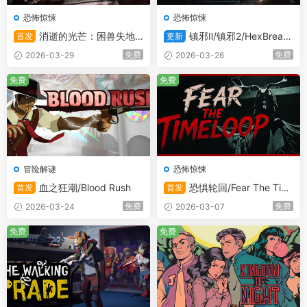
恐怖惊悚
恐怖惊悚
消逝的光芒：困兽失地
镇邪Ⅱ/镇邪2/HexBreak
首发
更新
复苏版/Dying Light: The Bea
er Ⅱ
免费
免费
2026-03-29
2026-03-26
st Restored Land
免费
免费
冒险解谜
恐怖惊悚
血之狂潮/Blood Rush
恐惧轮回/Fear The Tim
首发
首发
eloop
免费
免费
2026-03-24
2026-03-07
免费
免费