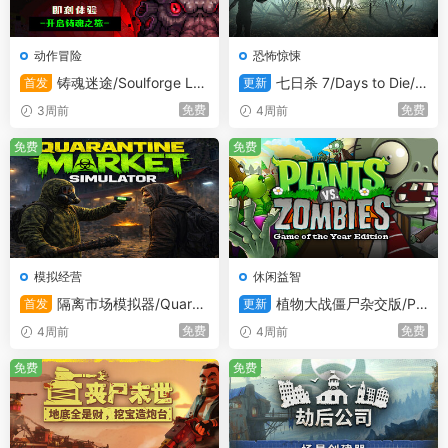
动作冒险
恐怖惊悚
铸魂迷途/Soulforge Los
七日杀 7/Days to Die/
首发
更新
t Path
支持在线联机
免费
免费
3周前
4周前
免费
免费
模拟经营
休闲益智
隔离市场模拟器/Quaran
植物大战僵尸杂交版/Pla
首发
更新
tine Market Simulator
nts vs. Zombies za jiao ban
免费
免费
4周前
4周前
免费
免费