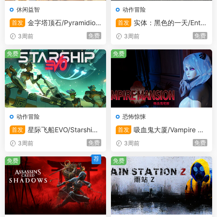
休闲益智
动作冒险
金字塔顶石/Pyramidio
实体：黑色的一天/Entit
首发
首发
n/支持在线联机
y: The Black Day
免费
免费
3周前
3周前
免费
免费
动作冒险
恐怖惊悚
星际飞船EVO/Starship
吸血鬼大厦/Vampire Ma
首发
首发
EVO
nsion
免费
免费
3周前
3周前
荐
免费
免费