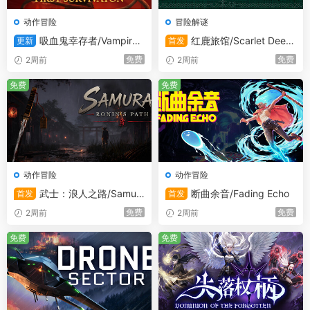
动作冒险
冒险解谜
吸血鬼幸存者/Vampire
红鹿旅馆/Scarlet Deer I
更新
首发
Survivors
nn
免费
免费
2周前
2周前
免费
免费
动作冒险
动作冒险
武士：浪人之路/Samur
断曲余音/Fading Echo
首发
首发
ai: Ronin’s Path
免费
免费
2周前
2周前
免费
免费