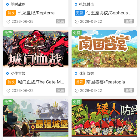
即时战略
枪战射击
恐龙世纪/Repterra
仙王座协议/Cepheus Pr
首发
更新
otocol
免费
免费
2026-06-25
2026-06-22
免费
免费
动作冒险
休闲益智
城门血战/The Gate Mus
南国盛宴/Feastopia
首发
首发
t Stand
免费
免费
2026-06-22
2026-06-22
免费
免费