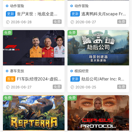
动作冒险
动作冒险
丧尸末世：地底全是
逃离鸭科夫/Escape Fro
更新
更新
财，挖宝造炮台/The Spotter:
m Duckov
免费
免费
2026-06-28
2026-06-27
Dig or Die
免费
免费
赛车竞技
模拟经营
F1车队经理2024-虚拟
劫后公司/After Inc: Rev
首发
更新
机版/F1 Manager 2024 HYPE
ival
免费
免费
2026-06-27
2026-06-25
RVISOR
免费
免费