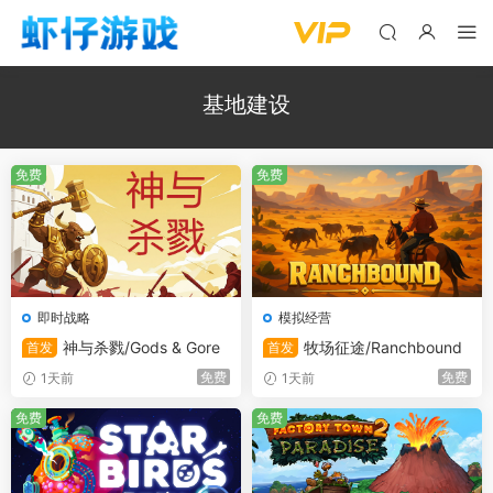
基地建设
免费
免费
即时战略
模拟经营
神与杀戮/Gods & Gore
牧场征途/Ranchbound
首发
首发
免费
免费
1天前
1天前
免费
免费