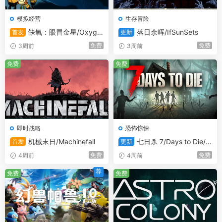
模拟经营
生存冒险
缺氧：眼冒金星/Oxyge
落日余晖/IfSunSets
首发
更新
n Not Included/支持在线联机
免费
免费
3周前
3周前
免费
免费
即时战略
恐怖惊悚
机械末日/Machinefall
七日杀 7/Days to Die/
首发
更新
支持在线联机
免费
免费
4周前
4周前
荐
免费
免费