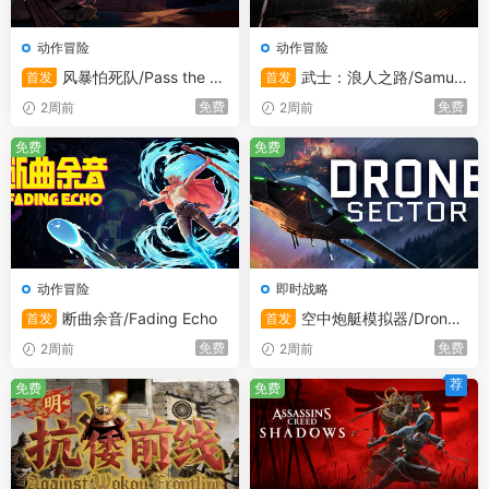
动作冒险
动作冒险
风暴怕死队/Pass the Fe
武士：浪人之路/Samur
首发
首发
ar
ai: Ronin’s Path
免费
免费
2周前
2周前
免费
免费
动作冒险
即时战略
断曲余音/Fading Echo
空中炮艇模拟器/Drone
首发
首发
Sector
免费
免费
2周前
2周前
荐
免费
免费