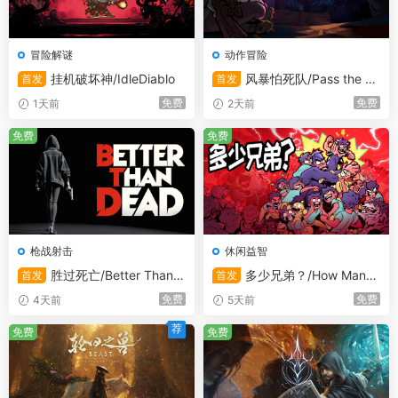
冒险解谜
动作冒险
挂机破坏神/IdleDiablo
风暴怕死队/Pass the Fe
首发
首发
ar/支持在线联机
免费
免费
1天前
2天前
免费
免费
枪战射击
休闲益智
胜过死亡/Better Than D
多少兄弟？/How Many
首发
首发
ead
Dudes?
免费
免费
4天前
5天前
荐
免费
免费