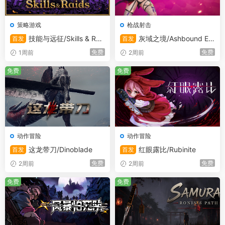
策略游戏
枪战射击
技能与远征/Skills & Rai
灰域之境/Ashbound Ex
首发
首发
ds
panse
免费
免费
1周前
2周前
免费
免费
动作冒险
动作冒险
这龙带刀/Dinoblade
红眼露比/Rubinite
首发
首发
免费
免费
2周前
2周前
免费
免费