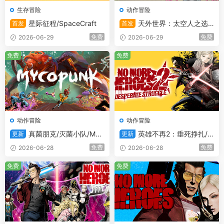
生存冒险
动作冒险
星际征程/SpaceCraft
天外世界：太空人之选/
首发
首发
The Outer Worlds: Spacer’s
免费
免费
2026-06-29
2026-06-29
Choice Edition
免费
免费
动作冒险
动作冒险
真菌朋克/灭菌小队/Myc
英雄不再2：垂死挣扎/N
更新
更新
opunk
o More Heroes 2: Desperate
免费
免费
2026-06-28
2026-06-28
Struggle
免费
免费