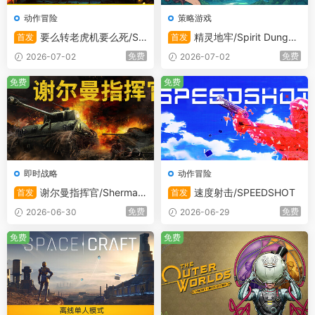
动作冒险
策略游戏
要么转老虎机要么死/Slo
精灵地牢/Spirit Dungeo
首发
首发
t or Die
n
免费
免费
2026-07-02
2026-07-02
免费
免费
即时战略
动作冒险
谢尔曼指挥官/Sherman
速度射击/SPEEDSHOT
首发
首发
Commander
免费
免费
2026-06-30
2026-06-29
免费
免费