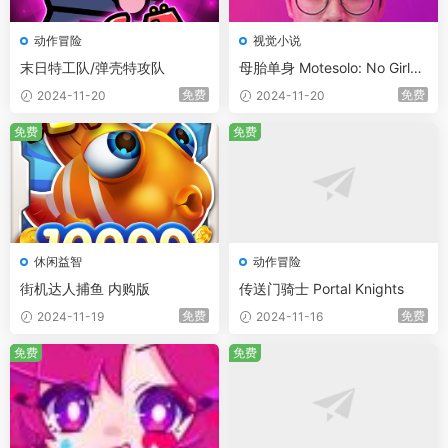
动作冒险
视觉小说
末日特工队/弹壳特攻队
母胎单身 Motesolo: No GirlFri
end Since Birth 安卓版
免费
免费
2024-11-20
2024-11-20
免费
免费
休闲益智
动作冒险
街机达人捕鱼 内购版
传送门骑士 Portal Knights
免费
免费
2024-11-19
2024-11-16
免费
免费