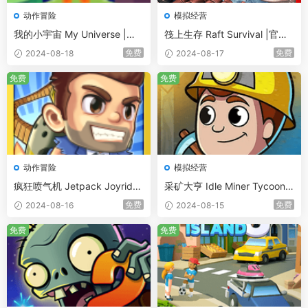
动作冒险
模拟经营
我的小宇宙 My Universe |官
筏上生存 Raft Survival |官方
方中文 08.18.24 v2.11.6 无限
中文 08.16.24 v2.0.0 无限金
免费
免费
2024-08-18
2024-08-17
资源 越用越多 直装版
币 直装版
免费
免费
动作冒险
模拟经营
疯狂喷气机 Jetpack Joyride
采矿大亨 Idle Miner Tycoon |
|官方中文 08.16.24 v1.93.4
官方中文 08.15.24 v4.76.0
免费
免费
2024-08-16
2024-08-15
无限金币 直装版
无限现金 直装版
免费
免费