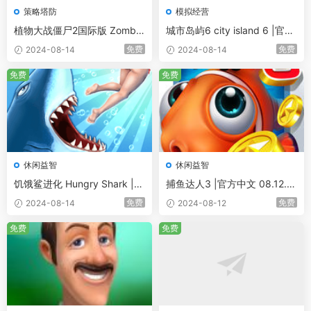
策略塔防
模拟经营
植物大战僵尸2国际版 Zombie
城市岛屿6 city island 6 |官方
s 2 |官方中文 08.14.24 v11.6.
中文 08.14.24 v3.0.2 无限现
免费
免费
2024-08-14
2024-08-14
1 无限太阳/宝石/硬币 直装版
金/黄金 直装版
免费
免费
休闲益智
休闲益智
饥饿鲨进化 Hungry Shark |官
捕鱼达人3 |官方中文 08.12.2
方中文 08.14.24 v11.7.5 无限
4 v8.1.0 内购 直装版
免费
免费
2024-08-14
2024-08-12
金币 无限宝石 直装版
免费
免费