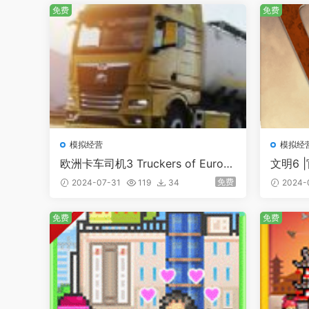
免费
免费
模拟经营
模拟经
欧洲卡车司机3 Truckers of Europ
文明6 |
e3 |官方中文 07.31.24 无限金币 直
完整版 
免费
2024-07-31
119
34
2024-
装版
免费
免费