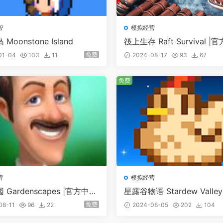
智
模拟经营
Moonstone Island
筏上生存 Raft Survival |
8.16.24 v2.0.0 无限金币 
免费
01-04
103
11
2024-08-17
93
67
免费
营
模拟经营
Gardenscapes |官方中文
星露谷物语 Stardew Valle
.24 v8.1.0 无限生命 无限星星
中文 08.05.24 v1.5.6.52
免费
08-11
96
22
2024-08-05
202
104
无限精力 直装版