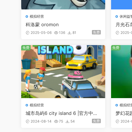
模拟经营
休闲益
科洛蒙 oromon
月光石岛 
免费
2025-05-06
136
81
2025-
免费
免费
模拟经营
模拟经
城市岛屿6 city island 6 |官方中文
梦幻花园 
08.14.24 v3.0.2 无限现金/黄金 直
08.11
免费
2024-08-14
75
54
2024-
装版
直装版