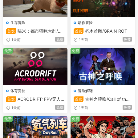
生存冒险
动作冒险
喵米：都市猫咪大乱/ME
朽木难雕/GRAIN ROT
首发
首发
OWMI: City Cat Chaos
免费
免费
1天前
1天前
免费
免费
体育竞技
冒险解谜
ACRODRIFT: FPV无人
古神之呼唤/Call of the
首发
首发
机模拟器/ACRODRIFT: FPV D
Elder Gods
免费
免费
1天前
1天前
rone Simulator
免费
免费