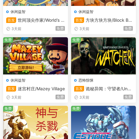
休闲益智
休闲益智
世间顶尖作家/World’s G
方块方块方块/Block Blo
首发
首发
reatest Author
ck Block
免费
免费
3天前
3天前
免费
免费
休闲益智
恐怖惊悚
迷宫村庄/Mazey Village
诡秘异闻：守望者/Unca
首发
首发
nny Tales: The Watcher
免费
免费
3天前
3天前
免费
免费