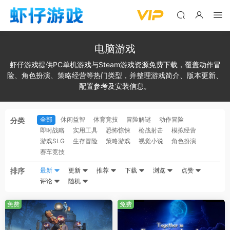
电脑游戏
虾仔游戏提供PC单机游戏与Steam游戏资源免费下载，覆盖动作冒
险、角色扮演、策略经营等热门类型，并整理游戏简介、版本更新、
配置参考及安装信息。
全部
休闲益智
体育竞技
冒险解谜
动作冒险
分类
即时战略
实用工具
恐怖惊悚
枪战射击
模拟经营
游戏SLG
生存冒险
策略游戏
视觉小说
角色扮演
赛车竞技
排序
最新
更新
推荐
下载
浏览
点赞
评论
随机
免费
免费