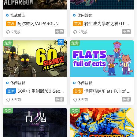
枪战射击
休闲益智
阿尔帕冈/ALPARGUN
转生成为暴君之神/That
首发
首发
Time I Got Reincarnated as a
免费
免费
2天前
2天前
Tyrant God
荐
免费
免费
休闲益智
休闲益智
60秒！重制版/60 Seco
满屋猫咪/Flats Full of C
更新
首发
nds! Reatomized
ats
免费
免费
3天前
3天前
免费
免费