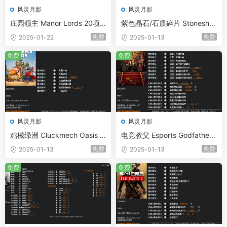
风灵月影
风灵月影
庄园领主 Manor Lords 20项
紫色晶石/石质碎片 Stoneshar
修改器
d 20项修改器
免费
免费
2025-01-22
2025-01-13
免费
免费
风灵月影
风灵月影
鸡械绿洲 Cluckmech Oasis 7
电竞教父 Esports Godfather
项修改器
16项修改器
免费
免费
2025-01-13
2025-01-13
免费
免费