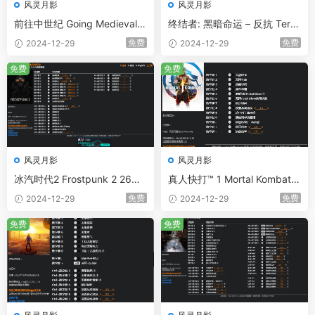
风灵月影
风灵月影
前往中世纪 Going Medieval 1
终结者: 黑暗命运 – 反抗 Termi
4项修改器
nator: Dark Fate – Defiance
免费
免费
2024-12-29
2024-12-29
13项修改器
免费
免费
风灵月影
风灵月影
冰汽时代2 Frostpunk 2 26项
真人快打™ 1 Mortal Kombat 1
修改器
13项修改器
免费
免费
2024-12-29
2024-12-29
免费
免费