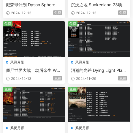
戴森球计划 Dyson Sphere Pr
沉没之地 Sunkenland 23项目
ogram 17项修改器
修改器
免费
免费
2024-12-13
2024-12-13
免费
免费
风灵月影
风灵月影
僵尸世界大战：劫后余生 Worl
消逝的光芒 Dying Light Platin
d War Z 8项修改器
um 29项修改器
免费
免费
2024-12-13
2024-11-29
免费
免费
风灵月影
风灵月影