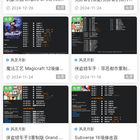
9项修改器
Worshippers of Cthulhu 8项
免费
免费
2024-12-29
2024-11-24
修改器
免费
免费
风灵月影
风灵月影
魔法工艺 Magicraft 12项修改
侠盗猎车手：罪恶都市重制版
器
Grand Theft Auto: Vice City
免费
免费
2024-11-24
2024-11-19
– The Definitive Edition 32项
修改器
免费
免费
风灵月影
风灵月影
侠盗猎车手3重制版 Grand Th
Subverse 16项修改器