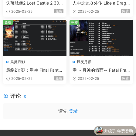
失落城堡2 Lost Castle 2 30项
人中之龙８外传 Like a Drago
修改器
n: Pirate Yakuza in Hawaii 52
免费
免费
2025-02-25
2025-02-25
项修改器
免费
免费
风灵月影
风灵月影
最终幻想7：重生 Final Fantas
零 ～月蚀的假面～ Fatal Fram
y VII Rebirth 58项修改器
e / Project Zero: Mask of the
免费
免费
2025-02-25
2025-02-25
Lunar Eclipse 14项修改器
评论
0
请先
登录
升级了 年费赞助