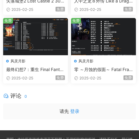
失落城堡2 Lost Castle 2 30项
人中之龙８外传 Like a Drago
修改器
n: Pirate Yakuza in Hawaii 52
免费
免费
2025-02-25
2025-02-25
项修改器
免费
免费
风灵月影
风灵月影
最终幻想7：重生 Final Fantas
零 ～月蚀的假面～ Fatal Fram
y VII Rebirth 58项修改器
e / Project Zero: Mask of the
免费
免费
2025-02-25
2025-02-25
Lunar Eclipse 14项修改器
评论
0
请先
登录
升级了 年费赞助