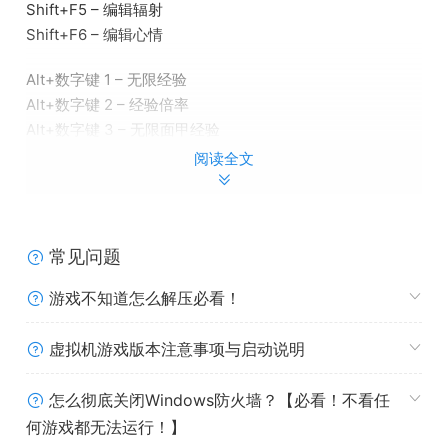
Shift+F5 – 编辑辐射
Shift+F6 – 编辑心情
Alt+数字键 1 – 无限经验
Alt+数字键 2 – 经验倍率
Alt+数字键 3 – 无限面甲经验
Alt+数字键 4 – 面甲经验倍率
阅读全文
Alt+数字键 5 – 最高熟练度
Alt+数字键 6 – 熟练度倍率
Alt+数字键 7 – 编辑属性点数
Alt+数字键 8 – 编辑科技点数
常见问题
Alt+数字键 9 – 锁定当天时间
游戏不知道怎么解压必看！
Alt+数字键 0 – 时间流逝速度
虚拟机游戏版本注意事项与启动说明
Alt+数字键 . – 保存位置
Alt+数字键 + – 瞬间转移
Alt+数字键 – – 瞬移到标记位置
怎么彻底关闭Windows防火墙？【必看！不看任
何游戏都无法运行！】