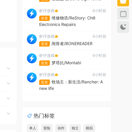
虾仔游戏
6小时前
维修物语/ReStory: Chill
首发
Electronics Repairs
虾仔游戏
6小时前
阅骨者/BONEREADER
首发
虾仔游戏
6小时前
梦塔比/Montabi
首发
虾仔游戏
6小时前
牧场主：新生活/Rancher: A
首发
new life
虾仔游戏
6小时前
夺命飞鸽/Deadliest Pigeon
首发
热门标签
虾仔游戏
6小时前
故事编织者/Talespinner
首发
单人
冒险
动作
独立
模拟