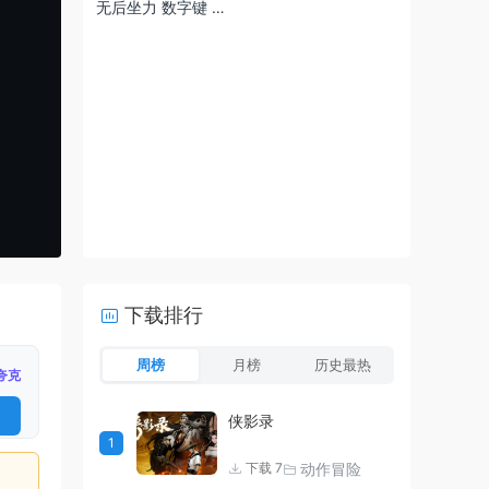
无后坐力 数字键 …
下载排行
周榜
月榜
历史最热
夸克
侠影录
1
动作冒险
下载 7