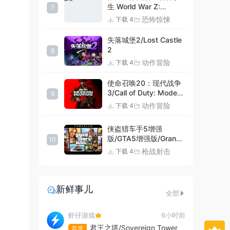
生 World War Z:
7
Aftermath |官方中文
恐怖惊悚
下载 4
09.27.24 v20240924
集成DLCs 赠多项修改器
失落城堡2/Lost Castle
+赠999等级.荣誉技能.
2
8
紫色荣誉头框.荣誉枪械
动作冒险
下载 4
技能.解锁存档 解压即玩
使命召唤20：现代战争
3/Call of Duty: Modern
9
Warfare III
动作冒险
下载 4
侠盗猎车手5增强
版/GTA5增强版/Grand
10
Theft Auto V
枪战射击
下载 4
Enhanced
新鲜事儿
全部
虾仔游戏
6小时前
君王之塔/Sovereign Tower
首发