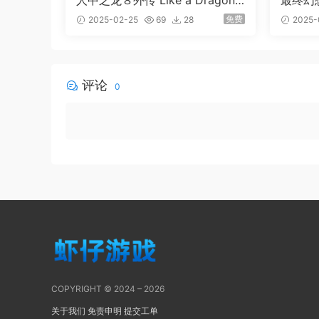
人中之龙８外传 Like a Dragon:
最终幻想7
Pirate Yakuza in Hawaii 52项修
VII R
免费
2025-02-25
69
28
2025-
改器
评论
0
COPYRIGHT © 2024 – 2026
关于我们
免责申明
提交工单