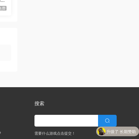
me
Lun
方块方块方块/Block Block
首发
免费
Block
虾仔游戏
1天前
迷宫村庄/Mazey Village
首发
虾仔游戏
2天前
不是虚拟机版本
红色沙漠/Cri…
gjgwowxz
2天前
虚拟机版本的吗？
红色沙漠/Cri…
1****z
3天前
升级了 长期赞助
VIP
搜索
1*********4
4天前
升级了 长期赞助
VIP
u***********7
6天前
升级了 长期赞助
e
需要什么游戏点击提交！
升级了 长期赞助
VIP