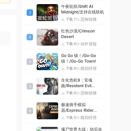
午夜轮班/Shift At
Midnight/支持在线联机
2
恐怖惊悚
下载 7
红色沙漠/Crimson
Desert
3
动作冒险
下载 6
Go Go 镇！/Go-Go
镇！/Go-Go Town!
4
模拟经营
下载 6
生化危机9：安魂
曲/Resident Evil
5
Requiem
恐怖惊悚
下载 6
极速骑手模拟
器/Express Rider
6
Simulator
模拟经营
下载 5
僵尸世界大战：劫后余