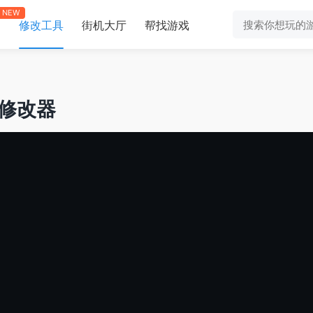
NEW
修改工具
街机大厅
帮找游戏
助
9项修改器