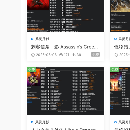
风灵月影
风灵月
刺客信条：影 Assassin’s Creed
怪物猎人：
Shadows 20项修改器
Wilds
免费
2025-05-06
171
39
2025-
免费
免费
风灵月影
风灵月