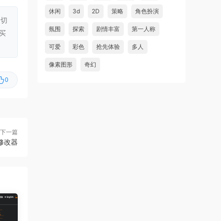
虾仔游戏
6小时前
休闲
3d
2D
策略
角色扮演
一切
铁巢重炮/IRON NEST: Heavy
首发
氛围
探索
剧情丰富
第一人称
买
Turret Simulator
可爱
彩色
抢先体验
多人
虾仔游戏
6小时前
像素图形
奇幻
巨型金岩/Big Golden Rock
首发
0
虾仔游戏
6小时前
阿尔帕冈/ALPARGUN
首发
虾仔游戏
6小时前
转生成为暴君之神/That Time
首发
下一篇
I Got Reincarnated as a Tyrant …
项修改器
u***********1
8小时前
升级了 长期赞助
VIP
虾仔游戏
1天前
60秒！重制版/60 Seconds!
更新
Reatomized