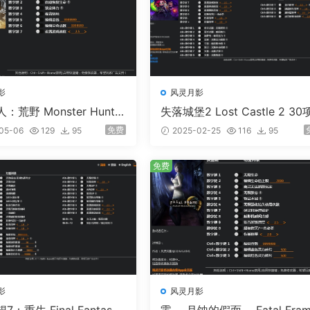
影
风灵月影
荒野 Monster Hunter
失落城堡2 Lost Castle 2 30
 7项修改器
修改器
免费
05-06
129
95
2025-02-25
116
95
免费
影
风灵月影