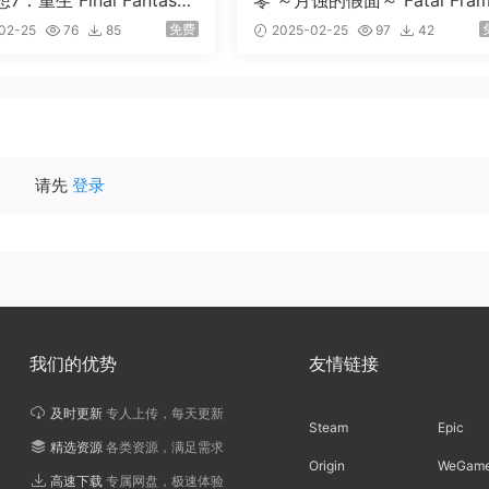
：重生 Final Fantasy
零 ～月蚀的假面～ Fatal Fra
ebirth 58项修改器
/ Project Zero: Mask of the 
免费
02-25
76
85
2025-02-25
97
42
ar Eclipse 14项修改器
请先
登录
我们的优势
友情链接
及时更新
专人上传，每天更新
Steam
Epic
精选资源
各类资源，满足需求
Origin
WeGam
高速下载
专属网盘，极速体验