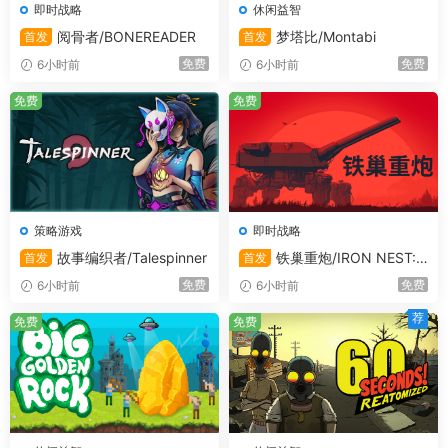
即时战略
休闲益智
阅骨者/BONEREADER
梦塔比/Montabi
首发
首发
免费
免费
6小时前
6小时前
免费
免费
策略游戏
即时战略
故事编织者/Talespinner
铁巢重炮/IRON NEST:
首发
首发
Heavy Turret Simulator
免费
免费
6小时前
6小时前
荐
免费
免费