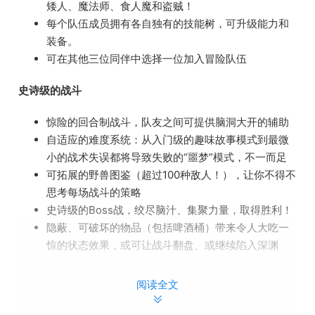
矮人、魔法师、食人魔和盗贼！
每个队伍成员拥有各自独有的技能树，可升级能力和
装备。
可在其他三位同伴中选择一位加入冒险队伍
史诗级的战斗
惊险的回合制战斗，队友之间可提供脑洞大开的辅助
自适应的难度系统：从入门级的趣味故事模式到最微
小的战术失误都将导致失败的“噩梦”模式，不一而足
可拓展的野兽图鉴（超过100种敌人！），让你不得不
思考每场战斗的策略
史诗级的Boss战，绞尽脑汁、集聚力量，取得胜利！
隐蔽、可破坏的物品（包括啤酒桶）带来令人大吃一
惊的状态效果，或可让战斗翻盘、或继续陷入深渊
令人心惊胆颤的地下城
阅读全文
探索巨大、出人意料的地下城，包括地穴和邪恶领主