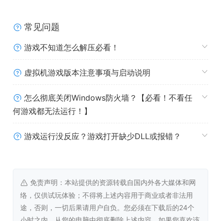
赞达尔的豪华住处，再到地精的溜冰场，甚至还有人
声鼎沸的酒馆
常见问题
躲避陷阱、解决致命的谜题，解锁令人无可抗拒的宝
藏！
游戏不知道怎么解压必看！
古怪的对话、荒诞的情境，还有非比寻常的遭遇战！
体验激动人心的主线剧情和众多英雄专属的支线任
虚拟机游戏版本注意事项与启动说明
务。
怎么彻底关闭Windows防火墙？【必看！不看任
系统需求
何游戏都无法运行！】
游戏运行没反应？游戏打开缺少DLL或报错？
Windows
最低配置:
需要 64 位处理器和操作系统
操作系统 *:
Windows 7
免责声明：本站提供的资源转载自国内外各大媒体和网
处理器:
Inter Core i5-2300 / AMD FX-4350
络，仅供试玩体验；不得将上述内容用于商业或者非法用
内存:
4 GB RAM
途，否则，一切后果请用户自负。您必须在下载后的24个
显卡:
Nvidia GeForce GTX 460 768 MB /
小时之内，从您的电脑中彻底删除上述内容。如果您喜欢该