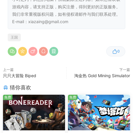
AMD Radeon HD 6870 1 GB
游戏内容，请支持正版，购买注册，得到更好的正版服务。
存储空间:
需要 8 GB 可用空间
我们非常重视版权问题，如有侵权请邮件与我们联系处理。
E-mail：xiazaing@gmail.com
推荐配置:
需要 64 位处理器和操作系统
操作系统:
Windows 10
王国
处理器:
Inter Core i5-7600 / AMD Ryzen 3
2300X
0
内存:
8 GB RAM
显卡:
Nvidia GeForce GTX 1060 6 GB / AMD
上一篇
下一篇
Radeon RX 580 4 GB
只只大冒险 Biped
淘金热 Gold Mining Simulator
存储空间:
需要 8 GB 可用空间
猜你喜欢
免费
免费