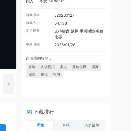
四方！ 享受 Saber In…
游戏版本
v20260127
游戏大小
64.1GB
支持设备
支持键盘.鼠标.手柄|赠多项修
改器
更新时间
2026/01/28
该游戏的标签：
冒险
农场模拟
多人
开放世界
拟真
探索
模拟
氛围
下载排行
周榜
月榜
历史最热