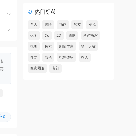
夺命飞鸽/Deadliest Pigeon
首发
热门标签
虾仔游戏
2小时前
湖
故事编织者/Talespinner
首发
单人
冒险
动作
独立
模拟
虾仔游戏
2小时前
休闲
3d
2D
策略
角色扮演
铁巢重炮/IRON NEST: Heavy
首发
氛围
探索
剧情丰富
第一人称
Turret Simulator
可爱
彩色
抢先体验
多人
一切
虾仔游戏
2小时前
像素图形
奇幻
买
巨型金岩/Big Golden Rock
首发
虾仔游戏
2小时前
阿尔帕冈/ALPARGUN
首发
虾仔游戏
2小时前
转生成为暴君之神/That Time
首发
I Got Reincarnated as a Tyrant …
0
u***********1
4小时前
升级了 长期赞助
VIP