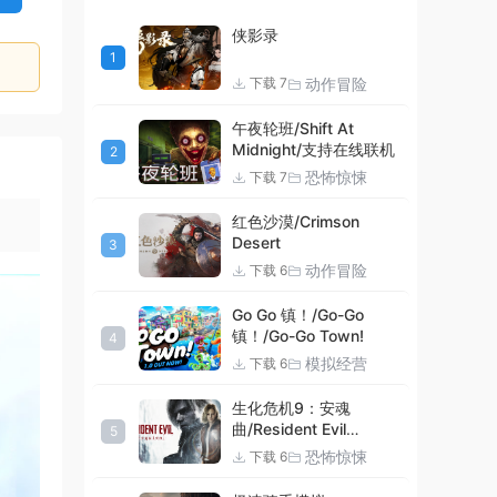
侠影录
1
动作冒险
下载 7
午夜轮班/Shift At
Midnight/支持在线联机
2
恐怖惊悚
下载 7
红色沙漠/Crimson
Desert
3
动作冒险
下载 6
Go Go 镇！/Go-Go
镇！/Go-Go Town!
4
模拟经营
下载 6
生化危机9：安魂
曲/Resident Evil
5
Requiem
恐怖惊悚
下载 6