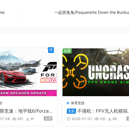
te
一起抓兔兔/Paquerette Down the Bunbu
荐
免费
et 和 Freightliner，在人迹未至的野外世界中留下自己的足迹。
于雪地行驶的防滑链自定义您的车辆，扩展您的车队。
技
体育竞技
限竞速：地平线6/Forza
不撞机：FPV无人机模拟
更新
zon 6/支持在线联机
Uncrashed : FPV Drone Simu
免费
07-08
367
91
2026-07-07
120
68
tor