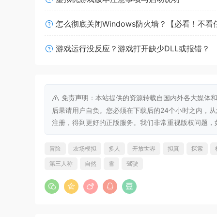
怎么彻底关闭Windows防火墙？【必看！不
享受 Saber Interactive 顶级地形物
泊。穿越以北美和欧亚大陆荒野为蓝本的野外环境
游戏运行没反应？游戏打开缺少DLL或报错？
免责声明：本站提供的资源转载自国内外各大媒体和
后果请用户自负。您必须在下载后的24个小时之内，
注册，得到更好的正版服务。我们非常重视版权问题，如有侵权请
冒险
农场模拟
多人
开放世界
拟真
探索
第三人称
自然
雪
驾驶