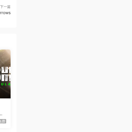
下一篇
虾仔游戏
1天前
rrows
60秒！重制版/60 Seconds!
更新
Reatomized
虾仔游戏
1天前
满屋猫咪/Flats Full of Cats
首发
虾仔游戏
1天前
青鬼2/Aooni2
首发
虾仔游戏
1天前
枪火无双/Gunstoppable
首发
通过众
虾仔游戏
1天前
赤鸟/Akatori
首发
器/
虾仔游戏
1天前
la
杀死影子/Kill The Shadow
首发
免费