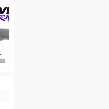
虾仔游戏
1天前
世间顶尖作家/World’s
首发
Greatest Author
虾仔游戏
1天前
方块方块方块/Block Block
首发
Block
虾仔游戏
1天前
迷宫村庄/Mazey Village
首发
y
虾仔游戏
1天前
免费
不是虚拟机版本
红色沙漠/Cri…
gjgwowxz
1天前
虚拟机版本的吗？
红色沙漠/Cri…
1****z
3天前
升级了 长期赞助
VIP
1*********4
4天前