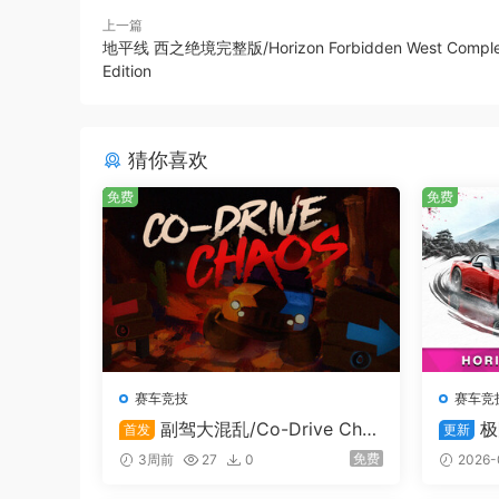
上一篇
地平线 西之绝境完整版/Horizon Forbidden West Comple
Edition
猜你喜欢
免费
免费
驾驶超过 40 种载具，品牌包括 Ford、Chevrol
多升级和扩展配件，例如用于深水区的排气管和用
赛车竞技
赛车竞
副驾大混乱/Co-Drive Cha
极
首发
更新
os
Hori
免费
3周前
27
0
2026-