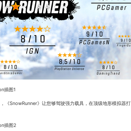
造，《SnowRunner》让您够驾驶强力载具，在顶级地形模拟器