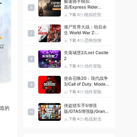
极速骑手模拟
器/Express Rider
6
Simulator
模拟经营
下载 5
僵尸世界大战：劫后余
生 World War Z:
7
Aftermath |官方中文
恐怖惊悚
下载 4
09.27.24 v20240924
集成DLCs 赠多项修改器
失落城堡2/Lost Castle
+赠999等级.荣誉技能.
2
8
紫色荣誉头框.荣誉枪械
动作冒险
下载 4
技能.解锁存档 解压即玩
使命召唤20：现代战争
3/Call of Duty: Modern
9
Warfare III
动作冒险
下载 4
侠盗猎车手5增强
打造的
版/GTA5增强版/Grand
10
Theft Auto V
枪战射击
下载 4
Enhanced