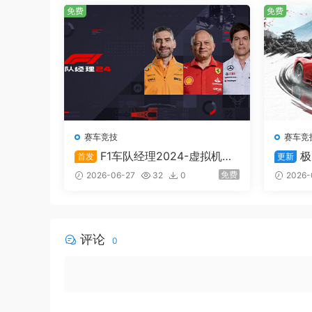
免费
免费
赛车竞技
赛车竞
F1车队经理2024-虚拟机版/
极
首发
更新
F1 Manager 2024 HYPERVISO
Horizo
免费
2026-06-27
32
0
2026-
R
评论
0