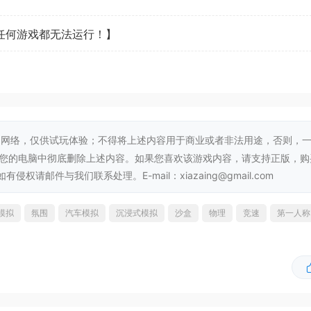
看任何游戏都无法运行！】
理引擎打造的模拟世界，征服泥泞的荒原、湍急的河流、皑皑的积雪和冰封的
，体验卡车重量、速度和动量带来的精准反馈。
网络，仅供试玩体验；不得将上述内容用于商业或者非法用途，否则，
从您的电脑中彻底删除上述内容。如果您喜欢该游戏内容，请支持正版，购
邮件与我们联系处理。E-mail：xiazaing@gmail.com
模拟
氛围
汽车模拟
沉浸式模拟
沙盒
物理
竞速
第一人称