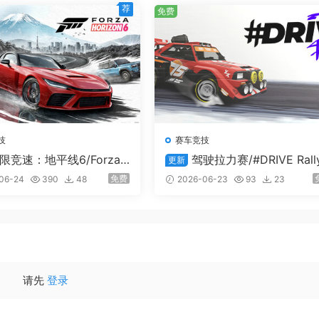
荐
免费
技
赛车竞技
限竞速：地平线6/Forza
驾驶拉力赛/#DRIVE Rall
更新
n 6
免费
06-24
390
48
2026-06-23
93
23
请先
登录