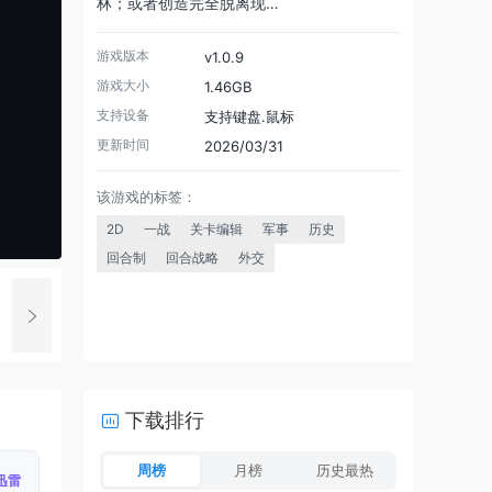
林；或者创造完全脱离现…
游戏版本
v1.0.9
游戏大小
1.46GB
支持设备
支持键盘.鼠标
更新时间
2026/03/31
该游戏的标签：
2D
一战
关卡编辑
军事
历史
回合制
回合战略
外交
下载排行
周榜
月榜
历史最热
迅雷