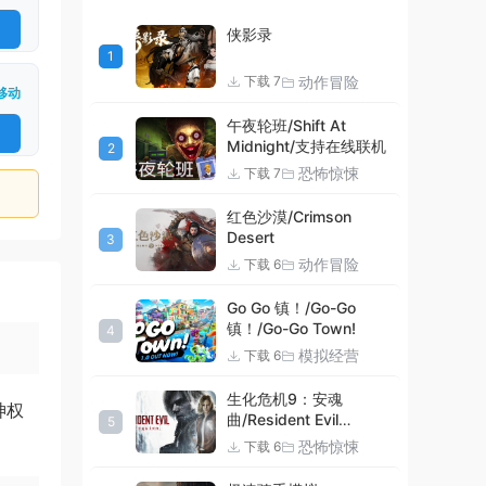
侠影录
1
动作冒险
下载 7
移动
午夜轮班/Shift At
Midnight/支持在线联机
2
恐怖惊悚
下载 7
红色沙漠/Crimson
Desert
3
动作冒险
下载 6
Go Go 镇！/Go-Go
镇！/Go-Go Town!
4
模拟经营
下载 6
生化危机9：安魂
神权
曲/Resident Evil
5
Requiem
恐怖惊悚
下载 6