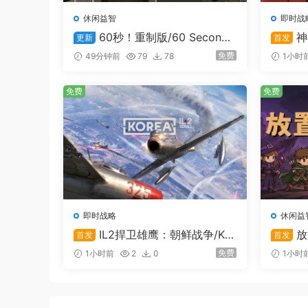
休闲益智
即时战
60秒！重制版/60 Second
神
更新
首发
s! Reatomized
免费
49分钟前
79
78
1小时
免费
免费
即时战略
休闲益
IL2捍卫雄鹰：朝鲜战争/Kor
放
首发
首发
ea. IL-2 Series
免费
1小时前
2
0
1小时
创建你自己的世界，与朋友分享