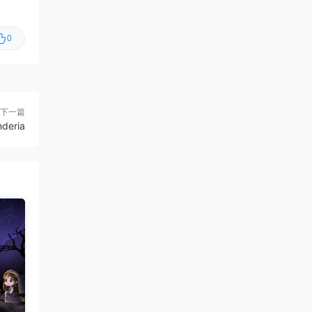
克/Changeable Guardian ESTIQUE
0
虾仔游戏
1小时前
猫猫乱捣蛋/Cat Chaos
首发
虾仔游戏
1小时前
牧场征途/Ranchbound
首发
下一篇
deria
虾仔游戏
1小时前
惊悚故事：畸怪见闻/Scary
首发
Stories: Grotesque
虾仔游戏
1小时前
黑夜轮回/Re:Night
首发
虾仔游戏
1小时前
IL2捍卫雄鹰：朝鲜战
首发
争/Korea. IL-2 Series
虾仔游戏
1小时前