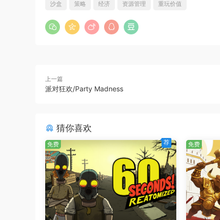
沙盒
策略
经济
资源管理
重玩价值
上一篇
扩张与繁荣
派对狂欢/Party Madness
在科技树上不断进阶，解锁各种建筑与设施
猜你喜欢
选择你喜欢的政治体制，并做出可能改变历史进程
荐
免费
免费
独立管理各省，推动国家迈向经济和科学繁荣