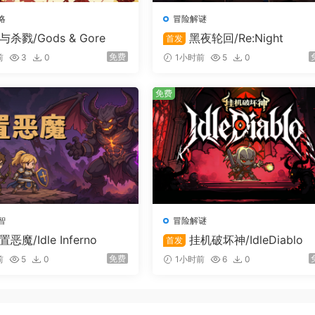
略
冒险解谜
与杀戮/Gods & Gore
黑夜轮回/Re:Night
首发
免费
前
3
0
1小时前
5
0
免费
智
冒险解谜
置恶魔/Idle Inferno
挂机破坏神/IdleDiablo
首发
免费
前
5
0
1小时前
6
0