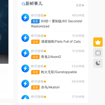
新鲜事儿
全部
虾仔游戏
49分钟前
60秒！重制版/60 Seconds!
更新
Reatomized
虾仔游戏
51分钟前
满屋猫咪/Flats Full of Cats
首发
虾仔游戏
51分钟前
青鬼2/Aooni2
首发
虾仔游戏
55分钟前
枪火无双/Gunstoppable
首发
虾仔游戏
56分钟前
赤鸟/Akatori
首发
虾仔游戏
57分钟前
杀死影子/Kill The Shadow
首发