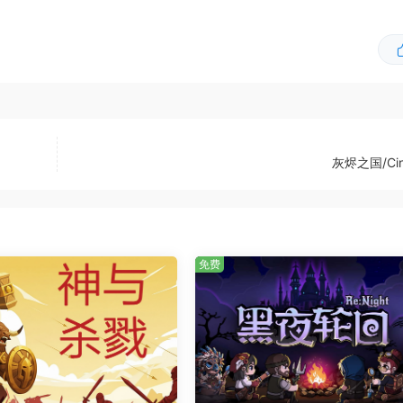
灰烬之国/Cin
的决策
免费