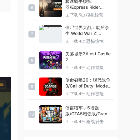
极速骑手模拟
器/Express Rider
6
Simulator
模拟经营
下载 5
僵尸世界大战：劫后余
生 World War Z:
7
Aftermath |官方中文
恐怖惊悚
下载 4
09.27.24 v20240924
集成DLCs 赠多项修改器
失落城堡2/Lost Castle
+赠999等级.荣誉技能.
2
8
紫色荣誉头框.荣誉枪械
动作冒险
下载 4
技能.解锁存档 解压即玩
使命召唤20：现代战争
3/Call of Duty: Modern
9
Warfare III
动作冒险
下载 4
侠盗猎车手5增强
版/GTA5增强版/Grand
10
Theft Auto V
枪战射击
下载 4
Enhanced