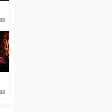
血月幸存者/Bloodmoon
首发
Survivors
虾仔游戏
1小时前
免费
伐木时刻/It’s Chopping
首发
Time!
虾仔游戏
1小时前
放置恶魔/Idle Inferno
首发
虾仔游戏
9小时前
不是虚拟机版本
红色沙漠/Cri…
gjgwowxz
10小时前
虚拟机版本的吗？
红色沙漠/Cri…
1****z
2天前
免费
升级了 长期赞助
VIP
1*********4
3天前
升级了 长期赞助
VIP