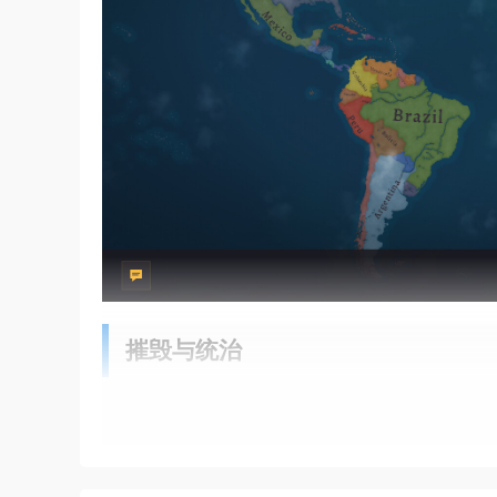
摧毁与统治
用从步兵到核弹的各种军事力量消灭敌人
操控巡洋舰、战列舰和航母，称霸七大洋