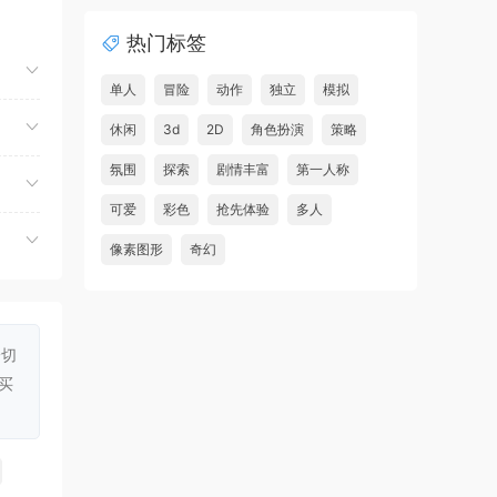
虾仔游戏
58分钟前
热门标签
世间顶尖作家/World’s
首发
Greatest Author
单人
冒险
动作
独立
模拟
虾仔游戏
59分钟前
休闲
3d
2D
角色扮演
策略
方块方块方块/Block Block
首发
氛围
探索
剧情丰富
第一人称
Block
可爱
彩色
抢先体验
多人
虾仔游戏
60分钟前
像素图形
奇幻
迷宫村庄/Mazey Village
首发
虾仔游戏
1小时前
诡秘异闻：守望者/Uncanny
首发
Tales: The Watcher
一切
买
虾仔游戏
1小时前
神与杀戮/Gods & Gore
首发
虾仔游戏
1小时前
超翼战骑艾斯提
首发